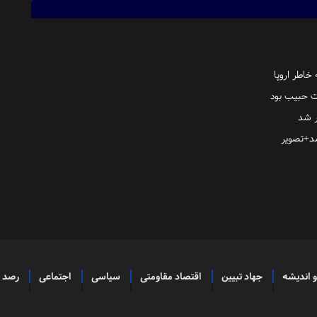
اطر اروپا
ت حبیب بود
ر شد
شد+تصویر
و اندیشه
جهاد تبیین
اقتصاد مقاومتی
سیاسی
اجتماعی
رصد