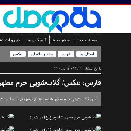
صفحه نخست
مبشر صبح
فرهنگ و هنر
دین و اندیشه
استان ها
فارس
چند رسانه ای
عکس
تاریخ انتشار:
22:22 - 13 دی 1400
فارس:
عکس/ گلاب‌شویی حرم مطهر 
آیین گلاب شویی حرم مطهر شاهچراغ (ع) همزمان با سالروز شه