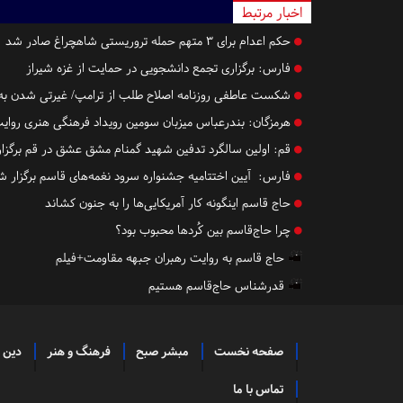
اخبار مرتبط
حکم اعدام برای ۳ متهم حمله تروریستی شاهچراغ صادر شد
فارس:
برگزاری تجمع دانشجویی در حمایت از غزه شیراز
شکست عاطفی روزنامه اصلاح طلب از ترامپ/ غیرتی شدن به خ
هرمزگان:
بندرعباس میزبان سومین رویداد فرهنگی هنری روای
قم:
اولین سالگرد تدفین شهید گمنام مشق عشق در قم برگزا
فارس:
آیین اختتامیه جشنواره سرود نغمه‌های قاسم برگزار 
حاج قاسم اینگونه کار آمریکایی‌ها را به جنون کشاند
چرا حاج‌قاسم بین کُردها محبوب بود؟
حاج قاسم به روایت رهبران جبهه مقاومت+فیلم
قدرشناس حاج‌قاسم هستیم
صفحه نخست
مبشر صبح
فرهنگ و هنر
دین 
تماس با ما