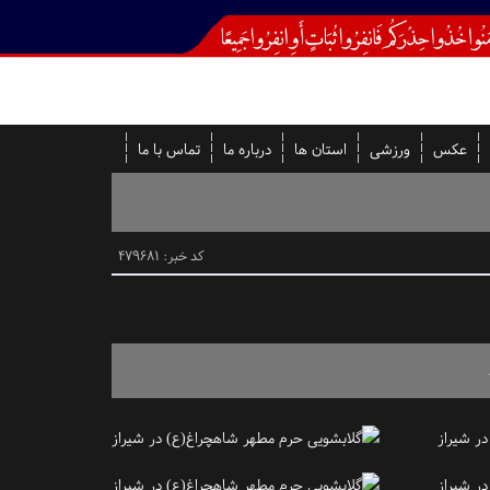
عکس
ورزشی
استان ها
درباره ما
تماس با ما
کد خبر: 479681