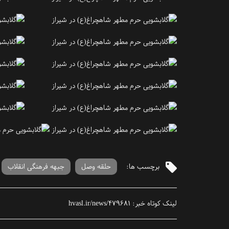
برچسب ها:
حلقه وصل
جبهه فرهنگی انقلاب
لینک کوتاه خبر:
hvasl.ir/news/479681