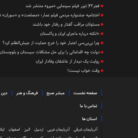
فجر42| تیزر فیلم سینمایی «میرو» منتشر شد
اختتامیه جشنواره مردمی فیلم عمار؛ «مصلحت» و «سوران» ت
مسئولان مراقب گفتار و رفتار خود باشند
10نکته درباره ماجرای ایران و پاکستان
چرا بی‌بی‌سی اعتبار خود را خرج حمایت از جیش‌الظلم کرد؟
دولت چه اقداماتی را برای حل مشکلات سیستان و بلوچستان 
روایت یک دیدار از عاشقان وفادار ایران
وقت خواب نیست!
صفحه نخست
مبشر صبح
فرهنگ و هنر
دین 
تماس با ما
استان ها
آذربایجان شرقی
آذربایجان غربی
اردبیل
البرز
اصفهان
ایلا