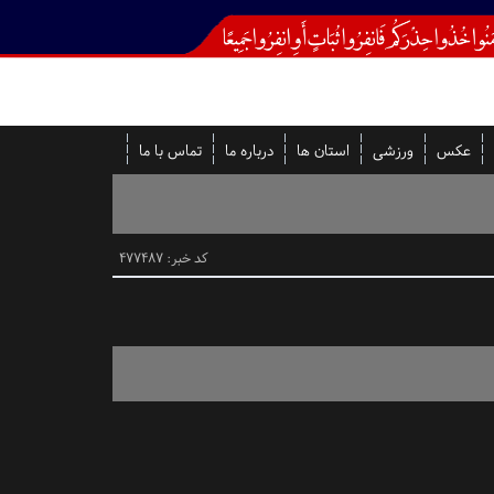
عکس
ورزشی
استان ها
درباره ما
تماس با ما
کد خبر: 477487