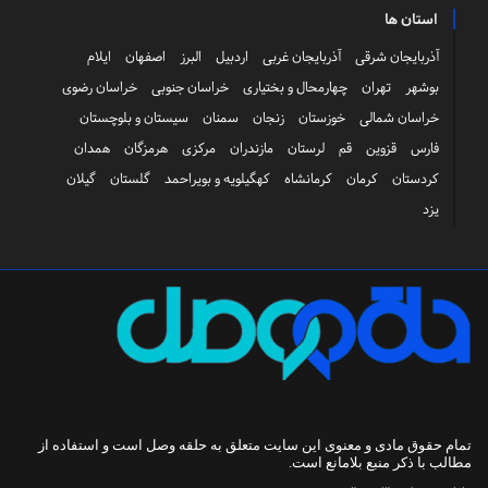
استان ها
آذربایجان شرقی
آذربایجان غربی
اردبیل
البرز
اصفهان
ایلام
بوشهر
تهران
چهارمحال و بختیاری
خراسان جنوبی
خراسان رضوی
خراسان شمالی
خوزستان
زنجان
سمنان
سیستان و بلوچستان
فارس
قزوین
قم
لرستان
مازندران
مرکزی
هرمزگان
همدان
کردستان
کرمان
کرمانشاه
کهگیلویه و بویراحمد
گلستان
گیلان
یزد
تمام حقوق مادی و معنوی این سایت متعلق به
حلقه وصل
است و استفاده از
مطالب با ذکر منبع بلامانع است.