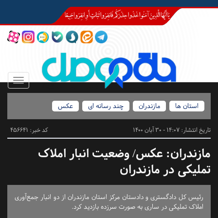
Toggle
igation
استان ها
مازندران
چند رسانه ای
عکس
تاریخ انتشار:
14:07 - 30 آبان 1400
کد خبر: 456641
مازندران:
عکس/ وضعیت انبار املاک
تملیکی در مازندران
رئیس کل دادگستری و دادستان مرکز استان مازندران از دو انبار جمع‌آوری
املاک تملیکی در ساری به صورت سرزده بازدید کرد.