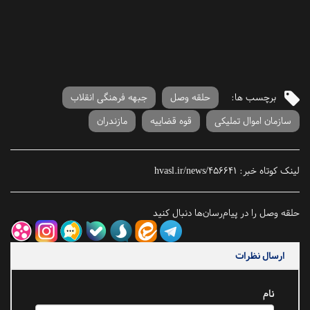
برچسب ها:
حلقه وصل
جبهه فرهنگی انقلاب
سازمان اموال تملیکی
قوه قضاییه
مازندران
لینک کوتاه خبر:
hvasl.ir/news/456641
حلقه وصل را در پیام‌رسان‌ها دنبال کنید
ارسال نظرات
نام