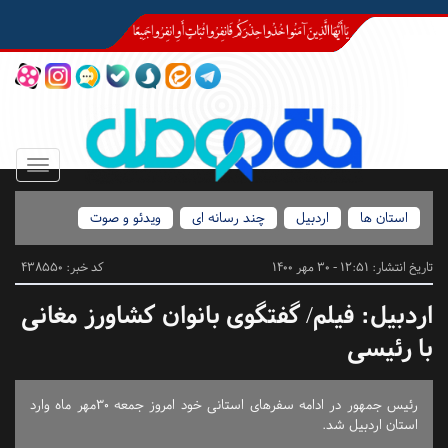
Toggle
igation
استان ها
اردبیل
چند رسانه ای
ویدئو و صوت
تاریخ انتشار:
12:51 - 30 مهر 1400
کد خبر: 438550
اردبیل:
فیلم/ گفتگوی بانوان کشاورز مغانی
با رئیسی
رئیس جمهور در ادامه سفرهای استانی خود امروز جمعه 30مهر ماه وارد
استان اردبیل شد.