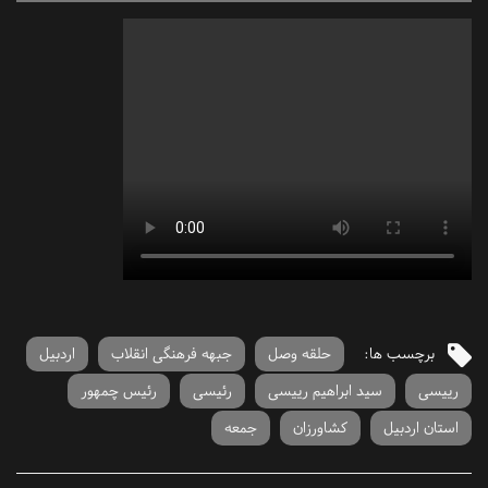
برچسب ها:
حلقه وصل
جبهه فرهنگی انقلاب
اردبیل
رییسی
سید ابراهیم رییسی
رئیسی
رئیس چمهور
استان اردبیل
کشاورزان
جمعه