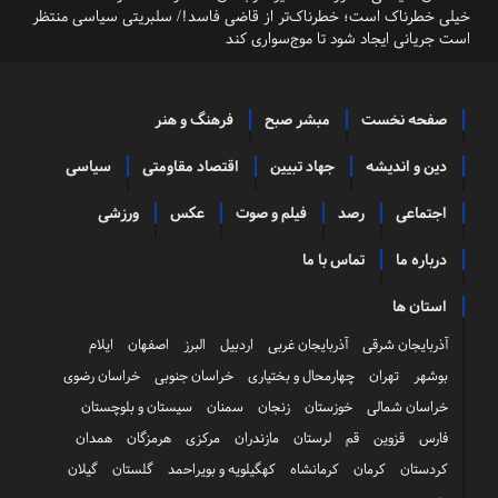
خیلی خطرناک است؛ خطرناک‌تر از قاضی فاسد!/ سلبریتی سیاسی منتظر
است جریانی ایجاد شود تا موج‌سواری کند
صفحه نخست
مبشر صبح
فرهنگ و هنر
دین و اندیشه
جهاد تبیین
اقتصاد مقاومتی
سیاسی
اجتماعی
رصد
فیلم و صوت
عکس
ورزشی
درباره ما
تماس با ما
استان ها
آذربایجان شرقی
آذربایجان غربی
اردبیل
البرز
اصفهان
ایلام
بوشهر
تهران
چهارمحال و بختیاری
خراسان جنوبی
خراسان رضوی
خراسان شمالی
خوزستان
زنجان
سمنان
سیستان و بلوچستان
فارس
قزوین
قم
لرستان
مازندران
مرکزی
هرمزگان
همدان
کردستان
کرمان
کرمانشاه
کهگیلویه و بویراحمد
گلستان
گیلان