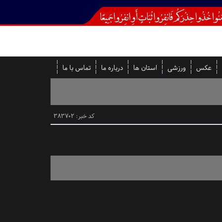
عکس
ورزشی
استان ها
درباره ما
تماس با ما
کد خبر: 383702