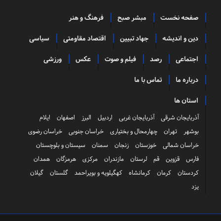
صفحه نخست
مبشر صبح
فرهنگ و هنر
دین و اندیشه
جهاد تبیین
اقتصاد مقاومتی
سیاسی
اجتماعی
رصد
فیلم و صوت
عکس
ورزشی
درباره ما
تماس با ما
استان ها
آذربایجان شرقی
آذربایجان غربی
اردبیل
البرز
اصفهان
ایلام
بوشهر
تهران
چهارمحال و بختیاری
خراسان جنوبی
خراسان رضوی
خراسان شمالی
خوزستان
زنجان
سمنان
سیستان و بلوچستان
فارس
قزوین
قم
لرستان
مازندران
مرکزی
هرمزگان
همدان
کردستان
کرمان
کرمانشاه
کهگیلویه و بویراحمد
گلستان
گیلان
یزد