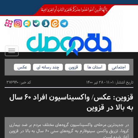
Toggle
igation
اجتماعی
استان ها
قزوین
چند رسانه ای
عکس
تاریخ انتشار:
11:01 - 28 تیر 1400
کد خبر: 376940
قزوین:
عکس/ واکسیناسیون افراد ۶۰ سال
به بالا در قزوین
در جدیدترین مرحله‌ی واکسیناسیون گروه‌های مختلف مردم بر ضد بیماری
کرونا، تزریق واکسن سینوفارم به گروه‌های سنی ۶۰ سال به بالا در قزوین
آغاز شده است.