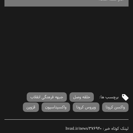
برچسب ها:
حلقه وصل
جبهه فرهنگی انقلاب
واکسن کرونا
ویروس کرونا
واکسیناسیون
قزوین
لینک کوتاه خبر:
hvasl.ir/news/376940