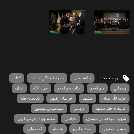
برچسب ها:
حلقه وصل
جبهه فرهنگی انقلاب
کتاب
رونمایی
هم قسم
کتاب هم قسم
حزب الله
لبنان
حزب الله لبنان
مشهد
خراسان رضوی
کتابخانه قلم
کتابخانه قلم مشهد
ام یاسر
سیدعباس موسوی
شهید سیدعباس موسوی
خوانش
محمدجواد مدرس غروی
حسین سعیدی
احمد نطنزی
به نشر
کتابخوانی