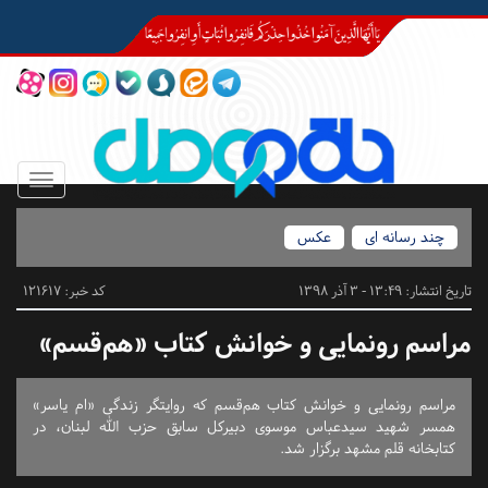
Toggle
igation
چند رسانه ای
عکس
تاریخ انتشار:
13:49 - 3 آذر 1398
کد خبر: 121617
مراسم رونمایی و خوانش کتاب «هم‌قسم»
مراسم رونمایی و خوانش کتاب هم‌قسم که روایتگر زندگی «ام یاسر»
همسر شهید سیدعباس موسوی دبیرکل سابق حزب الله لبنان، در
کتابخانه قلم مشهد برگزار شد.