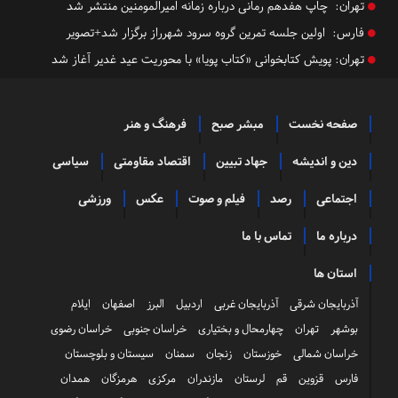
تهران:
چاپ هفدهم رمانی درباره زمانه امیرالمومنین منتشر شد
فارس:
اولین جلسه تمرین گروه سرود شهرراز برگزار شد+تصویر
تهران:
پویش کتابخوانی «کتاب پویا» با محوریت عید غدیر آغاز شد
صفحه نخست
مبشر صبح
فرهنگ و هنر
دین و اندیشه
جهاد تبیین
اقتصاد مقاومتی
سیاسی
اجتماعی
رصد
فیلم و صوت
عکس
ورزشی
درباره ما
تماس با ما
استان ها
آذربایجان شرقی
آذربایجان غربی
اردبیل
البرز
اصفهان
ایلام
بوشهر
تهران
چهارمحال و بختیاری
خراسان جنوبی
خراسان رضوی
خراسان شمالی
خوزستان
زنجان
سمنان
سیستان و بلوچستان
فارس
قزوین
قم
لرستان
مازندران
مرکزی
هرمزگان
همدان