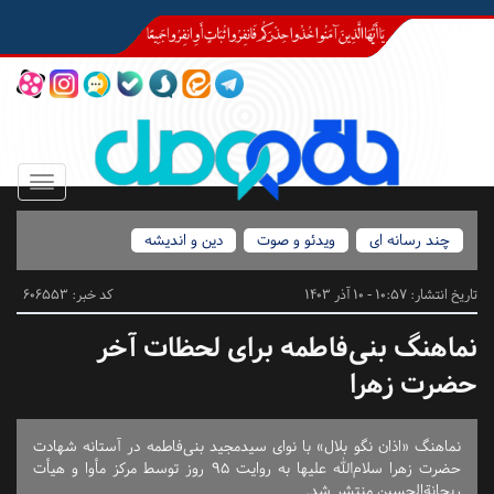
Toggle
igation
چند رسانه ای
ویدئو و صوت
دین و اندیشه
تاریخ انتشار:
10:57 - 10 آذر 1403
کد خبر: 606553
نماهنگ بنی‌فاطمه برای لحظات آخر
حضرت زهرا
نماهنگ «اذان نگو بلال» با نوای سیدمجید بنی‌فاطمه در آستانه شهادت
حضرت زهرا سلام‌الله علیها به روایت ۹۵ روز توسط مرکز مأوا و هیأت
ریحانةالحسین منتشر شد.