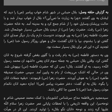
به گزارش
حلقه وصل
:
بلال حبشی در شهر شام خواب پیامبر (ص) را دید که
ایشان به وی گفتند «چرا به زیارت ما نمی‌آیی؟» بلال از خواب بیدار شد و با
حالت پریشان وسایل خود را از شام جمع کرد و به مدینه آمد. به خانه حضرت
زهرا (س) رفت. حضرت زهرا (س) از دیدن بلال حبشی بسیار خوشحال شد.
حضرت فاطمه زهرا (س) به وی فرمودند «دوست دارم یک بار دیگر صدای اذان
گفتن تو را بشنوم، بیا با اذان گفتنت حال و هوای روزگار رسول خدا (ص) را
تجدید کن.» این امر برای بلال بسیار سخت بود.
وی به دستور فاطمه (س) به بام رفت و با گلوی بغض گرفته شروع به اذان
گفتن کرد. وقتی بلال حبشی به جمله سوم اذان یعنی «اشهد ان محمد رسول
الله» رسید، به او گفتند، بلال! بس کن که حضرت فاطمه (س) بیهوش شد.
وی در حالی که اشک می‌ریخت از بام به پایین آمد. سپس حضرت صدیقه
طاهره (س) را به هوش آوردند. حضرت زهرا (س) فرمودند: «بقیه جملات اذان
را بگو». بلال به او گفت: دختر حضرت پیامبر (ص)! اجازه دهید اذان ناتمام
موذن رسول خدا (ص) تا همین جا کافی باشد.
سیدمجید بنی‌فاطمه مداح سرشناس کشورمان با کمک محمد صمیمی شاعر و
نوحه‌سرا، این واقعه تاریخی را با لحظات پایانی عمر حضرت زهرا سلام الله
علیها گره زدند و نوحه «اذان نگو بلال» را تولید کردند. این اثر در هیأت