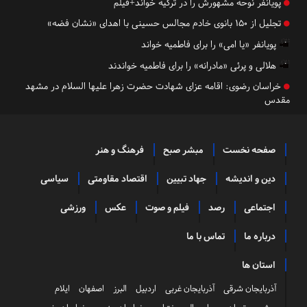
پویانفر نوحه مشهورش را در ترکیه خواند+فیلم
تجلیل از ۱۵۰ بانوی خادم مجالس حسینی با اهدای «نشان فضه»
پویانفر «یا امی» را برای فاطمیه خواند
هلالی و پرئی «مادرانه» را برای فاطمیه خواندند
خراسان رضوی:
اقامه عزای شهادت حضرت زهرا علیها السلام در مشهد
مقدس
صفحه نخست
مبشر صبح
فرهنگ و هنر
دین و اندیشه
جهاد تبیین
اقتصاد مقاومتی
سیاسی
اجتماعی
رصد
فیلم و صوت
عکس
ورزشی
درباره ما
تماس با ما
استان ها
آذربایجان شرقی
آذربایجان غربی
اردبیل
البرز
اصفهان
ایلام