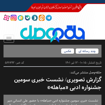
Toggle
igation
چند رسانه ای
عکس
تاریخ انتشار:
10:15 - 12 تیر 1401
کد خبر: 566892
حلقه‌وصل منتشر می‌کند:
گزارش تصویری/ نشست خبری سومین
جشنواره ادبی «مباهله»
نشست خبری سومین جشنواره ادبی «مباهله» با حضور علی انسانی دبیر