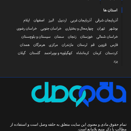
استان ها
آذربایجان شرقی
آذربایجان غربی
اردبیل
البرز
اصفهان
ایلام
بوشهر
تهران
چهارمحال و بختیاری
خراسان جنوبی
خراسان رضوی
خراسان شمالی
خوزستان
زنجان
سمنان
سیستان و بلوچستان
فارس
قزوین
قم
لرستان
مازندران
مرکزی
هرمزگان
همدان
کردستان
کرمان
کرمانشاه
کهگیلویه و بویراحمد
گلستان
گیلان
یزد
تمام حقوق مادی و معنوی این سایت متعلق به
حلقه وصل
است و استفاده از
مطالب با ذکر منبع بلامانع است.