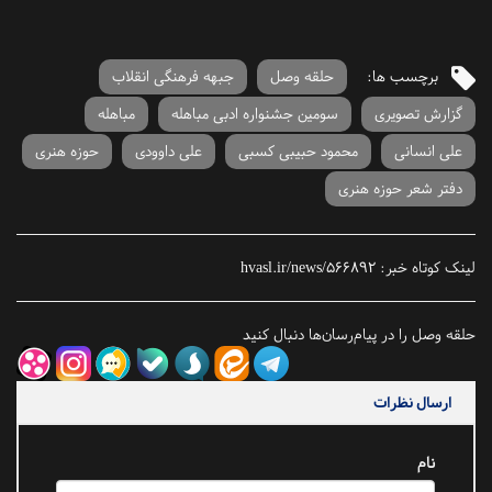
برچسب ها:
حلقه وصل
جبهه فرهنگی انقلاب
گزارش تصویری
سومین جشنواره ادبی مباهله
مباهله
علی انسانی
محمود حبیبی کسبی
علی داوودی
حوزه هنری
دفتر شعر حوزه هنری
لینک کوتاه خبر:
hvasl.ir/news/566892
حلقه وصل را در پیام‌رسان‌ها دنبال کنید
ارسال نظرات
نام