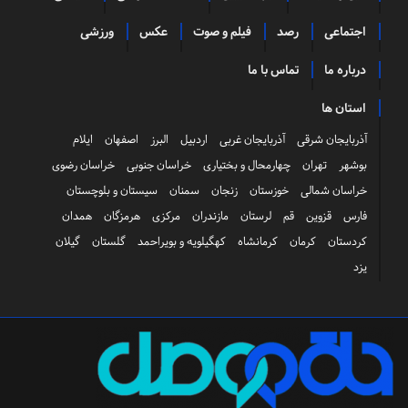
اجتماعی
رصد
فیلم و صوت
عکس
ورزشی
درباره ما
تماس با ما
استان ها
آذربایجان شرقی
آذربایجان غربی
اردبیل
البرز
اصفهان
ایلام
بوشهر
تهران
چهارمحال و بختیاری
خراسان جنوبی
خراسان رضوی
خراسان شمالی
خوزستان
زنجان
سمنان
سیستان و بلوچستان
فارس
قزوین
قم
لرستان
مازندران
مرکزی
هرمزگان
همدان
کردستان
کرمان
کرمانشاه
کهگیلویه و بویراحمد
گلستان
گیلان
یزد