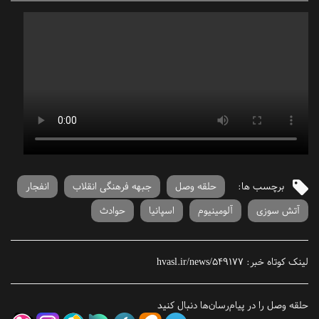
برچسب ها:
حلقه وصل
جبهه فرهنگی انقلاب
انفجار
آتش سوزی
آلومینیوم
اسپانیا
حوادث
لینک کوتاه خبر:
hvasl.ir/news/549177
حلقه وصل را در پیام‌رسان‌ها دنبال کنید