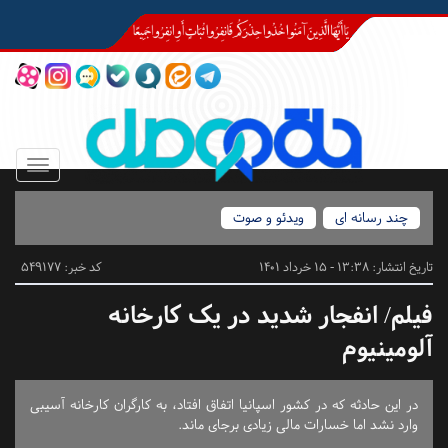
Toggle
igation
چند رسانه ای
ویدئو و صوت
تاریخ انتشار:
13:38 - 15 خرداد 1401
کد خبر: 549177
فیلم/ انفجار شدید در یک کارخانه
آلومینیوم
در این حادثه که در کشور اسپانیا اتفاق افتاد، به کارگران کارخانه آسیبی
وارد نشد اما خسارات مالی زیادی برجای ماند.