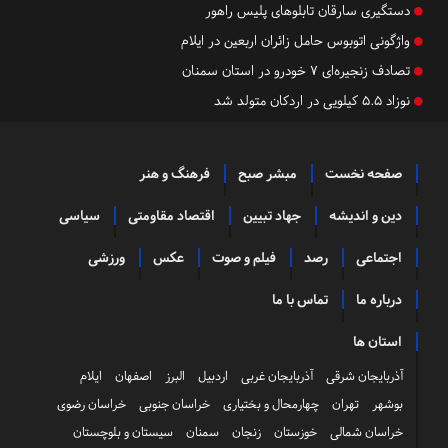
دستگیری سارقان تابلوهای پلیس راهور
واژگونی اتوبوس حامل زائران اربعین در ایلام
تصادف زنجیره‌ای ۷ خودرو در استان سمنان
نوزاد ۵.۵ کیلویی در اردکان متولد شد
صفحه نخست
مبشر صبح
فرهنگ و هنر
دین و اندیشه
جهاد تبیین
اقتصاد مقاومتی
سیاسی
اجتماعی
رصد
فیلم و صوت
عکس
ورزشی
درباره ما
تماس با ما
استان ها
آذربایجان شرقی
آذربایجان غربی
اردبیل
البرز
اصفهان
ایلام
بوشهر
تهران
چهارمحال و بختیاری
خراسان جنوبی
خراسان رضوی
خراسان شمالی
خوزستان
زنجان
سمنان
سیستان و بلوچستان