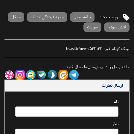
برچسب ها:
حلقه وصل
جبهه فرهنگی انقلاب
جنگل
آتش سوزی
حوادث
لینک کوتاه خبر:
hvasl.ir/news/543143
حلقه وصل را در پیام‌رسان‌ها دنبال کنید
ارسال نظرات
نام
نظر