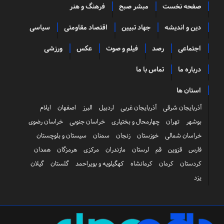
صفحه نخست
مبشر صبح
فرهنگ و هنر
دین و اندیشه
جهاد تبیین
اقتصاد مقاومتی
سیاسی
اجتماعی
رصد
فیلم و صوت
عکس
ورزشی
درباره ما
تماس با ما
استان ها
آذربایجان شرقی
آذربایجان غربی
اردبیل
البرز
اصفهان
ایلام
بوشهر
تهران
چهارمحال و بختیاری
خراسان جنوبی
خراسان رضوی
خراسان شمالی
خوزستان
زنجان
سمنان
سیستان و بلوچستان
فارس
قزوین
قم
لرستان
مازندران
مرکزی
هرمزگان
همدان
کردستان
کرمان
کرمانشاه
کهگیلویه و بویراحمد
گلستان
گیلان
یزد