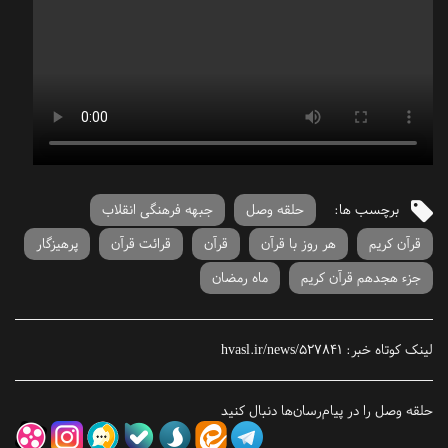
برچسب ها:
حلقه وصل
جبهه فرهنگی انقلاب
قرآن کریم
هر روز با قرآن
قرآن
قرائت قرآن
پرهیزگار
جزء هجدهم قرآن کریم
ماه رمضان
لینک کوتاه خبر:
hvasl.ir/news/527841
حلقه وصل را در پیام‌رسان‌ها دنبال کنید