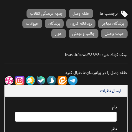
برچسب ها:
حلقه وصل
جبهه فرهنگی انقلاب
پرندگان مهاجر
رودخانه کارون
پرندگان
حیوانات
حیات وحش
جالب و دیدنی
اهواز
لینک کوتاه خبر:
hvasl.ir/news/489760
حلقه وصل را در پیام‌رسان‌ها دنبال کنید
ارسال نظرات
نام
نظر