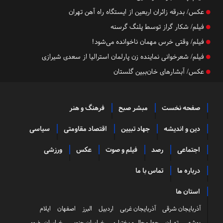
عکس/ بدرقه زائران اربعین از ایستگاه راه آهن تهران
فیلم/ شکار گراز توسط پلنگ گرسنه
فیلم/ وقتی خرس مهمان ناخوانده می‌شود!
فیلم/ شعرخوانی نماینده زن پارلمان استرالیا از سعدی شیرازی
عکس/ آبشارهای خان‌ببین گلستان
صفحه نخست
مبشر صبح
فرهنگ و هنر
دین و اندیشه
جهاد تبیین
اقتصاد مقاومتی
سیاسی
اجتماعی
رصد
فیلم و صوت
عکس
ورزشی
درباره ما
تماس با ما
استان ها
آذربایجان شرقی
آذربایجان غربی
اردبیل
البرز
اصفهان
ایلام
بوشهر
تهران
چهارمحال و بختیاری
خراسان جنوبی
خراسان رضوی