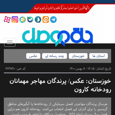
Toggle
igation
استان ها
خوزستان
چند رسانه ای
عکس
تاریخ انتشار:
16:15 - 8 بهمن 1400
کد خبر: 489760
خوزستان:
عکس/ پرندگان مهاجر مهمانان
رودخانه کارون
هرسال پرندگان مهاجردر فصل سرمایکی از رودخانه‌ها یا آبگیرهای مناطق
گرمسیر را برای گذران این فصل انتخاب می‌کنند. رودخانه کارون هم دراین
فصل سال میزبان انواع کاکائی حواصیل و باکلان تا اواخر فروردین است.