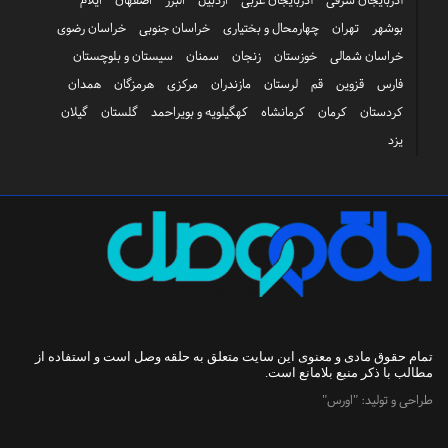
بوشهر
تهران
چهارمحال و بختیاری
خراسان جنوبی
خراسان رضوی
خراسان شمالی
خوزستان
زنجان
سمنان
سیستان و بلوچستان
فارس
قزوین
قم
لرستان
مازندران
مرکزی
هرمزگان
همدان
کردستان
کرمان
کرمانشاه
کهگیلویه و بویراحمد
گلستان
گیلان
یزد
تمام حقوق مادی و معنوی این سایت متعلق به
حلقه وصل
است و استفاده از
مطالب با ذکر منبع بلامانع است.
طراحی و تولید:
"اورس"