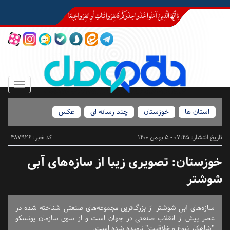
Toggle
igation
استان ها
خوزستان
چند رسانه ای
عکس
تاریخ انتشار:
07:45 - 5 بهمن 1400
کد خبر: 487926
خوزستان:
تصویری زیبا از سازه‌های آبی
شوشتر
سازه‌های آبی شوشتر از بزرگ‌ترین مجموعه‌های صنعتی شناخته شده در
عصر پیش از انقلاب صنعتی در جهان ‏است و از سوی سازمان یونسکو
"شاهکار نبوغ و خلاقیت" نامیده شده است.