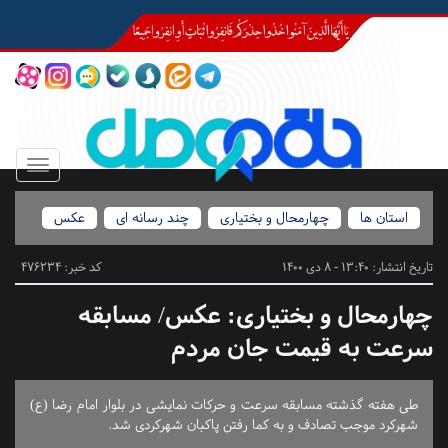
Toggle
igation
استان ها
چهارمحال و بختیاری
چند رسانه ای
عکس
تاریخ انتشار:
13:40 - 8 دی 1400
کد خبر: 476234
چهارمحال و بختیاری:
عکس/ مسابقه
سرعت به قیمت جان مردم
طی هفته گذشته مسابقه سرعت و حرکات نمایشی در بلوار امام رضا (ع)
شهرکرد موجب تصادف و به کما رفتن پاکبان شهرکردی شد.