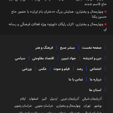
حاج قاسم شدند
چهارمحال و بختیاری:
همایش بزرگ «دختران بام ایران» با حضور حاج
حسین یکتا
چهارمحال و بختیاری:
اکران رایگان «لوپتو» ویژه فعالان فرهنگی و رسانه
ای
صفحه نخست
مبشر صبح
فرهنگ و هنر
دین و اندیشه
جهاد تبیین
اقتصاد مقاومتی
سیاسی
اجتماعی
رصد
فیلم و صوت
عکس
ورزشی
درباره ما
تماس با ما
استان ها
آذربایجان شرقی
آذربایجان غربی
اردبیل
البرز
اصفهان
ایلام
بوشهر
تهران
چهارمحال و بختیاری
خراسان جنوبی
خراسان رضوی
خراسان شمالی
خوزستان
زنجان
سمنان
سیستان و بلوچستان