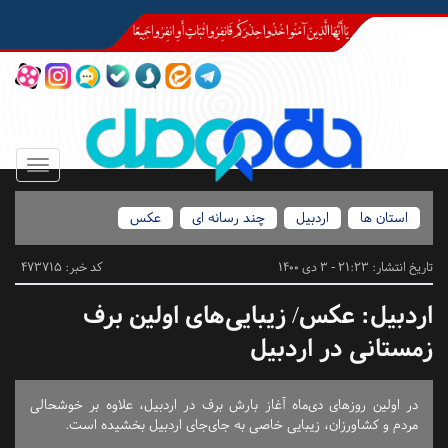
Toggle
igation
استان ها
اردبیل
چند رسانه ای
عکس
تاریخ انتشار:
21:23 - 3 دی 1400
کد خبر: 473715
اردبیل:
عکس/ زیبایی‌های اولین برف
زمستانی در اردبیل
در اولین روزهای دی‌ماه آغاز بارش برف در اردبیل، علاوه بر خوشحالی
مردم و کشاورزان، زیبایی خاصی به جای‌جای اردبیل بخشیده است.