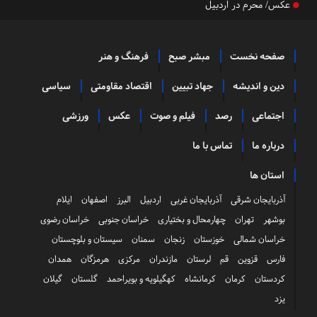
عکس/ محرم در اردبیل
صفحه نخست
مبشر صبح
فرهنگ و هنر
دین و اندیشه
جهاد تبیین
اقتصاد مقاومتی
سیاسی
اجتماعی
رصد
فیلم و صوت
عکس
ورزشی
درباره ما
تماس با ما
استان ها
آذربایجان شرقی
آذربایجان غربی
اردبیل
البرز
اصفهان
ایلام
بوشهر
تهران
چهارمحال و بختیاری
خراسان جنوبی
خراسان رضوی
خراسان شمالی
خوزستان
زنجان
سمنان
سیستان و بلوچستان
فارس
قزوین
قم
لرستان
مازندران
مرکزی
هرمزگان
همدان
کردستان
کرمان
کرمانشاه
کهگیلویه و بویراحمد
گلستان
گیلان
یزد