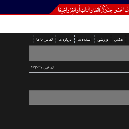
عکس
ورزشی
استان ها
درباره ما
تماس با ما
کد خبر: 472027