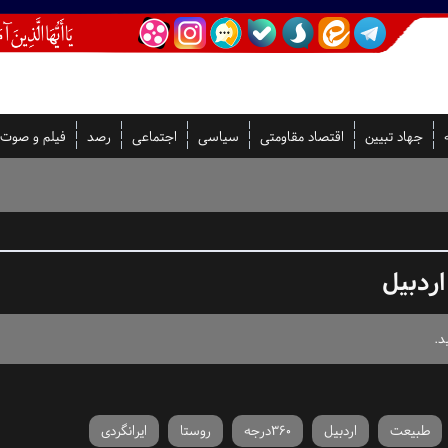
جهاد تبیین
اقتصاد مقاومتی
سیاسی
اجتماعی
رصد
فیلم و صوت
طبیعت
اردبیل
360درجه
روستا
ایرانگردی