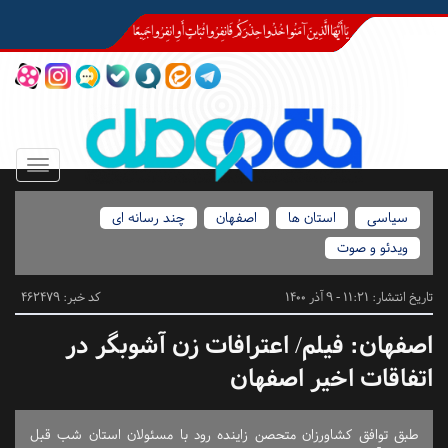
Toggle
igation
سیاسی
استان ها
اصفهان
چند رسانه ای
ویدئو و صوت
تاریخ انتشار:
11:21 - 9 آذر 1400
کد خبر: 462479
اصفهان:
فیلم/ اعترافات زن آشوبگر در
اتفاقات اخیر اصفهان
طبق توافق کشاورزان متحصن زاینده رود با مسئولان استان شب قبل