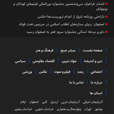
انتشار فراخوان سی‌و‌ششمین جشنواره بین‌المللی فیلم‌های کودکان و
نوجوانان
ناراحتی روزنامه شرق از اعدام تروریست‌ها+عکس
اصفهان:
ردپای ستاره‌های انقلاب اسلامی در سرزمین تخت فولاد
داوری مرحله استانی جشنواره سرود فجر به اصفهان رسید
صفحه نخست
مبشر صبح
فرهنگ و هنر
دین و اندیشه
جهاد تبیین
اقتصاد مقاومتی
سیاسی
اجتماعی
رصد
فیلم و صوت
عکس
ورزشی
درباره ما
تماس با ما
استان ها
آذربایجان شرقی
آذربایجان غربی
اردبیل
البرز
اصفهان
ایلام
بوشهر
تهران
چهارمحال و بختیاری
خراسان جنوبی
خراسان رضوی