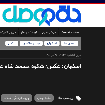
صفحه نخست
مبشر صبح
فرهنگ و هنر
دین و اندیشه
استان ها
اصفهان
چند رسانه ای
عکس
تاریخ انتشار:
02:43 - 9 آذر 1400
اصفهان:
عکس/ شکوه مسجد شاه عب
برچسب ها:
حلقه وصل
جبهه فرهنگی انقلاب