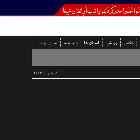
عکس
ورزشی
استان ها
درباره ما
تماس با ما
کد خبر: 462191