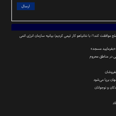
 باید با صلح موافقت کند!/ با نتانیاهو کار تیمی کردیم/ بیانیه سازمان انرژی اتمی
 «بفرمایید مسجد»
 در مناطق محروم
فروشان
فهان برپا می‌شود
کان و نوجوانان
اد