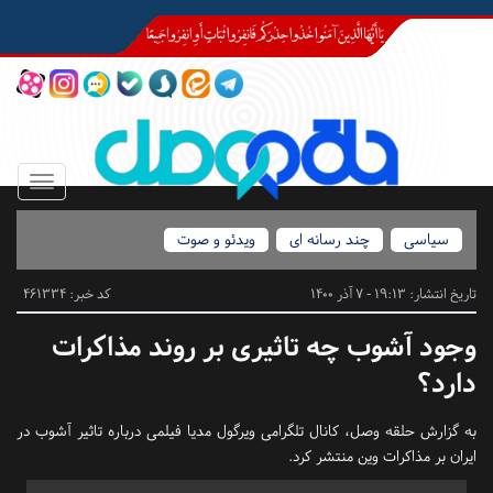
Toggle
igation
سیاسی
چند رسانه ای
ویدئو و صوت
تاریخ انتشار:
19:13 - 7 آذر 1400
کد خبر: 461334
وجود آشوب چه تاثیری بر روند مذاکرات
دارد؟
به گزارش حلقه وصل، کانال تلگرامی ویرگول مدیا فیلمی درباره تاثیر آشوب در
ایران بر مذاکرات وین منتشر کرد.