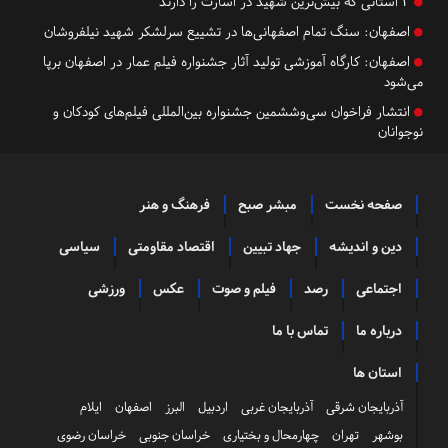
۳ استانی که بیش‌ترین شهید در اسارت را دارند
اصفهان:
سنگ تمام اصفهانی‌ها در تشییع سرلشکر شهید نیلفروشان
اصفهان:
​​​​​​​کارگاه آموزشی تولید آثار جشنواره فیلم عمار در اصفهان برپا
می‌شود
انتشار فراخوان سی‌و‌ششمین جشنواره بین‌المللی فیلم‌های کودکان و
نوجوانان
صفحه نخست
مبشر صبح
فرهنگ و هنر
دین و اندیشه
جهاد تبیین
اقتصاد مقاومتی
سیاسی
اجتماعی
رصد
فیلم و صوت
عکس
ورزشی
درباره ما
تماس با ما
استان ها
آذربایجان شرقی
آذربایجان غربی
اردبیل
البرز
اصفهان
ایلام
بوشهر
تهران
چهارمحال و بختیاری
خراسان جنوبی
خراسان رضوی