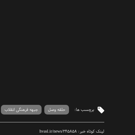
برچسب ها:
حلقه وصل
جبهه فرهنگی انقلاب
لینک کوتاه خبر:
hvasl.ir/news/245858