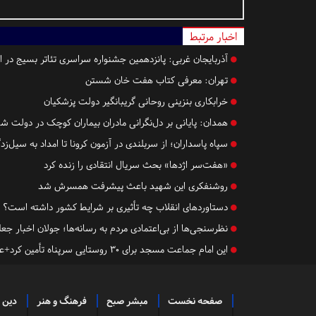
اخبار مرتبط
آذربایجان غربی:
پانزدهمین جشنواره سراسری تئاتر بسیج در ارو
تهران:
معرفی کتاب هفت خان شستن
خرابکاری بنزینی روحانی ‌گریبانگیر دولت پزشکیان
همدان:
پایانی بر دل‌نگرانی مادران بیماران کوچک در دولت ش
سپاه پاسداران؛ از سربلندی در آزمون کرونا تا امداد به سیل‌زد
«هفت‌سر اژدها» بحث سریال انتقادی را زنده کرد
روشنفکری این شهید باعث پیشرفت همسرش شد
دستاورد‌های انقلاب چه تأثیری بر شرایط کشور داشته است؟
نظرسنجی‌ها از بی‌اعتمادی مردم به رسانه‌ها؛ جولان اخبار جع
این امام جماعت مسجد برای 30 روستایی سرپناه تأمین کرد+عکس
صفحه نخست
مبشر صبح
فرهنگ و هنر
دین 