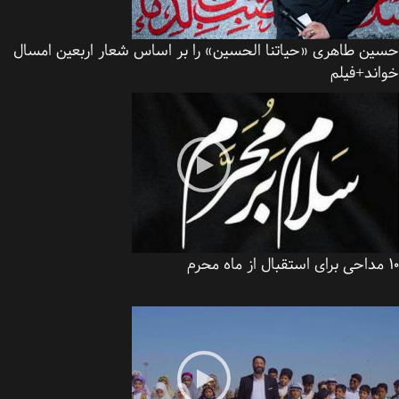
ین طاهری «حیاتنا الحسین» را بر اساس شعار اربعین امسال
اند+فیلم