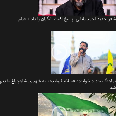
 جدید احمد بابایی، پاسخ اغتشاشگران را داد + فیلم
اهنگ جدید خواننده «سلام فرمانده» به شهدای شاهچراغ تقدیم