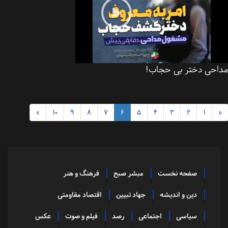
احی دختر بی حجاب!
»
10
9
8
7
6
5
4
3
2
1
صفحه نخست
مبشر صبح
فرهنگ و هنر
دین و اندیشه
جهاد تبیین
اقتصاد مقاومتی
سیاسی
اجتماعی
رصد
فیلم و صوت
عکس