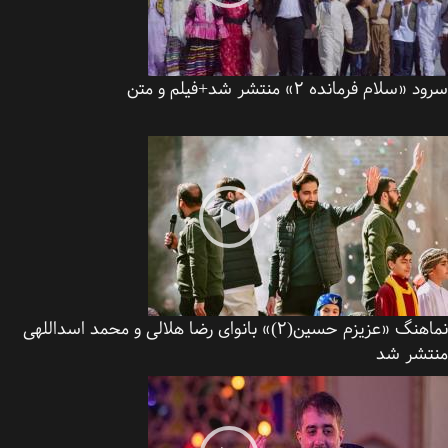
«سلام فرمانده ۲» منتشر شد+فیلم و متن
نماهنگ «عزیزم حسین(2)» بانوای رضا هلالی و محمد اسداللهی
تشر شد