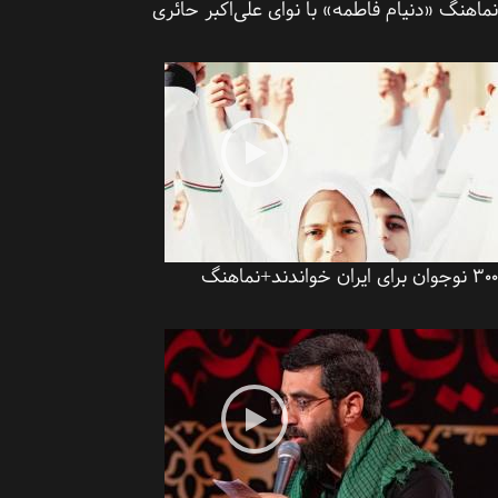
هنگ «دنیام فاطمه» با نوای علی‌اکبر حائری
اندند+نماهنگ