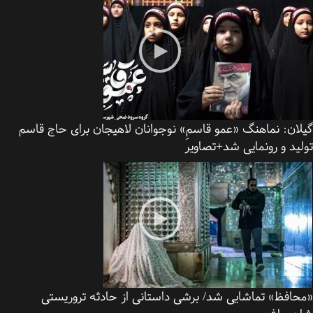
ان:
نماهنگ «عمو قاسمِ» نوجوانان لاهیجان برای حاج قاسم
ید و رونمایی شد+تصاویر
حافظ» تماشایی شد/ برشی داستانی از حادثه تروریستی