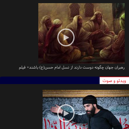
رهبران جهان چگونه دوست‌ دارند از نسل امام حسن(ع) باشند+ فیلم
یدئو و صوت