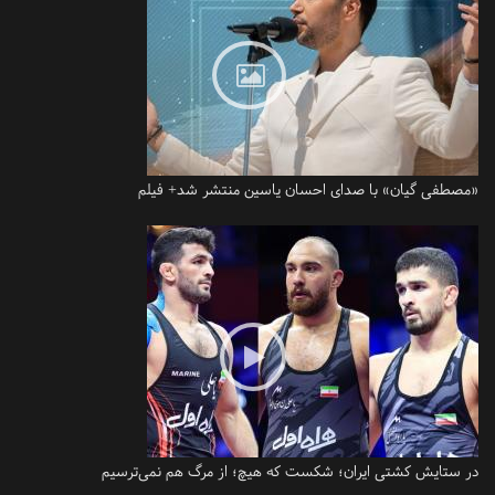
«مصطفی گیان» با صدای احسان یاسین منتشر شد+ فیلم
در ستایش کشتی ایران؛ شکست که هیچ؛ از مرگ هم نمی‌ترسیم