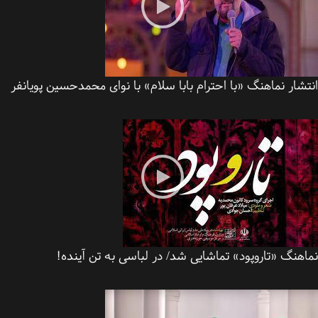
شار نماهنگ «با احترام بابا سلام» با نوای محمدحسین پویانفر
هنگ «تاروپود» تماشایی شد/ در لباسی به تن آینده!