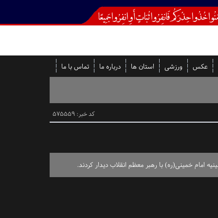
عکس
ورزشی
استان ها
درباره ما
تماس با ما
کد خبر: 575559