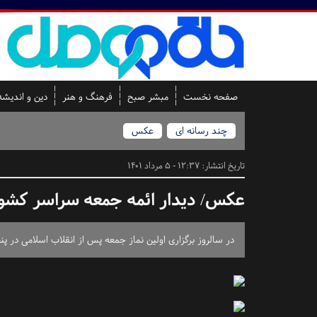
صفحه نخست
مبشر صبح
فرهنگ و هنر
دین و اندیشه
چند رسانه ای
عکس
تاریخ انتشار:
12:37 - 5 مرداد 1401
عکس/ دیدار ائمه جمعه سراسر کشور 
در سالروز برگزاری اولین نماز جمعه پس از انقلاب اسلامی در پنجم مردادماه ۱۳۵۸، ائمه‌ جمعه‌ سراسر کشور صبح امروز (چهارشنبه) با حضور در حسینیه‌ امام خمینی(ره) ب