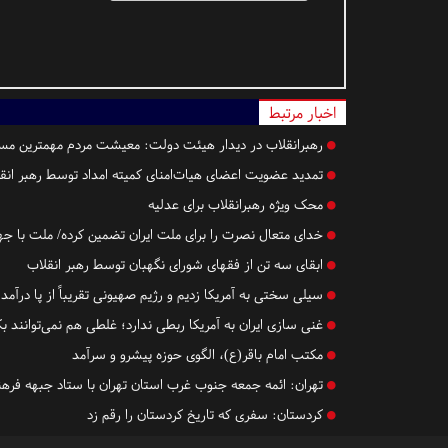
اخبار مرتبط
رهبرانقلاب در دیدار هیئت دولت: معیشت مردم مهمترین مسئل
تمدید عضویت اعضای هیات‌امنای کمیته امداد توسط رهبر انق
محک ویژه رهبرانقلاب برای عدلیه
خدای متعال نصرت را برای ملت ایران تضمین کرده/ ملت با جه
ابقای سه تن از فقهای شورای نگهبان توسط رهبر انقلاب
سیلی سختی به آمریکا زدیم و رژیم صهیونی تقریباً از پا درآمد 
غنی سازی ایران به آمریکا ربطی ندارد؛ غلطی هم‌ نمی‌توانند 
مکتب امام باقر(ع)، الگوی حوزه پیشرو و سرآمد
تهران:
ائمه جمعه جنوب غرب استان تهران با ستاد جبهه فرهن
کردستان:
سفری که تاریخ کردستان را رقم زد