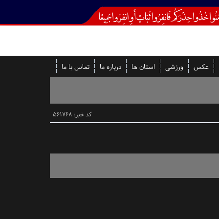
عکس
ورزشی
استان ها
درباره ما
تماس با ما
کد خبر: 561768