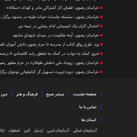
خراسان رضوی:
فضای کار اشتراکی مادر و کودک «سلاله»
خراسان رضوی:
سلسله جلسات حیات طیبه در مشهد برگزار م
احتمال اکران یک انیمیشن امام رضایی در نیمه دی
خراسان رضوی:
آینه مقاومت در میدان شهدای مشهد
یزد:
طرح رواق کتاب از مدرسه تا حرم رضوی دانش آموزان لق
امروز کمک به دولت در کمک به تحقق رشد اقتصادی ۸ درصد است
خراسان رضوی:
رویداد ملی «نقش طوفان» در حرم مطهر رضوی
خراسان رضوی:
دوره تربیت تسهیل گر کتابخوانی نوجوان برگزار
صفحه نخست
مبشر صبح
فرهنگ و هنر
دین 
تماس با ما
استان ها
آذربایجان شرقی
آذربایجان غربی
اردبیل
البرز
اصفهان
ایلا