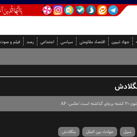
جهاد تبیین
اقتصاد مقاومتی
سیاسی
اجتماعی
رصد
فیلم و صوت
نگلادش
کس: AP
سیل
حوادث بین الملل
بنگلادش