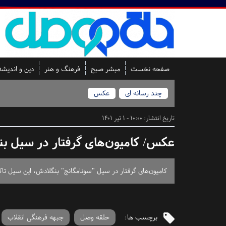
صفحه نخست
مبشر صبح
فرهنگ و هنر
دین و اندیشه
چند رسانه ای
عکس
تاریخ انتشار:
10:00 - 1 تیر 1401
عکس/ کامیون‌های گرفتار در سیل ب
کامیون‌های گرفتار در سیل "سونامگانج" بنگلادش، این سیل تاکنون ۳۰ کشته برجای گذاشته است./ع
برچسب ها:
حلقه وصل
جبهه فرهنگی انقلاب