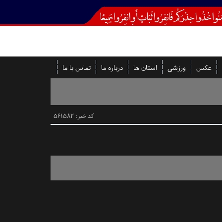
عکس
ورزشی
استان ها
درباره ما
تماس با ما
کد خبر: 561582