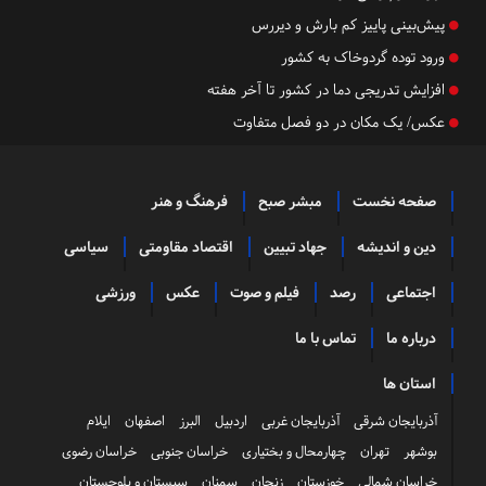
پیش‌بینی پاییز کم بارش و دیررس
ورود توده گردوخاک به کشور
افزایش تدریجی دما در کشور تا آخر هفته
عکس/ یک مکان در دو فصل متفاوت
صفحه نخست
مبشر صبح
فرهنگ و هنر
دین و اندیشه
جهاد تبیین
اقتصاد مقاومتی
سیاسی
اجتماعی
رصد
فیلم و صوت
عکس
ورزشی
درباره ما
تماس با ما
استان ها
آذربایجان شرقی
آذربایجان غربی
اردبیل
البرز
اصفهان
ایلام
بوشهر
تهران
چهارمحال و بختیاری
خراسان جنوبی
خراسان رضوی
خراسان شمالی
خوزستان
زنجان
سمنان
سیستان و بلوچستان