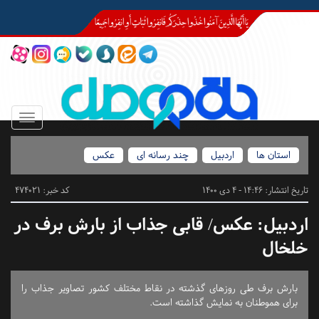
Toggle
igation
استان ها
اردبیل
چند رسانه ای
عکس
تاریخ انتشار:
14:46 - 4 دی 1400
کد خبر: 474021
اردبیل:
عکس/ قابی جذاب از بارش برف در
خلخال
بارش برف طی روزهای گذشته در نقاط مختلف کشور تصاویر جذاب را
برای هموطنان به نمایش گذاشته است.