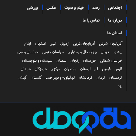
اجتماعی
رصد
فیلم و صوت
عکس
ورزشی
درباره ما
تماس با ما
استان ها
آذربایجان شرقی
آذربایجان غربی
اردبیل
البرز
اصفهان
ایلام
بوشهر
تهران
چهارمحال و بختیاری
خراسان جنوبی
خراسان رضوی
خراسان شمالی
خوزستان
زنجان
سمنان
سیستان و بلوچستان
فارس
قزوین
قم
لرستان
مازندران
مرکزی
هرمزگان
همدان
کردستان
کرمان
کرمانشاه
کهگیلویه و بویراحمد
گلستان
گیلان
یزد