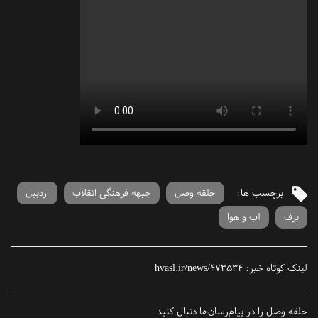
برچسب ها:
حلقه وصل
جبهه فرهنگی انقلاب
اردبیل
برف
آب و هوا
لینک کوتاه خبر:
hvasl.ir/news/473534
حلقه وصل را در پیام‌رسان‌ها دنبال کنید