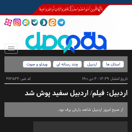
Toggle
igation
استان ها
اردبیل
چند رسانه ای
ویدئو و صوت
تاریخ انتشار:
13:29 - 3 دی 1400
کد خبر: 473534
اردبیل:
فیلم/ اردبیل سفید پوش شد
از صبح امروز اردبیل شاهد بارش برف بود.