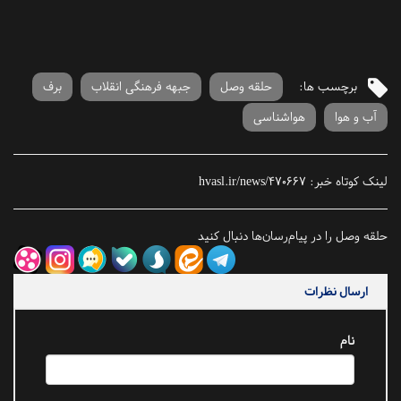
برچسب ها:
حلقه وصل
جبهه فرهنگی انقلاب
برف
آب و هوا
هواشناسی
لینک کوتاه خبر:
hvasl.ir/news/470667
حلقه وصل را در پیام‌رسان‌ها دنبال کنید
ارسال نظرات
نام