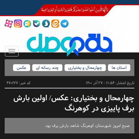
Toggle
igation
استان ها
چهارمحال و بختیاری
چند رسانه ای
عکس
تاریخ انتشار:
11:54 - 27 آذر 1400
کد خبر: 470667
چهارمحال و بختیاری:
عکس/ اولین بارش
برف پاییزی در کوهرنگ
صبح امروز شهرستان کوهرنگ شاهد بارش برف بود.