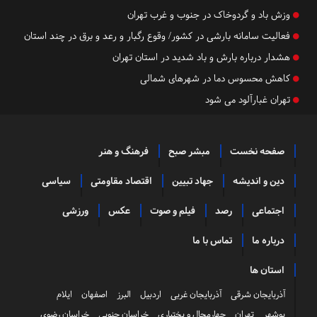
وزش باد و گردوخاک در جنوب و غرب تهران
فعالیت سامانه بارشی در کشور/ وقوع رگبار و رعد و برق در چند استان‌
هشدار درباره بارش و باد شدید در استان تهران
کاهش محسوس دما در شهرهای شمالی
تهران غبارآلود می شود
صفحه نخست
مبشر صبح
فرهنگ و هنر
دین و اندیشه
جهاد تبیین
اقتصاد مقاومتی
سیاسی
اجتماعی
رصد
فیلم و صوت
عکس
ورزشی
درباره ما
تماس با ما
استان ها
آذربایجان شرقی
آذربایجان غربی
اردبیل
البرز
اصفهان
ایلام
بوشهر
تهران
چهارمحال و بختیاری
خراسان جنوبی
خراسان رضوی