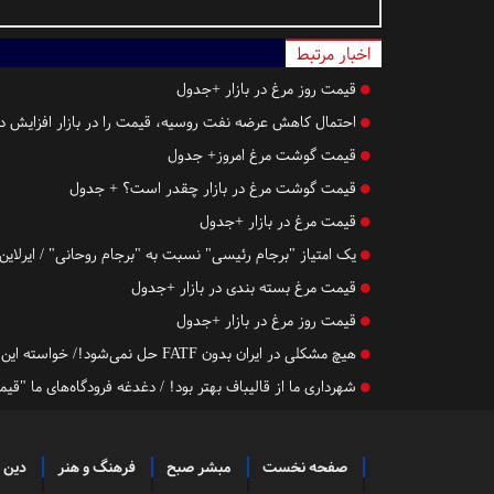
اخبار مرتبط
قیمت روز مرغ در بازار +جدول
احتمال کاهش عرضه نفت روسیه، قیمت را در بازار افزایش دا
قیمت گوشت مرغ امروز+ جدول
قیمت گوشت مرغ در بازار چقدر است؟ + جدول
قیمت مرغ در بازار +جدول
یک امتیاز "برجام رئیسی" نسبت به "برجام روحانی" / ایرلاین
قیمت مرغ بسته بندی در بازار +جدول
قیمت روز مرغ در بازار +جدول
هیچ مشکلی در ایران بدون FATF حل نمی‌شود!/ خواسته این روزهای مردم به روایت یک نماینده مجلس
شهرداری ما از قالیباف بهتر بود! / دغدغه فرودگاه‌های ما "قی
صفحه نخست
مبشر صبح
فرهنگ و هنر
دین 