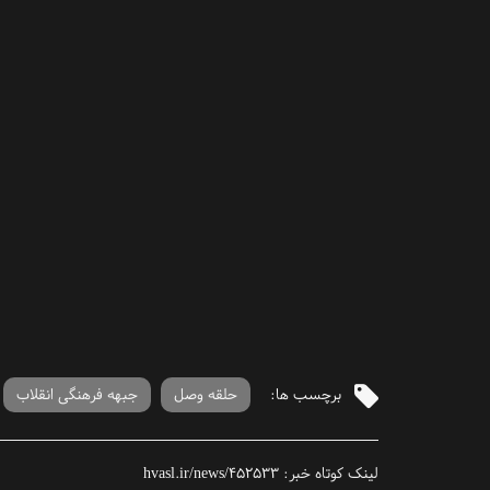
برچسب ها:
حلقه وصل
جبهه فرهنگی انقلاب
لینک کوتاه خبر:
hvasl.ir/news/452533