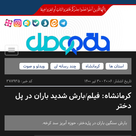
Toggle
igation
استان ها
کرمانشاه
چند رسانه ای
ویدئو و صوت
تاریخ انتشار:
20:06 - 30 تیر 1400
کد خبر: 378935
کرمانشاه:
فیلم/بارش شدید باران در پل
دختر
بارش سنگین باران در پل‌دختر، حوزه آبریز سد کرخه.