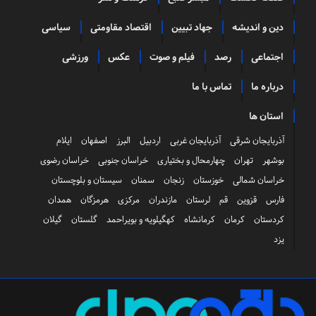
دین و اندیشه
جهاد تبیین
اقتصاد مقاومتی
سیاسی
اجتماعی
رصد
فیلم و صوت
عکس
ورزشی
درباره ما
تماس با ما
استان ها
آذربایجان شرقی
آذربایجان غربی
اردبیل
البرز
اصفهان
ایلام
بوشهر
تهران
چهارمحال و بختیاری
خراسان جنوبی
خراسان رضوی
خراسان شمالی
خوزستان
زنجان
سمنان
سیستان و بلوچستان
فارس
قزوین
قم
لرستان
مازندران
مرکزی
هرمزگان
همدان
کردستان
کرمان
کرمانشاه
کهگیلویه و بویراحمد
گلستان
گیلان
یزد