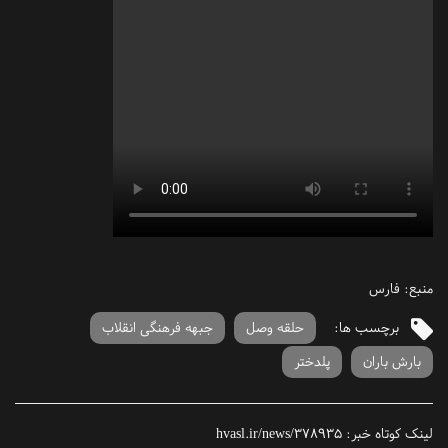
منبع: فارس
برچسب ها:
حلقه وصل
جبهه فرهنگی انقلاب
بارش باران
پلدختر
لینک کوتاه خبر:
hvasl.ir/news/378935