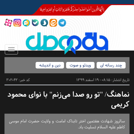
Toggle
igation
چند رسانه ای
ویدئو و صوت
دین و اندیشه
تاریخ انتشار:
08:15 - 19 اسفند 1399
کد خبر: 302042
نماهنگ/ "تو رو صدا می‌زنم" با نوای محمود
کریمی
سالروز شهادت هفتمین اختر تابناک امامت و ولایت حضرت امام موسی
کاظم علیه السلام تسلیت باد.