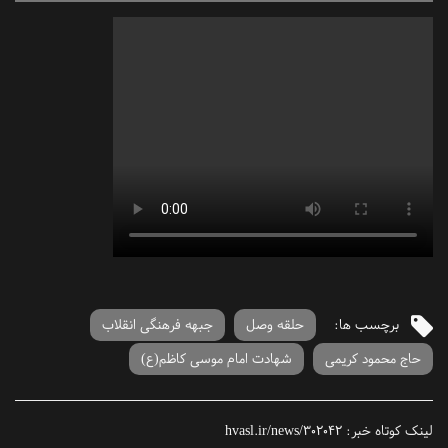
برچسب ها:
حلقه وصل
جبهه فرهنگی انقلاب
حاج محمود کریمی
شهادت امام موسی کاظم(ع)
لینک کوتاه خبر:
hvasl.ir/news/302042