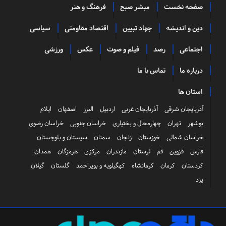
صفحه نخست
مبشر صبح
فرهنگ و هنر
دین و اندیشه
جهاد تبیین
اقتصاد مقاومتی
سیاسی
اجتماعی
رصد
فیلم و صوت
عکس
ورزشی
درباره ما
تماس با ما
استان ها
آذربایجان شرقی
آذربایجان غربی
اردبیل
البرز
اصفهان
ایلام
بوشهر
تهران
چهارمحال و بختیاری
خراسان جنوبی
خراسان رضوی
خراسان شمالی
خوزستان
زنجان
سمنان
سیستان و بلوچستان
فارس
قزوین
قم
لرستان
مازندران
مرکزی
هرمزگان
همدان
کردستان
کرمان
کرمانشاه
کهگیلویه و بویراحمد
گلستان
گیلان
یزد