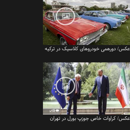
س/ دورهمی خودروهای کلاسیک در ترکیه
 کراوات خاص ‎جوزپ بورل در تهران