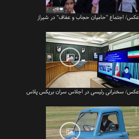
س/ اجتماع "حامیان حجاب و عفاف" در شیراز
س/ سخنرانی رئیسی در اجلاس سران بریکس پلاس