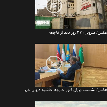
متروپل؛ ۳۷ روز بعد از فاجعه
س/ نشست وزرای امور خارجه حاشیه دریای خزر