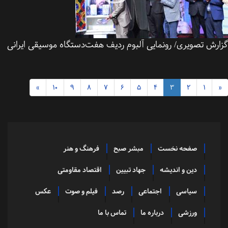
رش تصویری/ رونمایی آلبوم ردیف‌ هفت‌دستگاه موسیقی ایرانی
»
10
9
8
7
6
5
4
3
2
1
صفحه نخست
مبشر صبح
فرهنگ و هنر
دین و اندیشه
جهاد تبیین
اقتصاد مقاومتی
سیاسی
اجتماعی
رصد
فیلم و صوت
عکس
ورزشی
درباره ما
تماس با ما