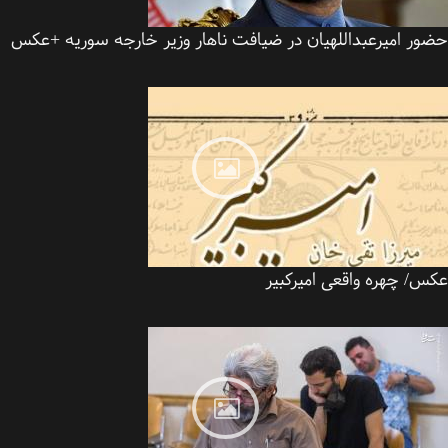
ور امیرعبداللهیان در ضیافت ناهار وزیر خارجه سوریه +عکس
س/ چهره واقعی امیرکبیر