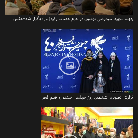
چهلم شهید سیدرضی موسوی در حرم حضرت رقیه(س) برگزار شد+عکس
گزارش تصویری ششمین روز چهلمین جشنواره فیلم فجر