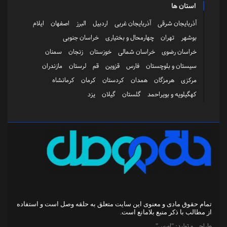
استان ها
آذربایجان شرقی
آذربایجان غربی
اردبیل
البرز
اصفهان
ایلام
بوشهر
تهران
چهارمحال و بختیاری
خراسان جنوبی
خراسان رضوی
خراسان شمالی
خوزستان
زنجان
سمنان
سیستان و بلوچستان
فارس
قزوین
قم
لرستان
مازندران
مرکزی
هرمزگان
همدان
کردستان
کرمان
کرمانشاه
کهگیلویه و بویراحمد
گلستان
گیلان
یزد
تمام حقوق مادی و معنوی این سایت متعلق به
حلقه وصل
است و استفاده
از مطالب با ذکر منبع بلامانع است.
طراحی و تولید:
"اورس"