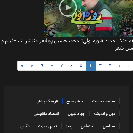
اهنگ جدید «روزه اولی» محمدحسین پویانفر منتشر شد+فیلم و
ن شعر
»
10
9
8
7
6
5
4
3
2
1
صفحه نخست
مبشر صبح
فرهنگ و هنر
دین و اندیشه
جهاد تبیین
اقتصاد مقاومتی
سیاسی
اجتماعی
رصد
فیلم و صوت
عکس