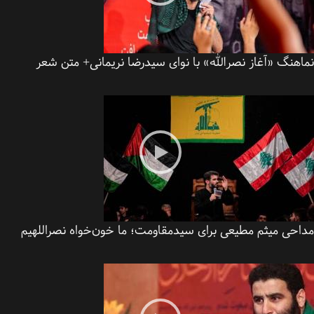
هنگ «آغاز نصرالله» با نوای سیدرضا نریمانی+ متن شعر
احی میثم مطیعی برای سیدمقاومت؛ ما خون‌خواه نصراللهیم