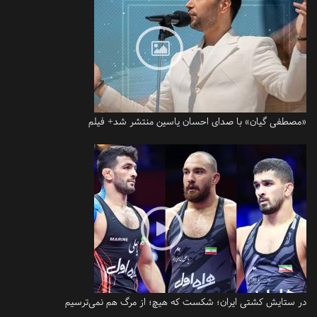
«مصطفی گیان» با صدای احسان یاسین منتشر شد+ فیلم
در ستایش کشتی ایران؛ شکست که هیچ؛ از مرگ هم نمی‌ترسیم