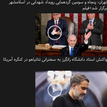
ان:
پنجاه و سومین گردهمایی رویداد شهدایی در اسلامشهر
زار شد+فیلم
نش استاد دانشگاه راتگِرز به سخنرانی نتانیاهو در کنگره آمریکا