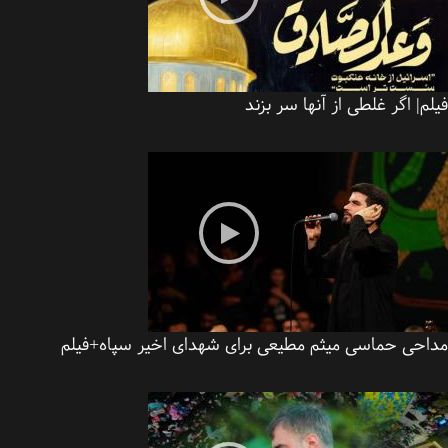
م| اگر غلطی از آنها سر بزند
احی حماسی میثم مطیعی برای شهدای اخیر سپاه+فیلم