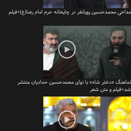
احی محمدحسین پویانفر در چایخانه حرم امام رضا(ع)+فیلم
اهنگ «دختر شاه» با نوای محمدحسین حدادیان منتشر
+فیلم و متن شعر