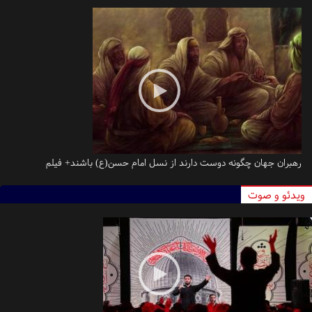
رهبران جهان چگونه دوست‌ دارند از نسل امام حسن(ع) باشند+ فیلم
یدئو و صوت