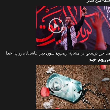
+متن شعر
حی نریمانی در مشایه اربعین؛ سوی دیار عاشقان، رو به خدا
رویم+فیلم