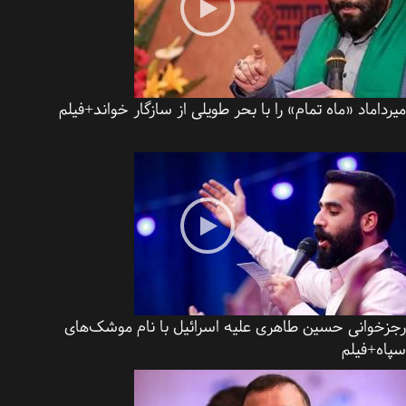
داماد «ماه تمام» را با بحر طویلی از سازگار خواند+فیلم
زخوانی حسین طاهری علیه اسرائیل با نام موشک‌های
اه+فیلم