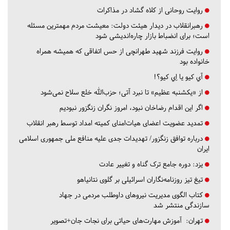
روایت روحانی از کلاه گشاد در مذاکرات
رهبرانقلاب در دیدار هیئت دولت: معیشت مردم مهمترین مسئله
است؛ برای انضباط بازار چاره‌اندیشی شود
روایت فرزند شهید طهرانچی از حس اتفاقی که همیشه همراه
خانواده بود
آي كيو يا اِي كيو؟!
از «یکشنبه عظیم» تا نبرد آتی؛ حزب‌الله خلع سلاح نمی‌شود
اگر این اقدام رضاخان نبود، امروز نگران زنگزور نبودیم
تمدید عضویت اعضای هیات‌امنای کمیته امداد توسط رهبر انقلاب
درباره توافق زنگزور/ تهدیدات جدی علیه منافع ملی جمهوری اسلامی
ایران
یزد:
دوره جامع ترک گناه و تغییر عادت
تیغ تیز روزنامه‌نگاران اسرائیلی بر گلوی نتانیاهو
کتاب الگوی مدیریت نیروهای داوطلب مردمی در جهاد
سازندگی منتشر شد
تهران:
آموزش مهارت‌های حیاتی برای نجات جان+تصویر