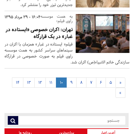
جدیدترین تیزر خود را منتشر کرد.
به همت موسسه
16:04 - 29 مرداد 1395
راوی فیلم؛
تهران:
اکران خصوصی «ایستاده در
غبار» در یک قرارگاه
فیلم« ایستاده در غبار» همزمان با اکران در
سینماهای سراسر کشور به همت موسسه
راوی فیلم به صورت خصوصی در قرارگاه
سازندگی خاتم الانبیاء(ص) اکران شد.
14
13
12
11
10
9
8
7
6
5
«
»
آخرین اخبار
پربازدیدترین
روزنامه ها