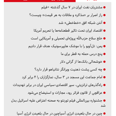
مشتریان نفت ایران در ۷ سال گذشته +فیلم
راز اصرار بر «مذاکره و ملاقات به هر قیمت» چیست؟
آنتن شبکه افق «خط‌خطی» شد
اقتصاد ایران تحت تاثیر قطعنامه‌ها یا تحریم‌ آمریکا
خلع سلاح حزب‌الله پروژه‌ای تحمیلی و آمریکایی است
یمن: تل‌آویو را با موشک هایپرسونیک هدف قرار دادیم
پنج درس‌ حمله به قطر برای ما
خوشحالی بانک‌ها از گرانی دلار
چه کسی پشت ذهنیت ویرانگر نتانیاهو قرار دارد؟
امام جماعت این مسجد در ۳ سال، نمازگزاران را ۴ برابر کرد
راه‌گذرهای ترانزیتی، سپر اقتصادی-سیاسی ایران در برابر تهدیدات
عراقچی از قانون فراتر رود، مجازات و استیضاح می‌شود
جشنواره بین‌المللی فیلم تورنتو به صحنه اعتراض علیه اسرائیل بدل
شد
چین در حال بلعیدن انرژی آسیاچین در حال بلعیدن انرژی آسیا