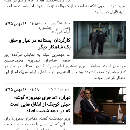
این فاصله‌گذاری هم در فرم و هم در قصه
وجود دارد او بدون آنکه به ابعاد تراژیک واقعه نزدیک شود، احساسات مخاطب
را به قلیان درمی‌آورد.
حاشیه‌نگاری حلقه
11:18 - 16 بهمن 1395
وصل از جشنواره
فیلم فجر/ 5
کارگردان ایستاده در غبار و خلق
یک شاهکار دیگر
اما مهمترین فیلم به نمایش درآمده روز
جمعه «ماجرای نیمروز» محمدحسین
مهدویان است. مخاطبین برای تماشای فیلم دوم کارگردان ایستاده در غبار در
کاخ جشنواره صف کشیده بودند و البته پس از تماشای فیلم هیچ‌کدام از این
انتظار ناراضی نبودند.
وزیر بهداشت:
01:49 - 16 بهمن 1395
تهران:
«ماجرای نیمروز» گوشه
خیلی کوچک از اتفاق هایی است
که در دهه شصت افتاد
وزیر بهداشت گفت: «ماجرای نیمروز» برای
کسانی که آن دوران را ندیدند بسیار خوب
است و من دیدن ان را توصیه می کنم.