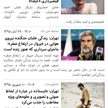
فیلمبرداری «گیلدا»
هادى حجازى‌فر بازیگر نقش احمد
متوسلیان، مقابل دوربین «گیلدا»،
جدیدترین ساخته مشترک کیوان
علیمحمدى و امید بنکدار رفت.
نشاط خبر داد:
19:10 - 28 آبان 1395
تهران:
زندگی خلبان جنگنده نیروی
هوایی در «پرواز در ارتفاع صفر»/
ماجرای سرداری که هنوز زنده است
تهیه کننده سریال «پرواز در ارتفاع صفر»
گفت: قصه ما درباره زندگی خلبان جنگنده
نیروی هوایی در دوران جنگ و سرداری
است که در حال حاضر نیز زنده است و ما بدون اشاره به نام او نگاهی به
زندگی‌اش خواهیم داشت.
خداپرست:
11:07 - 10 شهریور 1395
تهران:
«ایستاده در غبار» از لحاظ
صوتی و تصویری و جلوه‌های ویژه
مخاطب را جذب می‌کرد