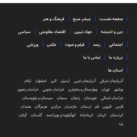
صفحه نخست
مبشر صبح
فرهنگ و هنر
دین و اندیشه
جهاد تبیین
اقتصاد مقاومتی
سیاسی
اجتماعی
رصد
فیلم و صوت
عکس
ورزشی
درباره ما
تماس با ما
استان ها
آذربایجان شرقی
آذربایجان غربی
اردبیل
البرز
اصفهان
ایلام
بوشهر
تهران
چهارمحال و بختیاری
خراسان جنوبی
خراسان رضوی
خراسان شمالی
خوزستان
زنجان
سمنان
سیستان و بلوچستان
فارس
قزوین
قم
لرستان
مازندران
مرکزی
هرمزگان
همدان
کردستان
کرمان
کرمانشاه
کهگیلویه و بویراحمد
گلستان
گیلان
یزد