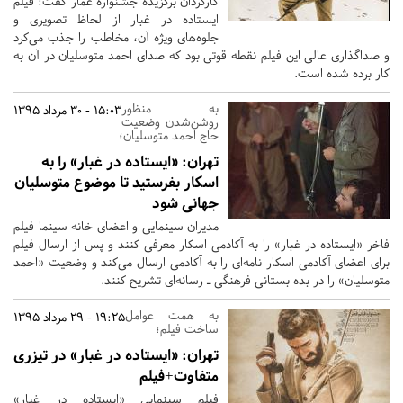
کارگردان برگزیده جشنواره عمار گفت: فیلم
ایستاده در غبار از لحاظ تصویری و
جلوه‌های ویژه آن، مخاطب را جذب می‌کرد
و صداگذاری عالی این فیلم نقطه قوتی بود که صدای احمد متوسلیان در آن به
کار برده شده است.
به منظور
15:03 - 30 مرداد 1395
روشن‌شدن وضعیت
حاج احمد متوسلیان؛
تهران:
«ایستاده در غبار» را به
اسکار بفرستید تا موضوع متوسلیان
جهانی شود
مدیران سینمایی و اعضای خانه سینما فیلم
فاخر «ایستاده در غبار» را به آکادمی اسکار معرفی کنند و پس از ارسال فیلم
برای اعضای آکادمی اسکار نامه‌ای را به آکادمی ارسال می‌کند و وضعیت «احمد
متوسلیان» را در بده بستانی فرهنگی ـ رسانه‌ای تشریح کنند.
به همت عوامل
19:25 - 29 مرداد 1395
ساخت فیلم؛
تهران:
«ایستاده در غبار» در تیزری
متفاوت+فیلم
فیلم سینمایی «ایستاده در غبار»