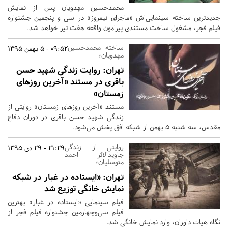
محمدحسین مهدویان پس از نمایش
جدیدترین ساخته‌ سینمایی‌اش «ماجرای نیمروز» در سی و پنجمین جشنواره
فیلم فجر، مشغول ساخت مستندی پیرامون واقعه‌ هفت تیر خواهد شد.
ساخته محمدحسین
09:52 - 5 بهمن 1395
مهدویان؛
تهران:
روایت زندگی شهید حسن
باقری در مستند «آخرین روزهای
زمستان»
مستند «آخرین روزهای زمستان» روایتی از
زندگی شهید حسن باقری در دوران دفاع
مقدس، سه شنبه 5 بهمن از شبکه افق پخش می‌شود.
روایتی از زندگی
21:29 - 29 دی 1395
جاویدالاثر احمد
متوسلیان؛
تهران:
«ایستاده در غبار در شبکه
نمایش خانگی توزیع شد
فیلم سینمایی «ایستاده در غبار» بهترین
فیلم سی‌­و­چهارمین جشنواره فیلم فجر از
نگاه هیات داوران، وارد نمایش خانگی شد.