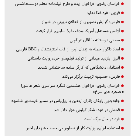
خراسان رضوی:
فراخوان ایده و طرح فیلم‌نامه معلم دوست‌داشتنی
قزوین:
غزه غذا ندارد
فارس:
گزارش تصویری از فعالان تربیتی در شیراز
آژانس هسته‌ای آمریکا هدف نفوذ سایبری قرار گرفت
سخنی دوستانه با آقای عراقچی
ابعاد ناگوار حمله به زندان اوین از قاب اینترنشنال و BBC فارسی
البرز:
بازدید میدانی از تولید فیلم‌های خرده‌روایت داستانی
استادان دانشگاهی که کارگر ساده ساختمانی شدند
فارس:
حسینیه تربیت برگزار می‌کند
خراسان رضوی:
فراخوان هشتمین کنگره سراسری شعر عاشورا
«حنجره های سرخ»
جابه‌جایی رایگان زائران اربعین با ریل‌باس در مسیر خرمشهر-شلمچه
قحطی در غزه؛ شکر کیلویی هزار دلار شد
غزه در حال مرگ است
استفاده ابزاری وزارت کار از تصاویر بی حجاب شهدای اخیر