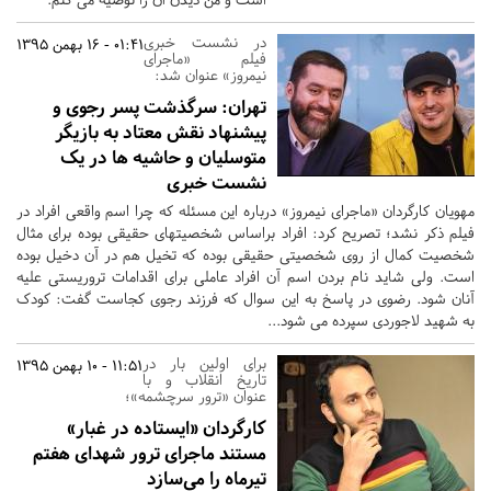
در نشست خبری
01:41 - 16 بهمن 1395
فیلم «ماجرای
نیمروز» عنوان شد:
تهران:
سرگذشت پسر رجوی و
پیشنهاد نقش معتاد به بازیگر
متوسلیان و حاشیه ها در یک
نشست خبری
مهویان کارگردان «ماجرای نیمروز» درباره این مسئله که چرا اسم واقعی افراد در
فیلم ذکر نشد؛ تصریح کرد: افراد براساس شخصیتهای حقیقی بوده برای مثال
شخصیت کمال از روی شخصیتی حقیقی بوده که تخیل هم در آن دخیل بوده
است. ولی شاید نام بردن اسم آن افراد عاملی برای اقدامات تروریستی علیه
آنان شود. رضوی در پاسخ به این سوال که فرزند رجوی کجاست گفت: کودک
به شهید لاجوردی سپرده می شود...
برای اولین بار در
11:51 - 10 بهمن 1395
تاریخ انقلاب و با
عنوان «ترور سرچشمه»؛
کارگردان «ایستاده در غبار»
مستند ماجرای ترور شهدای هفتم
تیرماه را می‌سازد