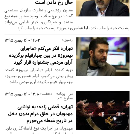
حال رخ دادن است
معاون ارزشیابی و نظارت سازمان سینمایی
گفت: در برج میلاد با وجود حضور همه نوع
منتقد و خبرنگاری، کمتر فیلمی می‌تواند
رضایت همه را جلب کند، اما «ماجرای نیمروز» رضایت همه را جلب کرد.
رضوی:‌
14:03 - 16 بهمن 1395
تهران:
فکر می‌کنم «ماجرای
نیمروز» در بین چهارفیلم برگزیده
آرای مردمی جشنواره قرار گیرد
تهیه کننده فیلم «ماجرای نیمروز» گفت:
پیش بینی می‌کنیم، فیلم «ماجرای نیمروز»
جزء چهار فیلم برگزیده آرای مردمی باشد.
در برنامه «هفت»
13:10 - 16 بهمن 1395
مطرح شد:
تهران:
قطبی زاده: به توانایی
مهدویان در خلق درام بدون دخل
در تاریخ غبطه می‌خورم
مهدویان در اجرا یک نوع فاصله‌گذاری دارد.