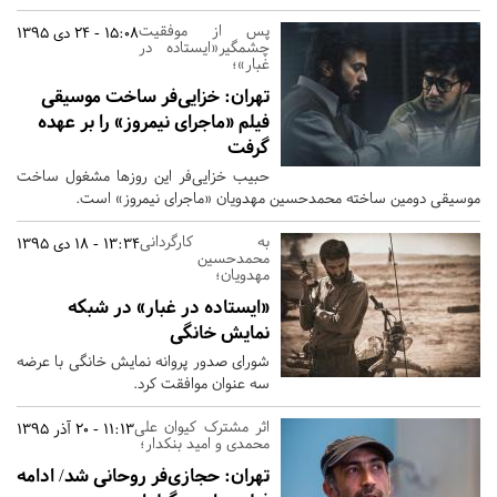
پس از موفقیت
15:08 - 24 دی 1395
چشمگیر«ایستاده در
غبار»؛
تهران:
خزایی‌فر ساخت موسیقی
فیلم «ماجرای نیمروز» را بر عهده
گرفت
حبیب خزایی‌فر این روزها مشغول ساخت
موسیقی دومین ساخته محمدحسین مهدویان «ماجرای نیمروز» است.
به کارگردانی
13:34 - 18 دی 1395
محمدحسین
مهدویان؛
«ایستاده در غبار» در شبکه
نمایش خانگی
شورای صدور پروانه نمایش خانگی با عرضه
سه عنوان موافقت کرد.
اثر مشترک کیوان علی
11:13 - 20 آذر 1395
محمدى و امید بنکدار؛
تهران:
حجازی‌فر روحانی شد/ ادامه