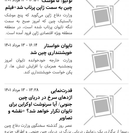
توکیو: ۵ موشک
چین به سمت ژاپن پرتاب شد+فیلم
وزارت دفاع ژاپن می‌گوید که پنج موشک
بالستیک چین که امروز صبح به سمت
تنگه تایوان پرتاب شده است، در منطقه
منطقه ویژه اقتصادی ژاپن فرود آمده است.
تایوان خواستار
16:14 - 13 مرداد 1401
خویشتنداری چین شد
وزارت خارجه خودخوانده تایوان امروز
پنجشنبه همزمان با افزایش تنش ها، از
پکن خواست خویشتنداری کند.
قدرت‌نمایی
13:28 - 13 مرداد 1401
اژدهای سرخ در دریای چین
جنوبی/ آیا سرنوشت اوکراین برای
تایوان تکرار خواهد شد؟ +نقشه و
تصاویر
عصر روز گذشته سخنگوی وزارت دفاع چین
رسما از برگزاری یک رزمایش دریایی بزرگ در دریای چین جنوبی و اطراف جزیره