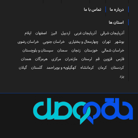
درباره ما
تماس با ما
استان ها
آذربایجان شرقی
آذربایجان غربی
اردبیل
البرز
اصفهان
ایلام
بوشهر
تهران
چهارمحال و بختیاری
خراسان جنوبی
خراسان رضوی
خراسان شمالی
خوزستان
زنجان
سمنان
سیستان و بلوچستان
فارس
قزوین
قم
لرستان
مازندران
مرکزی
هرمزگان
همدان
کردستان
کرمان
کرمانشاه
کهگیلویه و بویراحمد
گلستان
گیلان
یزد