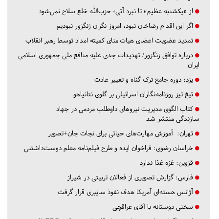
از «یکشنبه عظیم» تا نبرد آتی؛ حزب‌الله خلع سلاح نمی‌شود
اگر این اقدام رضاخان نبود، امروز نگران زنگزور نبودیم
تمدید عضویت اعضای هیات‌امنای کمیته امداد توسط رهبر انقلاب
درباره توافق زنگزور/ تهدیدات جدی علیه منافع ملی جمهوری اسلامی
ایران
یزد:
دوره جامع ترک گناه و تغییر عادت
تیغ تیز روزنامه‌نگاران اسرائیلی بر گلوی نتانیاهو
کتاب الگوی مدیریت نیروهای داوطلب مردمی در جهاد
سازندگی منتشر شد
تهران:
آموزش مهارت‌های حیاتی برای نجات جان+تصویر
خراسان رضوی:
فراخوان ایده و طرح فیلم‌نامه معلم دوست‌داشتنی
قزوین:
غزه غذا ندارد
فارس:
گزارش تصویری از فعالان تربیتی در شیراز
آژانس هسته‌ای آمریکا هدف نفوذ سایبری قرار گرفت
سخنی دوستانه با آقای عراقچی