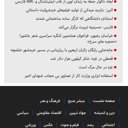
ابعاد ناگوار حمله به زندان اوین از قاب اینترنشنال و BBC فارسی
البرز:
بازدید میدانی از تولید فیلم‌های خرده‌روایت داستانی
استادان دانشگاهی که کارگر ساده ساختمانی شدند
فارس:
حسینیه تربیت برگزار می‌کند
خراسان رضوی:
فراخوان هشتمین کنگره سراسری شعر عاشورا
«حنجره های سرخ»
جابه‌جایی رایگان زائران اربعین با ریل‌باس در مسیر خرمشهر-شلمچه
قحطی در غزه؛ شکر کیلویی هزار دلار شد
غزه در حال مرگ است
استفاده ابزاری وزارت کار از تصاویر بی حجاب شهدای اخیر
صفحه نخست
مبشر صبح
فرهنگ و هنر
دین و اندیشه
جهاد تبیین
اقتصاد مقاومتی
سیاسی
اجتماعی
رصد
فیلم و صوت
عکس
ورزشی