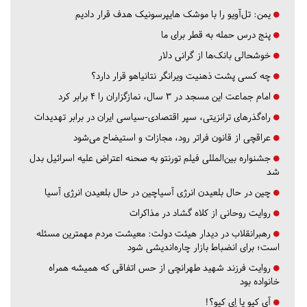
یمن: تل‌آویو را با موشک هایپرسونیک هدف قرار دادیم
پنج درس‌ حمله به قطر برای ما
خوشحالی بانک‌ها از گرانی دلار
چه کسی پشت ذهنیت ویرانگر نتانیاهو قرار دارد؟
امام جماعت این مسجد در ۳ سال، نمازگزاران را ۴ برابر کرد
راه‌گذرهای ترانزیتی، سپر اقتصادی-سیاسی ایران در برابر تهدیدات
عراقچی از قانون فراتر رود، مجازات و استیضاح می‌شود
جشنواره بین‌المللی فیلم تورنتو به صحنه اعتراض علیه اسرائیل بدل
شد
چین در حال بلعیدن انرژی آسیاچین در حال بلعیدن انرژی آسیا
روایت روحانی از کلاه گشاد در مذاکرات
رهبرانقلاب در دیدار هیئت دولت: معیشت مردم مهمترین مسئله
است؛ برای انضباط بازار چاره‌اندیشی شود
روایت فرزند شهید طهرانچی از حس اتفاقی که همیشه همراه
خانواده بود
آي كيو يا اِي كيو؟!