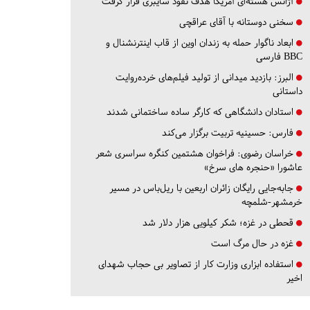
آژانس هسته‌ای آمریکا هدف نفوذ سایبری قرار گرفت
سخنی دوستانه با آقای عراقچی
ابعاد ناگوار حمله به زندان اوین از قاب اینترنشنال و
BBC فارسی
البرز:
بازدید میدانی از تولید فیلم‌های خرده‌روایت
داستانی
استادان دانشگاهی که کارگر ساده ساختمانی شدند
فارس:
حسینیه تربیت برگزار می‌کند
خراسان رضوی:
فراخوان هشتمین کنگره سراسری شعر
عاشورا «حنجره های سرخ»
جابه‌جایی رایگان زائران اربعین با ریل‌باس در مسیر
خرمشهر-شلمچه
قحطی در غزه؛ شکر کیلویی هزار دلار شد
غزه در حال مرگ است
استفاده ابزاری وزارت کار از تصاویر بی حجاب شهدای
اخیر