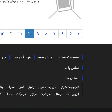
را برای مقابله با یورش رژیم 
13
12
11
10
9
8
7
6
5
«
صفحه نخست
مبشر صبح
فرهنگ و هنر
دین 
تماس با ما
استان ها
آذربایجان شرقی
آذربایجان غربی
اردبیل
البرز
اصفهان
ایلا
قزوین
قم
لرستان
مازندران
مرکزی
هرمزگان
همدان
کر