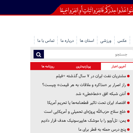
عکس
ورزشی
استان ها
درباره ما
تماس با ما
آخرین اخبار
پربازدیدترین
روزنامه ها
مشتریان نفت ایران در ۷ سال گذشته +فیلم
راز اصرار بر «مذاکره و ملاقات به هر قیمت» چیست؟
آنتن شبکه افق «خط‌خطی» شد
اقتصاد ایران تحت تاثیر قطعنامه‌ها یا تحریم‌ آمریکا
خلع سلاح حزب‌الله پروژه‌ای تحمیلی و آمریکایی است
یمن: تل‌آویو را با موشک هایپرسونیک هدف قرار دادیم
پنج درس‌ حمله به قطر برای ما