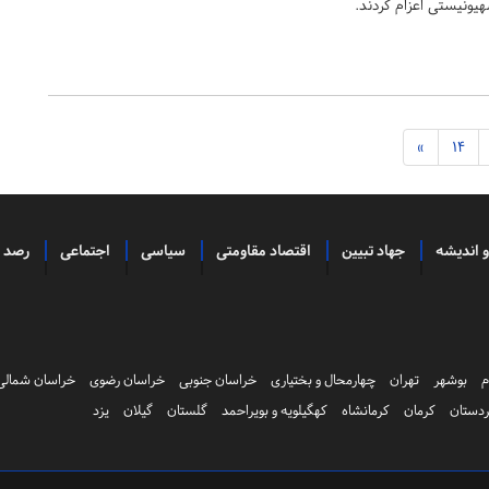
صهیونیستی اعزام کردند.
»
14
و اندیشه
جهاد تبیین
اقتصاد مقاومتی
سیاسی
اجتماعی
رصد
م
بوشهر
تهران
چهارمحال و بختیاری
خراسان جنوبی
خراسان رضوی
خراسان شمالی
دستان
کرمان
کرمانشاه
کهگیلویه و بویراحمد
گلستان
گیلان
یزد