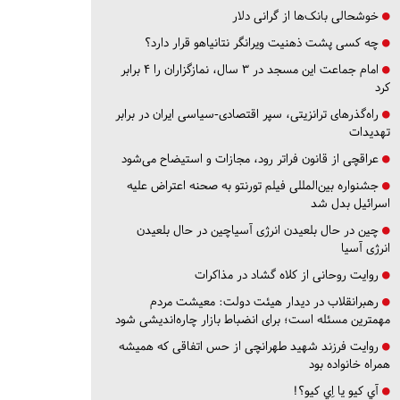
خوشحالی بانک‌ها از گرانی دلار
چه کسی پشت ذهنیت ویرانگر نتانیاهو قرار دارد؟
امام جماعت این مسجد در ۳ سال، نمازگزاران را ۴ برابر
کرد
راه‌گذرهای ترانزیتی، سپر اقتصادی-سیاسی ایران در برابر
تهدیدات
عراقچی از قانون فراتر رود، مجازات و استیضاح می‌شود
جشنواره بین‌المللی فیلم تورنتو به صحنه اعتراض علیه
اسرائیل بدل شد
چین در حال بلعیدن انرژی آسیاچین در حال بلعیدن
انرژی آسیا
روایت روحانی از کلاه گشاد در مذاکرات
رهبرانقلاب در دیدار هیئت دولت: معیشت مردم
مهمترین مسئله است؛ برای انضباط بازار چاره‌اندیشی شود
روایت فرزند شهید طهرانچی از حس اتفاقی که همیشه
همراه خانواده بود
آي كيو يا اِي كيو؟!