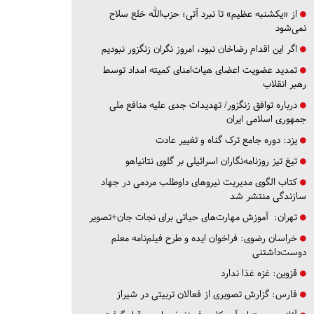
از «یکشنبه عظیم» تا نبرد آتی؛ حزب‌الله خلع سلاح
نمی‌شود
اگر این اقدام رضاخان نبود، امروز نگران زنگزور نبودیم
تمدید عضویت اعضای هیات‌امنای کمیته امداد توسط
رهبر انقلاب
درباره توافق زنگزور/ تهدیدات جدی علیه منافع ملی
جمهوری اسلامی ایران
یزد:
دوره جامع ترک گناه و تغییر عادت
تیغ تیز روزنامه‌نگاران اسرائیلی بر گلوی نتانیاهو
کتاب الگوی مدیریت نیروهای داوطلب مردمی در جهاد
سازندگی منتشر شد
تهران:
آموزش مهارت‌های حیاتی برای نجات جان+تصویر
خراسان رضوی:
فراخوان ایده و طرح فیلم‌نامه معلم
دوست‌داشتنی
قزوین:
غزه غذا ندارد
فارس:
گزارش تصویری از فعالان تربیتی در شیراز