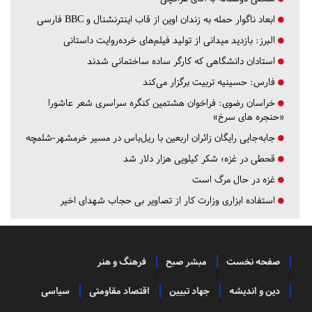
ابعاد ناگوار حمله به زندان اوین از قاب اینترنشنال و BBC فارسی
البرز:
بازدید میدانی از تولید فیلم‌های خرده‌روایت داستانی
استادان دانشگاهی که کارگر ساده ساختمانی شدند
فارس:
حسینیه تربیت برگزار می‌کند
خراسان رضوی:
فراخوان هشتمین کنگره سراسری شعر عاشورا
«حنجره های سرخ»
جابه‌جایی رایگان زائران اربعین با ریل‌باس در مسیر خرمشهر-شلمچه
قحطی در غزه؛ شکر کیلویی هزار دلار شد
غزه در حال مرگ است
استفاده ابزاری وزارت کار از تصاویر بی حجاب شهدای اخیر
صفحه نخست
مبشر صبح
فرهنگ و هنر
دین و اندیشه
جهاد تبیین
اقتصاد مقاومتی
سیاسی