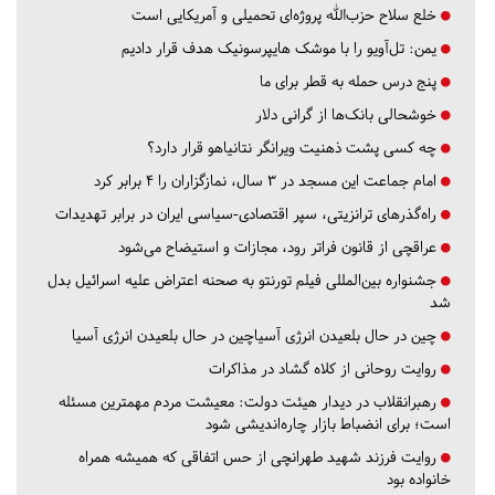
خلع سلاح حزب‌الله پروژه‌ای تحمیلی و آمریکایی است
یمن: تل‌آویو را با موشک هایپرسونیک هدف قرار دادیم
پنج درس‌ حمله به قطر برای ما
خوشحالی بانک‌ها از گرانی دلار
چه کسی پشت ذهنیت ویرانگر نتانیاهو قرار دارد؟
امام جماعت این مسجد در ۳ سال، نمازگزاران را ۴ برابر کرد
راه‌گذرهای ترانزیتی، سپر اقتصادی-سیاسی ایران در برابر تهدیدات
عراقچی از قانون فراتر رود، مجازات و استیضاح می‌شود
جشنواره بین‌المللی فیلم تورنتو به صحنه اعتراض علیه اسرائیل بدل
شد
چین در حال بلعیدن انرژی آسیاچین در حال بلعیدن انرژی آسیا
روایت روحانی از کلاه گشاد در مذاکرات
رهبرانقلاب در دیدار هیئت دولت: معیشت مردم مهمترین مسئله
است؛ برای انضباط بازار چاره‌اندیشی شود
روایت فرزند شهید طهرانچی از حس اتفاقی که همیشه همراه
خانواده بود