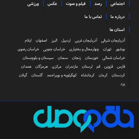
اجتماعی
رصد
فیلم و صوت
عکس
ورزشی
درباره ما
تماس با ما
استان ها
آذربایجان شرقی
آذربایجان غربی
اردبیل
البرز
اصفهان
ایلام
بوشهر
تهران
چهارمحال و بختیاری
خراسان جنوبی
خراسان رضوی
خراسان شمالی
خوزستان
زنجان
سمنان
سیستان و بلوچستان
فارس
قزوین
قم
لرستان
مازندران
مرکزی
هرمزگان
همدان
کردستان
کرمان
کرمانشاه
کهگیلویه و بویراحمد
گلستان
گیلان
یزد