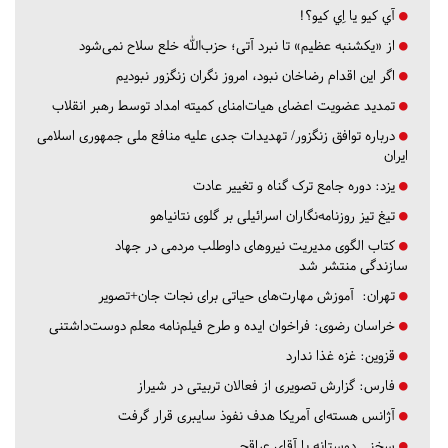
آي كيو يا اِي كيو؟!
از «یکشنبه عظیم» تا نبرد آتی؛ حزب‌الله خلع سلاح نمی‌شود
اگر این اقدام رضاخان نبود، امروز نگران زنگزور نبودیم
تمدید عضویت اعضای هیات‌امنای کمیته امداد توسط رهبر انقلاب
درباره توافق زنگزور/ تهدیدات جدی علیه منافع ملی جمهوری اسلامی
ایران
یزد:
دوره جامع ترک گناه و تغییر عادت
تیغ تیز روزنامه‌نگاران اسرائیلی بر گلوی نتانیاهو
کتاب الگوی مدیریت نیروهای داوطلب مردمی در جهاد
سازندگی منتشر شد
تهران:
آموزش مهارت‌های حیاتی برای نجات جان+تصویر
خراسان رضوی:
فراخوان ایده و طرح فیلم‌نامه معلم دوست‌داشتنی
قزوین:
غزه غذا ندارد
فارس:
گزارش تصویری از فعالان تربیتی در شیراز
آژانس هسته‌ای آمریکا هدف نفوذ سایبری قرار گرفت
سخنی دوستانه با آقای عراقچی