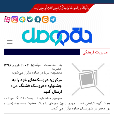
Toggle
igation
مدیریت فرهنگی
به مناسبت میلاد
11:15 - 21 خرداد 1398
حضرت
معصومه(س) در ساوه برگزار می‌شود؛
مرکزی:
عروسک‌های خود را به
جشنواره «عروسک قشنگ من»
ارسال کنید
سومین جشنواره «عروسک قشنگ من» به
همت گروه تبلیغی انصارالمهدی (عج) همزمان با میلاد حضرت معصومه (س) و
روز دختر در شهرستان ساوه برگزار می گردد.