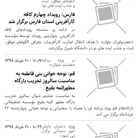
الگوهای موفق، ثبت
و جذب ایده های نو؛
فارس:
رویداد چهارم کافه
کارآفرینی استان فارس برگزار شد
در ادامه ی سلسله رویدادهای کافه
کارآفرینی چهارمین رویداد توسط مؤسسه
«عصرنواوران جوان» با هدف انتقال تجارب کارآفرینان، معرفی الگوهای موفق،
ثبت و جذب ایده های نو در دانشگاه شیراز برگزارشد.
در ویژه برنامه
11:09 - 20 خرداد 1398
«هشتم شوال»؛
قم:
نوحه خوانی بنی فاطمه به
مناسبت سالروز تخریب بارگاه
مطهرائمه بقیع
به مناسبت هشتم شوال سالروز تخریب
بارگاه مطهر ائمه بقیع مؤسسه تحقیقاتی
دارالاعلام قم ویژه برنامه ای را همراه با سخنرانی و نوحه خوانی چهارشنبه ٢٢
خردادماه برگزار می کند.
ویژه دختران دانش
10:44 - 20 خرداد 1398
آموز سمنانی برگزار
می شود؛