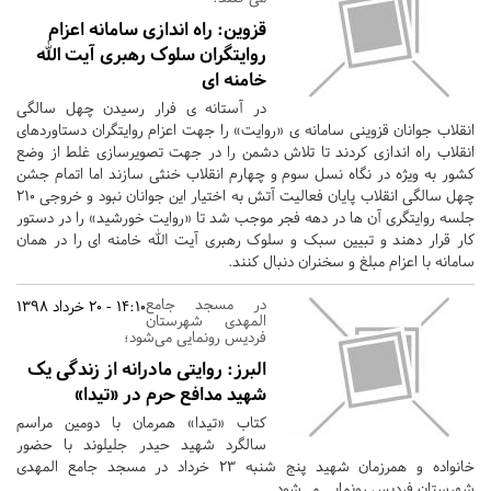
قزوین:
راه اندازی سامانه اعزام
روایتگران سلوک رهبری آیت الله
خامنه ای
در آستانه ی فرار رسیدن چهل سالگی
انقلاب جوانان قزوینی سامانه ی «روایت» را جهت اعزام روایتگران دستاوردهای
انقلاب راه اندازی کردند تا تلاش دشمن را در جهت تصویرسازی غلط از وضع
کشور به ویژه در نگاه نسل سوم و چهارم انقلاب خنثی سازند اما اتمام جشن
چهل سالگی انقلاب پایان فعالیت آتش به اختیار این جوانان نبود و خروجی 210
جلسه روایتگری آن ها در دهه فجر موجب شد تا «روایت خورشید» را در دستور
کار قرار دهند و تبیین سبک و سلوک رهبری آیت الله خامنه ای را در همان
سامانه با اعزام مبلغ و سخنران دنبال کنند.
در مسجد جامع
14:10 - 20 خرداد 1398
المهدی شهرستان
فردیس رونمایی می‌شود؛
البرز:
روایتی مادرانه از زندگی یک
شهید مدافع حرم در «تیدا»
کتاب «تیدا» همرمان با دومین مراسم
سالگرد شهید حیدر جلیلوند با حضور
خانواده و همرزمان شهید پنج شنبه ۲۳ خرداد در مسجد جامع المهدی
شهرستان فردیس رونمایی می‌شود.