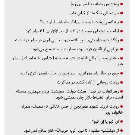
پنج درس‌ حمله به قطر برای ما
خوشحالی بانک‌ها از گرانی دلار
چه کسی پشت ذهنیت ویرانگر نتانیاهو قرار دارد؟
امام جماعت این مسجد در ۳ سال، نمازگزاران را ۴ برابر کرد
راه‌گذرهای ترانزیتی، سپر اقتصادی-سیاسی ایران در برابر تهدیدات
عراقچی از قانون فراتر رود، مجازات و استیضاح می‌شود
جشنواره بین‌المللی فیلم تورنتو به صحنه اعتراض علیه اسرائیل بدل
شد
چین در حال بلعیدن انرژی آسیاچین در حال بلعیدن انرژی آسیا
روایت روحانی از کلاه گشاد در مذاکرات
رهبرانقلاب در دیدار هیئت دولت: معیشت مردم مهمترین مسئله
است؛ برای انضباط بازار چاره‌اندیشی شود
روایت فرزند شهید طهرانچی از حس اتفاقی که همیشه همراه
خانواده بود
آي كيو يا اِي كيو؟!
از «یکشنبه عظیم» تا نبرد آتی؛ حزب‌الله خلع سلاح نمی‌شود