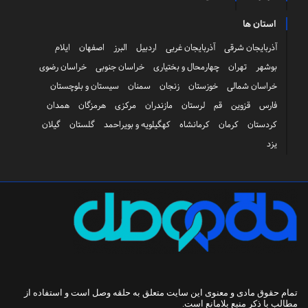
استان ها
آذربایجان شرقی
آذربایجان غربی
اردبیل
البرز
اصفهان
ایلام
بوشهر
تهران
چهارمحال و بختیاری
خراسان جنوبی
خراسان رضوی
خراسان شمالی
خوزستان
زنجان
سمنان
سیستان و بلوچستان
فارس
قزوین
قم
لرستان
مازندران
مرکزی
هرمزگان
همدان
کردستان
کرمان
کرمانشاه
کهگیلویه و بویراحمد
گلستان
گیلان
یزد
تمام حقوق مادی و معنوی این سایت متعلق به
حلقه وصل
است و استفاده از
مطالب با ذکر منبع بلامانع است.