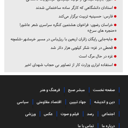
استادان دانشگاهی که کارگر ساده ساختمانی شدند
فارس:
حسینیه تربیت برگزار می‌کند
خراسان رضوی:
فراخوان هشتمین کنگره سراسری شعر عاشورا
«حنجره های سرخ»
جابه‌جایی رایگان زائران اربعین با ریل‌باس در مسیر خرمشهر-شلمچه
قحطی در غزه؛ شکر کیلویی هزار دلار شد
غزه در حال مرگ است
استفاده ابزاری وزارت کار از تصاویر بی حجاب شهدای اخیر
صفحه نخست
مبشر صبح
فرهنگ و هنر
دین و اندیشه
جهاد تبیین
اقتصاد مقاومتی
سیاسی
اجتماعی
رصد
فیلم و صوت
عکس
ورزشی
درباره ما
تماس با ما