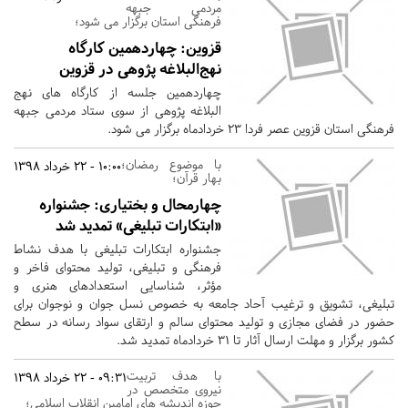
مردمی جبهه
فرهنگی استان برگزار می شود؛
قزوین:
چهاردهمین کارگاه‌
نهج‌البلاغه پژوهی در قزوین
چهاردهمین جلسه از کارگاه های نهج
البلاغه پژوهی از سوی ستاد مردمی جبهه
فرهنگی استان قزوین عصر فردا 23 خردادماه برگزار می شود.
با موضوع رمضان؛
10:00 - 22 خرداد 1398
بهار قرآن؛
چهارمحال و بختیاری:
جشنواره
«ابتکارات تبلیغی» تمدید شد
جشنواره ابتکارات تبلیغی با هدف نشاط
فرهنگی و تبلیغی، تولید محتوای فاخر و
مؤثر، شناسایی استعدادهای هنری و
تبلیغی، تشویق و ترغیب آحاد جامعه به خصوص نسل جوان و نوجوان برای
حضور در فضای مجازی و تولید محتوای سالم و ارتقای سواد رسانه در سطح
کشور برگزار و مهلت ارسال آثار تا 31 خردادماه تمدید شد.
با هدف تربیت
09:31 - 22 خرداد 1398
نیروی متخصص در
حوزه اندیشه های امامین انقلاب اسلامی؛