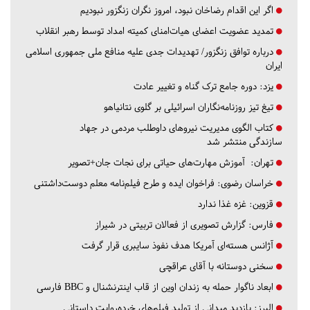
اگر این اقدام رضاخان نبود، امروز نگران زنگزور نبودیم
تمدید عضویت اعضای هیات‌امنای کمیته امداد توسط رهبر انقلاب
درباره توافق زنگزور/ تهدیدات جدی علیه منافع ملی جمهوری اسلامی
ایران
یزد:
دوره جامع ترک گناه و تغییر عادت
تیغ تیز روزنامه‌نگاران اسرائیلی بر گلوی نتانیاهو
کتاب الگوی مدیریت نیروهای داوطلب مردمی در جهاد
سازندگی منتشر شد
تهران:
آموزش مهارت‌های حیاتی برای نجات جان+تصویر
خراسان رضوی:
فراخوان ایده و طرح فیلم‌نامه معلم دوست‌داشتنی
قزوین:
غزه غذا ندارد
فارس:
گزارش تصویری از فعالان تربیتی در شیراز
آژانس هسته‌ای آمریکا هدف نفوذ سایبری قرار گرفت
سخنی دوستانه با آقای عراقچی
ابعاد ناگوار حمله به زندان اوین از قاب اینترنشنال و BBC فارسی
البرز:
بازدید میدانی از تولید فیلم‌های خرده‌روایت داستانی