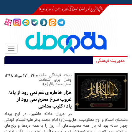
Toggle
igation
مدیریت فرهنگی
بسته فرهنگی حلقه
21:00 - 17 مرداد 1398
وصل برای شهادت
امام محمد باقر(ع)؛
هزار خاطره ی غم نمی رود از یاد/
غروب سرخ محرم نمی رود از
یاد+کلیپ مداحی
در جریان حادثه عاشورا، در اوج بیداد
دشمنان اسلام و اوج مظلومیت اهل‌بیت(ع) امام محمد باقر علیه‌السلام کودکی
چهار ساله بود که بار همه مصیبت‌های آن روز را با همه دردها و رنج‌های
اسارت، بردبارانه در سینه کوچکش تاب آورد و مانْد تا روزی بار سنگین امامت