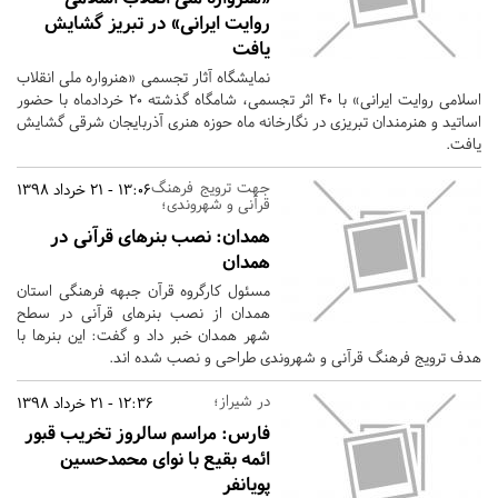
روایت ایرانی» در تبریز گشایش
یافت
نمایشگاه آثار تجسمی «هنرواره ملی انقلاب
اسلامی روایت ایرانی» با 40 اثر تجسمی، شامگاه گذشته 20 خردادماه با حضور
اساتید و هنرمندان تبریزی در نگارخانه ماه حوزه هنری آذربایجان شرقی گشایش
یافت.
جهت ترویج فرهنگ
13:06 - 21 خرداد 1398
قرآنی و شهروندی؛
همدان:
نصب بنرهای قرآنی در
همدان
مسئول کارگروه قرآن جبهه فرهنگی استان
همدان از نصب بنرهای قرآنی در سطح
شهر همدان خبر داد و گفت: این بنرها با
هدف ترویج فرهنگ قرآنی و شهروندی طراحی و نصب شده اند.
در شیراز؛
12:36 - 21 خرداد 1398
فارس:
مراسم سالروز تخریب قبور
ائمه بقیع با نوای محمدحسین
پویانفر