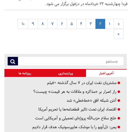
فردا چهارشنبه 22 خردادماه در دزفول برگزار می شود.
10
9
8
7
6
5
4
3
2
1
«
»
آخرین اخبار
پربازدیدترین
روزنامه ها
مشتریان نفت ایران در ۷ سال گذشته +فیلم
راز اصرار بر «مذاکره و ملاقات به هر قیمت» چیست؟
آنتن شبکه افق «خط‌خطی» شد
اقتصاد ایران تحت تاثیر قطعنامه‌ها یا تحریم‌ آمریکا
خلع سلاح حزب‌الله پروژه‌ای تحمیلی و آمریکایی است
یمن: تل‌آویو را با موشک هایپرسونیک هدف قرار دادیم