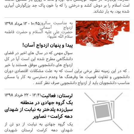
امت اسلام را بر دوش کشد و درختی را که با خون پاک جد بزرگوارش آبیاری
شده بود، به بار نشاند.
به مناسبت سالروز
10:45 - 12 مرداد 1398
ازدواج آسمانی
حضرت علی علیه السلام و حضرت فاطمه
سلام الله علیها؛
پیدا و پنهان ازدواج آسان!
سوال مهمی که در سال های اخیر در فضای
دانشگاهی مطرح شده این است آیا در کل
ازدواج های دانشجویی موفق هستند یا خیر
. که در این زمینه نظر برخی براین است که به علت مشکلات اقتصادی دوران
دانشجویی و تفاوت قومیت ها وفرهنگ ها وعدم دسترسی به کار یا مسکن
مناسب دانشجویان باید از ازدواج دانشجویی صرف نظر کنند .
لرستان:
فعالیت
12:41 - 22 خرداد 1398
یک گروه جهادی در منطقه
سیل‌زده پلدختر به نیابت از شهدای
دهه کرامت+ تصاویر
یک گروه جهادی به نیابت از دو تن از
شهدای دهه کرامت لرستان شهیدان