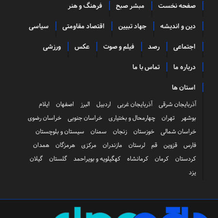
صفحه نخست
مبشر صبح
فرهنگ و هنر
دین و اندیشه
جهاد تبیین
اقتصاد مقاومتی
سیاسی
اجتماعی
رصد
فیلم و صوت
عکس
ورزشی
درباره ما
تماس با ما
استان ها
آذربایجان شرقی
آذربایجان غربی
اردبیل
البرز
اصفهان
ایلام
بوشهر
تهران
چهارمحال و بختیاری
خراسان جنوبی
خراسان رضوی
خراسان شمالی
خوزستان
زنجان
سمنان
سیستان و بلوچستان
فارس
قزوین
قم
لرستان
مازندران
مرکزی
هرمزگان
همدان
کردستان
کرمان
کرمانشاه
کهگیلویه و بویراحمد
گلستان
گیلان
یزد