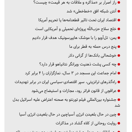
راز اصرار بر «مذاکره و ملاقات به هر قیمت» چیست؟
آنتن شبکه افق «خط‌خطی» شد
اقتصاد ایران تحت تاثیر قطعنامه‌ها یا تحریم‌ آمریکا
خلع سلاح حزب‌الله پروژه‌ای تحمیلی و آمریکایی است
یمن: تل‌آویو را با موشک هایپرسونیک هدف قرار دادیم
پنج درس‌ حمله به قطر برای ما
خوشحالی بانک‌ها از گرانی دلار
چه کسی پشت ذهنیت ویرانگر نتانیاهو قرار دارد؟
امام جماعت این مسجد در ۳ سال، نمازگزاران را ۴ برابر کرد
راه‌گذرهای ترانزیتی، سپر اقتصادی-سیاسی ایران در برابر تهدیدات
عراقچی از قانون فراتر رود، مجازات و استیضاح می‌شود
جشنواره بین‌المللی فیلم تورنتو به صحنه اعتراض علیه اسرائیل بدل
شد
چین در حال بلعیدن انرژی آسیاچین در حال بلعیدن انرژی آسیا
روایت روحانی از کلاه گشاد در مذاکرات
رهبرانقلاب در دیدار هیئت دولت: معیشت مردم مهمترین مسئله