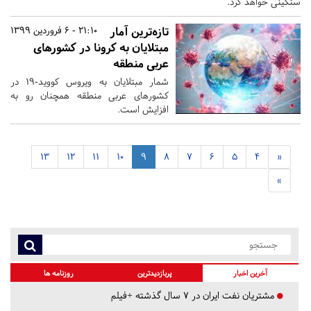
سنگینی خواهد کرد.
تازه‌ترین آمار
21:10 - 6 فروردین 1399
مبتلایان به کرونا در کشورهای
عربی منطقه
شمار مبتلایان به ویروس کووید-۱۹ در
کشورهای عربی منطقه همچنان رو به
افزایش است.
13
12
11
10
9
8
7
6
5
4
«
»
آخرین اخبار
پربازدیدترین
روزنامه ها
مشتریان نفت ایران در ۷ سال گذشته +فیلم