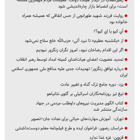
است؛ برای انضباط بازار چاره‌اندیشی شود
روایت فرزند شهید طهرانچی از حس اتفاقی که همیشه همراه
خانواده بود
آي كيو يا اِي كيو؟!
از «یکشنبه عظیم» تا نبرد آتی؛ حزب‌الله خلع سلاح نمی‌شود
اگر این اقدام رضاخان نبود، امروز نگران زنگزور نبودیم
تمدید عضویت اعضای هیات‌امنای کمیته امداد توسط رهبر انقلاب
درباره توافق زنگزور/ تهدیدات جدی علیه منافع ملی جمهوری اسلامی
ایران
یزد:
دوره جامع ترک گناه و تغییر عادت
تیغ تیز روزنامه‌نگاران اسرائیلی بر گلوی نتانیاهو
کتاب الگوی مدیریت نیروهای داوطلب مردمی در جهاد
سازندگی منتشر شد
تهران:
آموزش مهارت‌های حیاتی برای نجات جان+تصویر
خراسان رضوی:
فراخوان ایده و طرح فیلم‌نامه معلم دوست‌داشتنی
قزوین:
غزه غذا ندارد