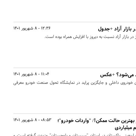
 بازار آزاد +جدول
12:36 - 8 شهریور 1401
در بازار آزاد نسبت به دیروز با افزایش همراه بوده است.
ید می‌شود؟ +عکس
11:04 - 8 شهریور 1401
ن ارزانترین خودروی داخلی و جایگزین پراید در نمایشگاه تحول صنعت خودرو معرفی
ر بهترین حالت ممکن!/ "واردات خودرو"؛
08:53 - 8 شهریور 1401
 میلیاردی
ن اربعینی پاکستان در استان "سیستان و بلوچستان" وزیدن گرفته است و