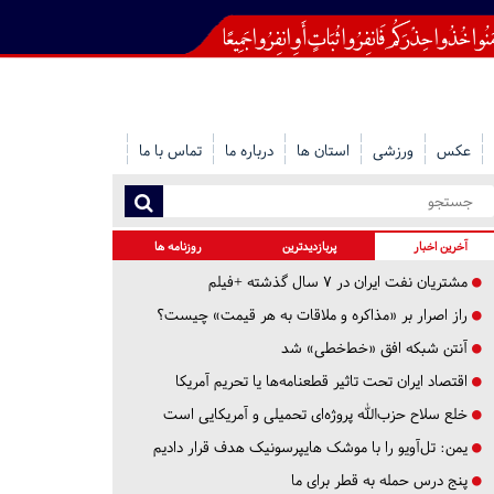
عکس
ورزشی
استان ها
درباره ما
تماس با ما
آخرین اخبار
پربازدیدترین
روزنامه ها
مشتریان نفت ایران در ۷ سال گذشته +فیلم
راز اصرار بر «مذاکره و ملاقات به هر قیمت» چیست؟
آنتن شبکه افق «خط‌خطی» شد
اقتصاد ایران تحت تاثیر قطعنامه‌ها یا تحریم‌ آمریکا
خلع سلاح حزب‌الله پروژه‌ای تحمیلی و آمریکایی است
یمن: تل‌آویو را با موشک هایپرسونیک هدف قرار دادیم
پنج درس‌ حمله به قطر برای ما