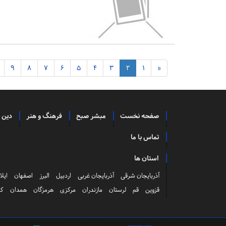
9
8
7
6
5
4
3
2
1
«
صفحه نخست
مبشر صبح
فرهنگ و هنر
دین 
تماس با ما
استان ها
آذربایجان شرقی
آذربایجان غربی
اردبیل
البرز
اصفهان
ایلا
قزوین
قم
لرستان
مازندران
مرکزی
هرمزگان
همدان
کر