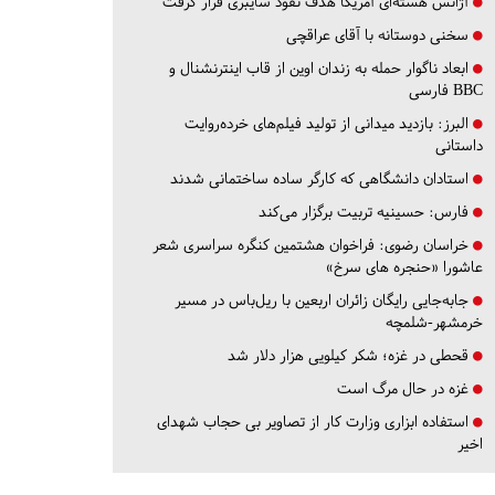
آژانس هسته‌ای آمریکا هدف نفوذ سایبری قرار گرفت
سخنی دوستانه با آقای عراقچی
ابعاد ناگوار حمله به زندان اوین از قاب اینترنشنال و
BBC فارسی
البرز:
بازدید میدانی از تولید فیلم‌های خرده‌روایت
داستانی
استادان دانشگاهی که کارگر ساده ساختمانی شدند
فارس:
حسینیه تربیت برگزار می‌کند
خراسان رضوی:
فراخوان هشتمین کنگره سراسری شعر
عاشورا «حنجره های سرخ»
جابه‌جایی رایگان زائران اربعین با ریل‌باس در مسیر
خرمشهر-شلمچه
قحطی در غزه؛ شکر کیلویی هزار دلار شد
غزه در حال مرگ است
استفاده ابزاری وزارت کار از تصاویر بی حجاب شهدای
اخیر