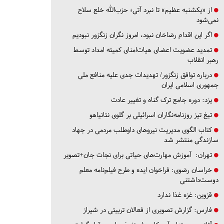
از «یکشنبه عظیم» تا نبرد آتی؛ حزب‌الله خلع سلاح
نمی‌شود
اگر این اقدام رضاخان نبود، امروز نگران زنگزور نبودیم
تمدید عضویت اعضای هیات‌امنای کمیته امداد توسط
رهبر انقلاب
درباره توافق زنگزور/ تهدیدات جدی علیه منافع ملی
جمهوری اسلامی ایران
یزد:
دوره جامع ترک گناه و تغییر عادت
تیغ تیز روزنامه‌نگاران اسرائیلی بر گلوی نتانیاهو
کتاب الگوی مدیریت نیروهای داوطلب مردمی در جهاد
سازندگی منتشر شد
تهران:
آموزش مهارت‌های حیاتی برای نجات جان+تصویر
خراسان رضوی:
فراخوان ایده و طرح فیلم‌نامه معلم
دوست‌داشتنی
قزوین:
غزه غذا ندارد
فارس:
گزارش تصویری از فعالان تربیتی در شیراز