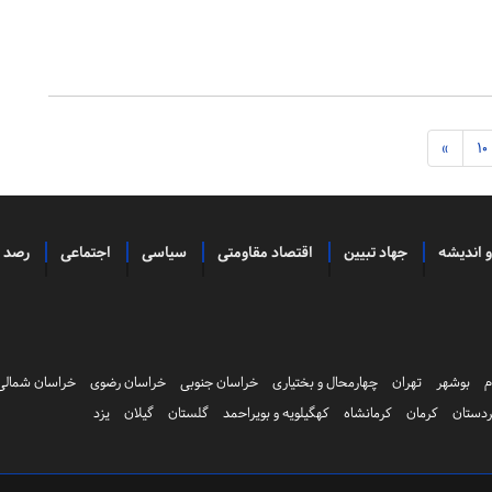
»
10
و اندیشه
جهاد تبیین
اقتصاد مقاومتی
سیاسی
اجتماعی
رصد
م
بوشهر
تهران
چهارمحال و بختیاری
خراسان جنوبی
خراسان رضوی
خراسان شمالی
دستان
کرمان
کرمانشاه
کهگیلویه و بویراحمد
گلستان
گیلان
یزد