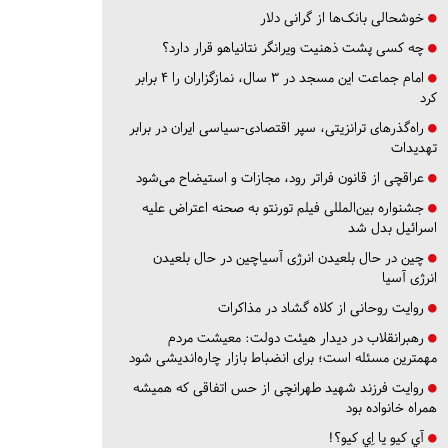
خوشحالی بانک‌ها از گرانی دلار
چه کسی پشت ذهنیت ویرانگر نتانیاهو قرار دارد؟
امام جماعت این مسجد در ۳ سال، نمازگزاران را ۴ برابر
کرد
راه‌گذرهای ترانزیتی، سپر اقتصادی-سیاسی ایران در برابر
تهدیدات
عراقچی از قانون فراتر رود، مجازات و استیضاح می‌شود
جشنواره بین‌المللی فیلم تورنتو به صحنه اعتراض علیه
اسرائیل بدل شد
چین در حال بلعیدن انرژی آسیاچین در حال بلعیدن
انرژی آسیا
روایت روحانی از کلاه گشاد در مذاکرات
رهبرانقلاب در دیدار هیئت دولت: معیشت مردم
مهمترین مسئله است؛ برای انضباط بازار چاره‌اندیشی شود
روایت فرزند شهید طهرانچی از حس اتفاقی که همیشه
همراه خانواده بود
آي كيو يا اِي كيو؟!