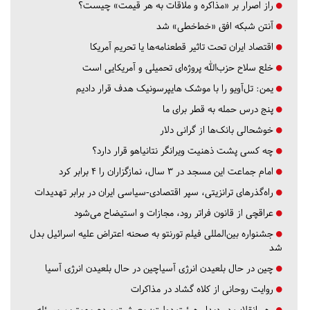
راز اصرار بر «مذاکره و ملاقات به هر قیمت» چیست؟
آنتن شبکه افق «خط‌خطی» شد
اقتصاد ایران تحت تاثیر قطعنامه‌ها یا تحریم‌ آمریکا
خلع سلاح حزب‌الله پروژه‌ای تحمیلی و آمریکایی است
یمن: تل‌آویو را با موشک هایپرسونیک هدف قرار دادیم
پنج درس‌ حمله به قطر برای ما
خوشحالی بانک‌ها از گرانی دلار
چه کسی پشت ذهنیت ویرانگر نتانیاهو قرار دارد؟
امام جماعت این مسجد در ۳ سال، نمازگزاران را ۴ برابر کرد
راه‌گذرهای ترانزیتی، سپر اقتصادی-سیاسی ایران در برابر تهدیدات
عراقچی از قانون فراتر رود، مجازات و استیضاح می‌شود
جشنواره بین‌المللی فیلم تورنتو به صحنه اعتراض علیه اسرائیل بدل
شد
چین در حال بلعیدن انرژی آسیاچین در حال بلعیدن انرژی آسیا
روایت روحانی از کلاه گشاد در مذاکرات
رهبرانقلاب در دیدار هیئت دولت: معیشت مردم مهمترین مسئله