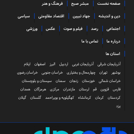
صفحه نخست
مبشر صبح
فرهنگ و هنر
دین و اندیشه
جهاد تبیین
اقتصاد مقاومتی
سیاسی
اجتماعی
رصد
فیلم و صوت
عکس
ورزشی
درباره ما
تماس با ما
استان ها
آذربایجان شرقی
آذربایجان غربی
اردبیل
البرز
اصفهان
ایلام
بوشهر
تهران
چهارمحال و بختیاری
خراسان جنوبی
خراسان رضوی
خراسان شمالی
خوزستان
زنجان
سمنان
سیستان و بلوچستان
فارس
قزوین
قم
لرستان
مازندران
مرکزی
هرمزگان
همدان
کردستان
کرمان
کرمانشاه
کهگیلویه و بویراحمد
گلستان
گیلان
یزد