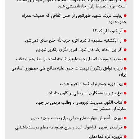
است؛ برای انضباط بازار چاره‌اندیشی شود
روایت فرزند شهید طهرانچی از حس اتفاقی که همیشه همراه
خانواده بود
آي كيو يا اِي كيو؟!
از «یکشنبه عظیم» تا نبرد آتی؛ حزب‌الله خلع سلاح نمی‌شود
اگر این اقدام رضاخان نبود، امروز نگران زنگزور نبودیم
تمدید عضویت اعضای هیات‌امنای کمیته امداد توسط رهبر انقلاب
درباره توافق زنگزور/ تهدیدات جدی علیه منافع ملی جمهوری اسلامی
ایران
یزد:
دوره جامع ترک گناه و تغییر عادت
تیغ تیز روزنامه‌نگاران اسرائیلی بر گلوی نتانیاهو
کتاب الگوی مدیریت نیروهای داوطلب مردمی در جهاد
سازندگی منتشر شد
تهران:
آموزش مهارت‌های حیاتی برای نجات جان+تصویر
خراسان رضوی:
فراخوان ایده و طرح فیلم‌نامه معلم دوست‌داشتنی
قزوین:
غزه غذا ندارد