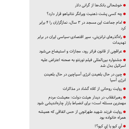
خوشحالی بانک‌ها از گرانی دلار
چه کسی پشت ذهنیت ویرانگر نتانیاهو قرار دارد؟
امام جماعت این مسجد در ۳ سال، نمازگزاران را ۴ برابر
کرد
راه‌گذرهای ترانزیتی، سپر اقتصادی-سیاسی ایران در برابر
تهدیدات
عراقچی از قانون فراتر رود، مجازات و استیضاح می‌شود
جشنواره بین‌المللی فیلم تورنتو به صحنه اعتراض علیه
اسرائیل بدل شد
چین در حال بلعیدن انرژی آسیاچین در حال بلعیدن
انرژی آسیا
روایت روحانی از کلاه گشاد در مذاکرات
رهبرانقلاب در دیدار هیئت دولت: معیشت مردم
مهمترین مسئله است؛ برای انضباط بازار چاره‌اندیشی شود
روایت فرزند شهید طهرانچی از حس اتفاقی که همیشه
همراه خانواده بود
آي كيو يا اِي كيو؟!