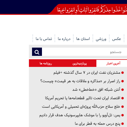
عکس
ورزشی
استان ها
درباره ما
تماس با ما
آخرین اخبار
پربازدیدترین
روزنامه ها
مشتریان نفت ایران در ۷ سال گذشته +فیلم
راز اصرار بر «مذاکره و ملاقات به هر قیمت» چیست؟
آنتن شبکه افق «خط‌خطی» شد
اقتصاد ایران تحت تاثیر قطعنامه‌ها یا تحریم‌ آمریکا
خلع سلاح حزب‌الله پروژه‌ای تحمیلی و آمریکایی است
یمن: تل‌آویو را با موشک هایپرسونیک هدف قرار دادیم
پنج درس‌ حمله به قطر برای ما