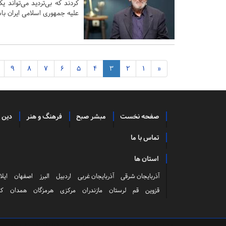
کردند که بی‌تردید می‌تواند یکی
علیه جمهوری اسلامی ایران با
9
8
7
6
5
4
3
2
1
«
صفحه نخست
مبشر صبح
فرهنگ و هنر
دین 
تماس با ما
استان ها
آذربایجان شرقی
آذربایجان غربی
اردبیل
البرز
اصفهان
ایلا
قزوین
قم
لرستان
مازندران
مرکزی
هرمزگان
همدان
کر