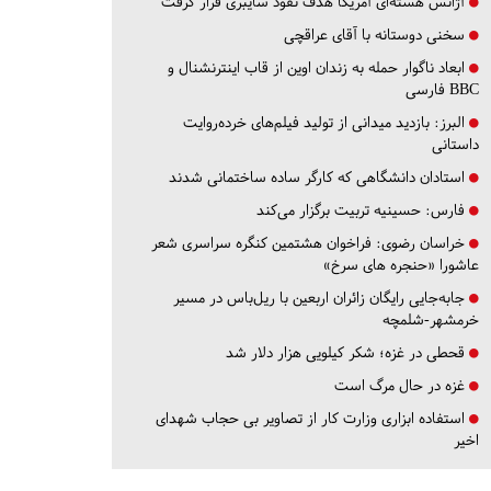
آژانس هسته‌ای آمریکا هدف نفوذ سایبری قرار گرفت
سخنی دوستانه با آقای عراقچی
ابعاد ناگوار حمله به زندان اوین از قاب اینترنشنال و
BBC فارسی
البرز:
بازدید میدانی از تولید فیلم‌های خرده‌روایت
داستانی
استادان دانشگاهی که کارگر ساده ساختمانی شدند
فارس:
حسینیه تربیت برگزار می‌کند
خراسان رضوی:
فراخوان هشتمین کنگره سراسری شعر
عاشورا «حنجره های سرخ»
جابه‌جایی رایگان زائران اربعین با ریل‌باس در مسیر
خرمشهر-شلمچه
قحطی در غزه؛ شکر کیلویی هزار دلار شد
غزه در حال مرگ است
استفاده ابزاری وزارت کار از تصاویر بی حجاب شهدای
اخیر