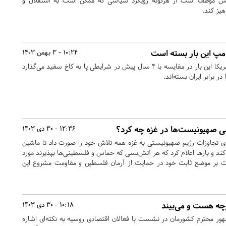
س موظف است از هرگونه رویکرد سیاسی که ممکن است به استقلال و
یز کند.
10:24 - 3 بهمن 1403
دونالد ترامپ، رئیس‌جمهور آمریکا این بار در مقایسه با 4 سال پیش در شرایطی پا به کاخ سفید می‌گذارد
 برابر ایران بسته‌اند.
ی صهیونیست‌‌ها در غزه چه کرد؟
12:36 - 30 دی 1403
دای تجاوزات رژیم صهیونیستی به غزه همه تلاش خود را صورت داد تا ماشین
ند و بارها اعلام کرد که هر آتش‌بسی که حماس و فلسطینی‌ها بپذیرند مورد
ت بر موضع ثابت خود در حمایت از آرمان فلسطین و مقاومت مشروع این
چه هست و می‌بیند
10:18 - 30 دی 1403
هور محترم کشورمان در نشست با فعالان اقتصادی روسیه به نکته‌ای اشاره