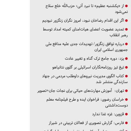
از «یکشنبه عظیم» تا نبرد آتی؛ حزب‌الله خلع سلاح
نمی‌شود
اگر این اقدام رضاخان نبود، امروز نگران زنگزور نبودیم
تمدید عضویت اعضای هیات‌امنای کمیته امداد توسط
رهبر انقلاب
درباره توافق زنگزور/ تهدیدات جدی علیه منافع ملی
جمهوری اسلامی ایران
یزد:
دوره جامع ترک گناه و تغییر عادت
تیغ تیز روزنامه‌نگاران اسرائیلی بر گلوی نتانیاهو
کتاب الگوی مدیریت نیروهای داوطلب مردمی در جهاد
سازندگی منتشر شد
تهران:
آموزش مهارت‌های حیاتی برای نجات جان+تصویر
خراسان رضوی:
فراخوان ایده و طرح فیلم‌نامه معلم
دوست‌داشتنی
قزوین:
غزه غذا ندارد
فارس:
گزارش تصویری از فعالان تربیتی در شیراز