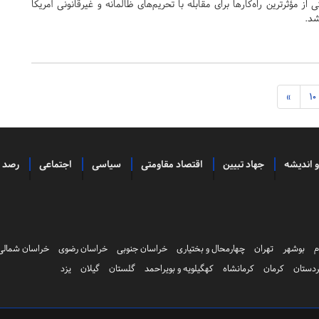
 از مؤثرترین راه‌کارها برای مقابله با تحریم‌های ظالمانه و غیر‌قانونی آمریکا
شد.
»
10
و اندیشه
جهاد تبیین
اقتصاد مقاومتی
سیاسی
اجتماعی
رصد
م
بوشهر
تهران
چهارمحال و بختیاری
خراسان جنوبی
خراسان رضوی
خراسان شمالی
دستان
کرمان
کرمانشاه
کهگیلویه و بویراحمد
گلستان
گیلان
یزد