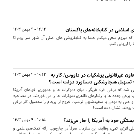
اسلامی در کتابخانه‌های پاکستان
12:12 - 4 بهمن 1403
 که میروم سعی میکنم حتما به کتابفروشی های اصلی آن شهر سر بزنم تا
 ارزیابی کنم.
اون غیرقانونی پزشکیان در داووس/ کار به
10:42 - 4 بهمن 1403
 تسهیل هنجارشکنی دستاورد دولت است؟
 شد که برخی افراد غربگرا، میان دموکرات ها و جمهوری خواهان آمریکا
برخی وعده ها یا رفتارهای ظاهری دموکرات ها را می خوردند. در مصاحبه
ده و حتی به نوعی با سفیدشویی ترامپ، خروج از برجام را محصول کار برخی
پ بودند، نشان داده است!
بستگی خود به آمریکا را جار می‌زند؟
10:15 - 4 بهمن 1403
لی انرژی اتمی، وظایف این سازمان صرفاً در چارچوب ارائه کمک‌های علمی و