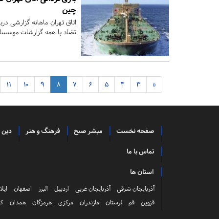
چین
اتاق تهران ماهانه گزارشی درب
تضاد با همه گزارشات موسسات
11
10
9
8
7
6
5
4
3
«
صفحه نخست
مبشر صبح
فرهنگ و هنر
دین 
تماس با ما
استان ها
آذربایجان شرقی
آذربایجان غربی
اردبیل
البرز
اصفهان
ایلا
قزوین
قم
لرستان
مازندران
مرکزی
هرمزگان
همدان
کر