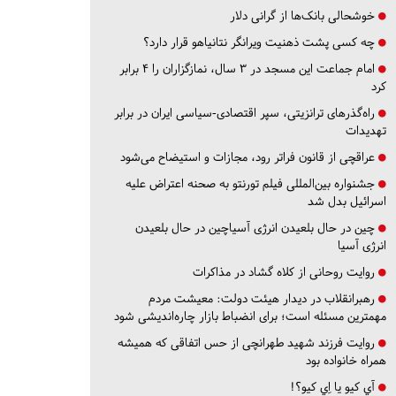
خوشحالی بانک‌ها از گرانی دلار
چه کسی پشت ذهنیت ویرانگر نتانیاهو قرار دارد؟
امام جماعت این مسجد در ۳ سال، نمازگزاران را ۴ برابر
کرد
راه‌گذرهای ترانزیتی، سپر اقتصادی-سیاسی ایران در برابر
تهدیدات
عراقچی از قانون فراتر رود، مجازات و استیضاح می‌شود
جشنواره بین‌المللی فیلم تورنتو به صحنه اعتراض علیه
اسرائیل بدل شد
چین در حال بلعیدن انرژی آسیاچین در حال بلعیدن
انرژی آسیا
روایت روحانی از کلاه گشاد در مذاکرات
رهبرانقلاب در دیدار هیئت دولت: معیشت مردم
مهمترین مسئله است؛ برای انضباط بازار چاره‌اندیشی شود
روایت فرزند شهید طهرانچی از حس اتفاقی که همیشه
همراه خانواده بود
آي كيو يا اِي كيو؟!