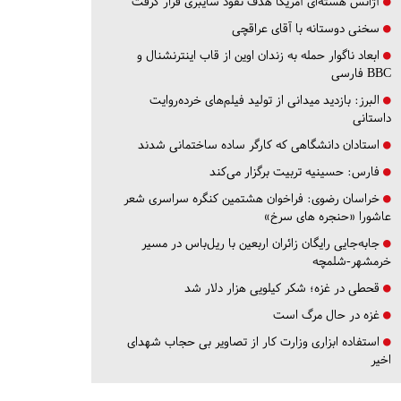
آژانس هسته‌ای آمریکا هدف نفوذ سایبری قرار گرفت
سخنی دوستانه با آقای عراقچی
ابعاد ناگوار حمله به زندان اوین از قاب اینترنشنال و
BBC فارسی
البرز:
بازدید میدانی از تولید فیلم‌های خرده‌روایت
داستانی
استادان دانشگاهی که کارگر ساده ساختمانی شدند
فارس:
حسینیه تربیت برگزار می‌کند
خراسان رضوی:
فراخوان هشتمین کنگره سراسری شعر
عاشورا «حنجره های سرخ»
جابه‌جایی رایگان زائران اربعین با ریل‌باس در مسیر
خرمشهر-شلمچه
قحطی در غزه؛ شکر کیلویی هزار دلار شد
غزه در حال مرگ است
استفاده ابزاری وزارت کار از تصاویر بی حجاب شهدای
اخیر