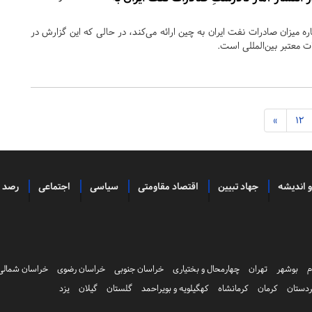
اره میزان صادرات نفت ایران به چین ارائه می‌کند، در حالی که این گزارش در
 معتبر بین‌المللی است.
»
12
و اندیشه
جهاد تبیین
اقتصاد مقاومتی
سیاسی
اجتماعی
رصد
م
بوشهر
تهران
چهارمحال و بختیاری
خراسان جنوبی
خراسان رضوی
خراسان شمالی
دستان
کرمان
کرمانشاه
کهگیلویه و بویراحمد
گلستان
گیلان
یزد