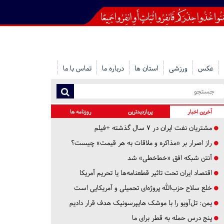
عکس
ورزشی
استان ها
درباره ما
تماس با ما
آخرین اخبار
پربازدیدترین
روزنامه ها
مشتریان نفت ایران در ۷ سال گذشته +فیلم
راز اصرار بر «مذاکره و ملاقات به هر قیمت» چیست؟
آنتن شبکه افق «خط‌خطی» شد
اقتصاد ایران تحت تاثیر قطعنامه‌ها یا تحریم‌ آمریکا
خلع سلاح حزب‌الله پروژه‌ای تحمیلی و آمریکایی است
یمن: تل‌آویو را با موشک هایپرسونیک هدف قرار دادیم
پنج درس‌ حمله به قطر برای ما