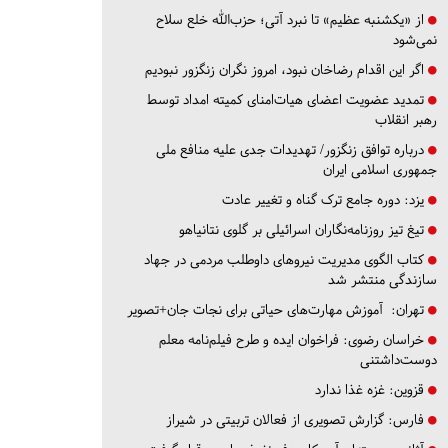
از «یکشنبه عظیم» تا نبرد آتی؛ حزب‌الله خلع سلاح
نمی‌شود
اگر این اقدام رضاخان نبود، امروز نگران زنگزور نبودیم
تمدید عضویت اعضای هیات‌امنای کمیته امداد توسط
رهبر انقلاب
درباره توافق زنگزور/ تهدیدات جدی علیه منافع ملی
جمهوری اسلامی ایران
یزد:
دوره جامع ترک گناه و تغییر عادت
تیغ تیز روزنامه‌نگاران اسرائیلی بر گلوی نتانیاهو
کتاب الگوی مدیریت نیروهای داوطلب مردمی در جهاد
سازندگی منتشر شد
تهران:
آموزش مهارت‌های حیاتی برای نجات جان+تصویر
خراسان رضوی:
فراخوان ایده و طرح فیلم‌نامه معلم
دوست‌داشتنی
قزوین:
غزه غذا ندارد
فارس:
گزارش تصویری از فعالان تربیتی در شیراز