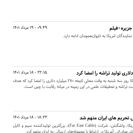
جزیره+فیلم
09:49 - 19 مرداد 1401
ندگان امریکا به تایوان‌همچنان ادامه دارد.
22:15 - 18 مرداد 1401
جو بایدن رئیس جمهوری آمریکا روز سه شنبه به وقت محلی لایحه ۲۸۰ میلیارد دلاری را امضا کرد که هدف
راشه و تحقیقات علمی در این زمینه در میانه رقابت با چین است.
تحریم های ایران متهم شد
18:32 - 18 مرداد 1401
طبق اعلام وزارت بازرگانی آمریکا، واشگنتن، شرکت (Far East Cable)، بزرگترین تولیدکننده سیم و کابل
صادراتی آمریکا در ارتباط با محموله‌های ارسالی به ایران متهم کرد.