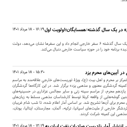
 در یک سال گذشته/همسایگان؛اولویت اول
16:19 - 18 مرداد 1401
سید ابراهیم رئیسی در طول یک سال گذشته ۶ سفر خارجی انجام داد و این سفرها نشان می‌دهد، دولت
د» برنامه خود را در حوزه سیاست خارجی دنبال می‌کند.
ر آیین‌های محرم یزد
15:30 - 18 مرداد 1401
ا تمرکز بر محرم و اهل بیت (ع)، ویژۀ توریست‌های خارجیِ علاقه‌مند به مراسم
میته گردشگری معنوی و مذهبی یزد» برگزار شد. در این کارگاه‌ها گردشگران
ازدهم محرم، از مراسم سینه زنی و سایر مجالس عزاداری در حسینیه‌های
ین گوشه‌هایی از واقعه کربلا توسط کارشناسان مذهبی مسلط به زبان‌های
محرم برای آن‌ها تشریح شد. بر اساس آمار اعلام شده، تا شب شام غریبان
عه 17 خرداد) حدود ۵۰۰ گردشگر خارجی از ملیت‌های اسپانیا، ترکیه، آلمان، مجارستان، ایتالیا، یونان،
ی مذهبی این کمیته شرکت کردند.
ر انتشار آمار نادرست‌ِ صادرات نفت ایران به
12:19 - 18 مرداد 1401