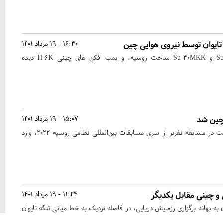
ایوان توسط نیروی هوایی چین
16:30 - 19 مرداد 1401
در تصویر جنگنده های Su-35 و Su-30MKK ساخت روسیه، و بمب افکن های چینی H-6K دیده
 چین شد
15:07 - 19 مرداد 1401
تیم نفربر سپاه به‌منظور شرکت در مسابقه نفربر از سری مسابقات بین‌المللی نظامی روسیه ۲۰۲۲، وارد
 و چینی مقابل یکدیگر
11:24 - 19 مرداد 1401
ه بهانه برگزاری رزمایش دریایی، در فاصله نزدیک به خط میانی تنگه تایوان