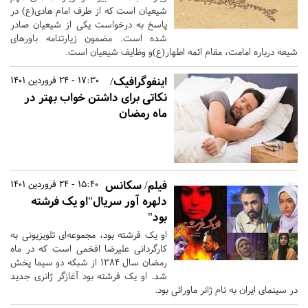
شیعیان است که از طرف امام هادی(ع) در
پاسخ به درخواست یکی از شیعیان صادر
شده است. مضمون زیارتنامه باورهای
شیعه درباره امامت، مقام ائمه اطهار(ع)و وظایف شیعیان است.
اینفوگرافیک/
17:30 - 24 فروردین 1401
نکاتی برای داشتن خواب بهتر در
ماه رمضان
فیلم/ سکانس
15:40 - 24 فروردین 1401
دلهره آور سریال"او یک فرشته
بود"
او یک فرشته بود، مجموعه‌ای تلویزیونی به
کارگردانی علیرضا افخمی است که در ماه
رمضان سال ۱۳۸۴ از شبکه دو سیما پخش
شد. او یک فرشته بود آغازگر ژانری جدید
در سینمای ایران به نام ژانر ماورائی بود.