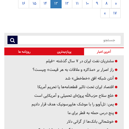
16
15
14
13
12
11
10
9
8
«
»
17
آخرین اخبار
پربازدیدترین
روزنامه ها
مشتریان نفت ایران در ۷ سال گذشته +فیلم
راز اصرار بر «مذاکره و ملاقات به هر قیمت» چیست؟
آنتن شبکه افق «خط‌خطی» شد
اقتصاد ایران تحت تاثیر قطعنامه‌ها یا تحریم‌ آمریکا
خلع سلاح حزب‌الله پروژه‌ای تحمیلی و آمریکایی است
یمن: تل‌آویو را با موشک هایپرسونیک هدف قرار دادیم
پنج درس‌ حمله به قطر برای ما
خوشحالی بانک‌ها از گرانی دلار