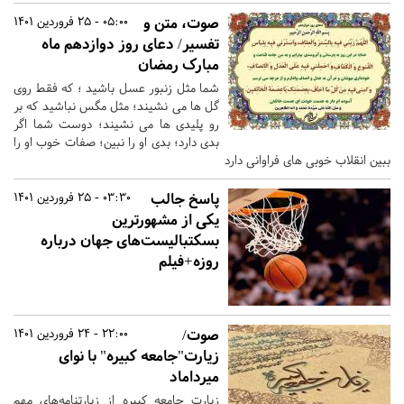
صوت، متن و
05:00 - 25 فروردین 1401
تفسیر/ دعای روز دوازدهم ماه
مبارک رمضان
شما مثل زنبور عسل باشید ؛ که فقط روی
گل ها می نشیند؛ مثل مگس نباشید که بر
رو پلیدی ها می نشیند؛ دوست شما اگر
بدی دارد؛ بدی او را نبین؛ صفات خوب او را
ببین انقلاب خوبی های فراوانی دارد
پاسخ جالب
03:30 - 25 فروردین 1401
یکی از مشهورترین
بسکتبالیست‌های جهان درباره
روزه+فیلم
صوت/
22:00 - 24 فروردین 1401
زیارت"جامعه کبیره" با نوای
میرداماد
زیارت جامعه کبیره از زیارتنامه‌های مهم