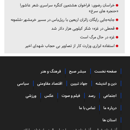
خراسان رضوی:
فراخوان هشتمین کنگره سراسری شعر عاشورا
«حنجره های سرخ»
جابه‌جایی رایگان زائران اربعین با ریل‌باس در مسیر خرمشهر-شلمچه
قحطی در غزه؛ شکر کیلویی هزار دلار شد
غزه در حال مرگ است
استفاده ابزاری وزارت کار از تصاویر بی حجاب شهدای اخیر
صفحه نخست
مبشر صبح
فرهنگ و هنر
دین و اندیشه
جهاد تبیین
اقتصاد مقاومتی
سیاسی
اجتماعی
رصد
فیلم و صوت
عکس
ورزشی
درباره ما
تماس با ما
استان ها