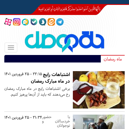
Toggle
igation
ماه رمضان
اشتباهات رایج
22:15 - 25 فروردین 1401
در ماه مبارک رمضان
برخی اشتباهات رایج در ماه مبارک رمضان
رخ می‌دهند که باید از آن‌ها پرهیز کنیم.
با حضور
21:34 - 25 فروردین 1401
خردسالان و
نوجوانان