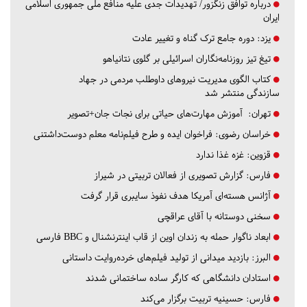
درباره توافق زنگزور/ تهدیدات جدی علیه منافع ملی جمهوری اسلامی
ایران
یزد:
دوره جامع ترک گناه و تغییر عادت
تیغ تیز روزنامه‌نگاران اسرائیلی بر گلوی نتانیاهو
کتاب الگوی مدیریت نیروهای داوطلب مردمی در جهاد
سازندگی منتشر شد
تهران:
آموزش مهارت‌های حیاتی برای نجات جان+تصویر
خراسان رضوی:
فراخوان ایده و طرح فیلم‌نامه معلم دوست‌داشتنی
قزوین:
غزه غذا ندارد
فارس:
گزارش تصویری از فعالان تربیتی در شیراز
آژانس هسته‌ای آمریکا هدف نفوذ سایبری قرار گرفت
سخنی دوستانه با آقای عراقچی
ابعاد ناگوار حمله به زندان اوین از قاب اینترنشنال و BBC فارسی
البرز:
بازدید میدانی از تولید فیلم‌های خرده‌روایت داستانی
استادان دانشگاهی که کارگر ساده ساختمانی شدند
فارس:
حسینیه تربیت برگزار می‌کند