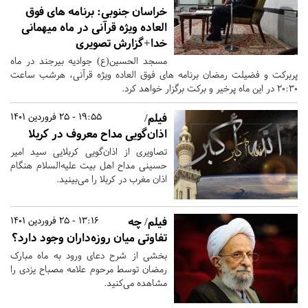
خراسان جنوبی:
برنامه های فوق
العاده ویژه قرآنی در ماه میهمانی
خدا+گزارش تصویری
مسجد الحسین(ع) جوادیه بیرجند در ماه
پربرکت و فضیلت رمضان برنامه های فوق العاده ویژه قرآنی، هرشب ساعت
۲۰:۳۰ در این ماه پرخیر و برکت برگزار خواهد کرد.
فیلم/
19:55 - 25 فروردین 1401
اذان‌گویی مداح معروف در کربلا
تصاویری از اذان‌گویی کربلایی سید امیر
حسینی مداح اهل بیت علیه‌السلام هنگام
اذان مغرب در کربلا را می‌بینید.
فیلم/ چه
13:16 - 25 فروردین 1401
تفاوتی میان روزه‌داران وجود دارد؟
بخشی از شرح دعای ورود به ماه مبارک
رمضان توسط مرحوم علامه مصباح یزدی را
مشاهده می‌کنید.