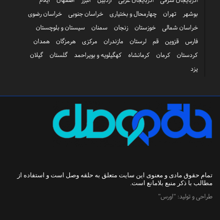
آذربایجان شرقی
آذربایجان غربی
اردبیل
البرز
اصفهان
ایلام
بوشهر
تهران
چهارمحال و بختیاری
خراسان جنوبی
خراسان رضوی
خراسان شمالی
خوزستان
زنجان
سمنان
سیستان و بلوچستان
فارس
قزوین
قم
لرستان
مازندران
مرکزی
هرمزگان
همدان
کردستان
کرمان
کرمانشاه
کهگیلویه و بویراحمد
گلستان
گیلان
یزد
تمام حقوق مادی و معنوی این سایت متعلق به
حلقه وصل
است و استفاده از
مطالب با ذکر منبع بلامانع است.
طراحی و تولید:
"اورس"