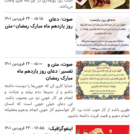
است زیرا روزه‌داری در این ماه امری واجب
می‌باشد.
صوت/ دعای
05:15 - 24 فروردین 1401
روز یازدهم ماه مبارک رمضان+متن
صوت، متن و
05:00 - 24 فروردین 1401
تفسیر/ دعای روز یازدهم ماه
مبارک رمضان
خدایا کاری کن که خوبی‌ها را دوست داشته
باشم و از بدی‌ها بدم بیاید و عبادت و
انجام هر کار خوبی نزد من محبوب باشد.
این دعای خیلی خوبی است که انسان
طوری باشد از کار خوب لذت برد. اگر خواستیم کار خوبی انجام بدهیم مخفیانه
انجام دهیم و قصد قربت داشته باشیم.
اینفوگرافیک/
17:55 - 23 فروردین 1401