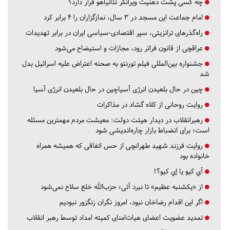
چه کسی پشت ذهنیت ویرانگر نتانیاهو قرار دارد؟
امام جماعت این مسجد در ۳ سال، نمازگزاران را ۴ برابر کرد
راه‌گذرهای ترانزیتی، سپر اقتصادی-سیاسی ایران در برابر تهدیدات
عراقچی از قانون فراتر رود، مجازات و استیضاح می‌شود
جشنواره بین‌المللی فیلم تورنتو به صحنه اعتراض علیه اسرائیل بدل
شد
چین در حال بلعیدن انرژی آسیاچین در حال بلعیدن انرژی آسیا
روایت روحانی از کلاه گشاد در مذاکرات
رهبرانقلاب در دیدار هیئت دولت: معیشت مردم مهمترین مسئله
است؛ برای انضباط بازار چاره‌اندیشی شود
روایت فرزند شهید طهرانچی از حس اتفاقی که همیشه همراه
خانواده بود
آي كيو يا اِي كيو؟!
از «یکشنبه عظیم» تا نبرد آتی؛ حزب‌الله خلع سلاح نمی‌شود
اگر این اقدام رضاخان نبود، امروز نگران زنگزور نبودیم
تمدید عضویت اعضای هیات‌امنای کمیته امداد توسط رهبر انقلاب