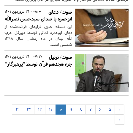
صوت/ دعای
08:00 - 31 فروردین 1401
ابوحمزه با صدای سیدحسن نصرالله
این نسخه حاوی فرازهای قرائت‌شده از
دعای ابوحمزه ثمالی توسط دبیرکل حزب
الله لبنان در ماه رمضان سال ۱۳۹۸
شمسی است.
صوت/ ترتیل
07:30 - 31 فروردین 1401
جزء هجدهم قرآن توسط "پرهیزگار"
14
13
12
11
10
9
8
7
6
5
«
»