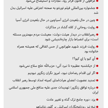
عراقچی از قانون فراتر رود، مجازات و استیضاح می‌شود
جشنواره بین‌المللی فیلم تورنتو به صحنه اعتراض علیه اسرائیل بدل
شد
چین در حال بلعیدن انرژی آسیاچین در حال بلعیدن انرژی آسیا
روایت روحانی از کلاه گشاد در مذاکرات
رهبرانقلاب در دیدار هیئت دولت: معیشت مردم مهمترین مسئله
است؛ برای انضباط بازار چاره‌اندیشی شود
روایت فرزند شهید طهرانچی از حس اتفاقی که همیشه همراه
خانواده بود
آي كيو يا اِي كيو؟!
از «یکشنبه عظیم» تا نبرد آتی؛ حزب‌الله خلع سلاح نمی‌شود
اگر این اقدام رضاخان نبود، امروز نگران زنگزور نبودیم
تمدید عضویت اعضای هیات‌امنای کمیته امداد توسط رهبر انقلاب
درباره توافق زنگزور/ تهدیدات جدی علیه منافع ملی جمهوری اسلامی
ایران
یزد:
دوره جامع ترک گناه و تغییر عادت
تیغ تیز روزنامه‌نگاران اسرائیلی بر گلوی نتانیاهو