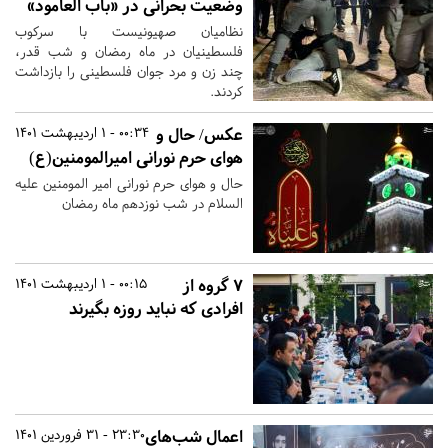
وضعیت بحرانی در «باب العامود»
نظامیان صهیونیست با سرکوب
فلسطینیان در ماه رمضان و شب قدر،
چند زن و مرد جوان فلسطینی را بازداشت
کردند.
عکس/ حال و
00:34 - 1 اردیبهشت 1401
هوای حرم نورانی امیرالمومنین(ع)
حال و هوای حرم نورانی امیر المومنین علیه
السلام در شب نوزدهم ماه رمضان
۷ گروه از
00:15 - 1 اردیبهشت 1401
افرادی که نباید روزه بگیرند
اعمال شب‌های
23:30 - 31 فروردین 1401