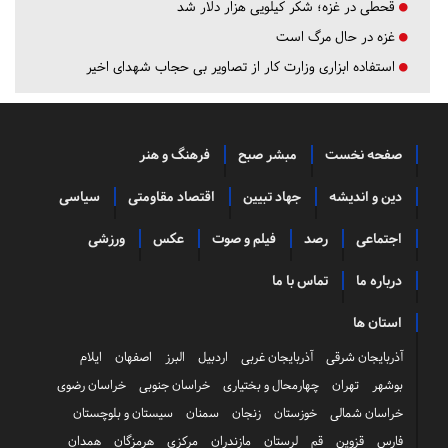
قحطی در غزه؛ شکر کیلویی هزار دلار شد
غزه در حال مرگ است
استفاده ابزاری وزارت کار از تصاویر بی حجاب شهدای اخیر
صفحه نخست
مبشر صبح
فرهنگ و هنر
دین و اندیشه
جهاد تبیین
اقتصاد مقاومتی
سیاسی
اجتماعی
رصد
فیلم و صوت
عکس
ورزشی
درباره ما
تماس با ما
استان ها
آذربایجان شرقی
آذربایجان غربی
اردبیل
البرز
اصفهان
ایلام
بوشهر
تهران
چهارمحال و بختیاری
خراسان جنوبی
خراسان رضوی
خراسان شمالی
خوزستان
زنجان
سمنان
سیستان و بلوچستان
فارس
قزوین
قم
لرستان
مازندران
مرکزی
هرمزگان
همدان