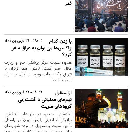
قدر
با زدن کدام
18:44 - 31 فروردین 1401
واکسن‌ها می توان به عراق سفر
کرد؟
معاون عتبات مرکز پزشکی حج و زیارت
هلال احمر گفت: تاکنون همه زائران با
تزریق واکسن‌های موجود در ایران به عراق
سفر کرده‌اند.
ازاستقرار
18:31 - 31 فروردین 1401
تیم‌های عملیاتی تا گشت‌زنی
گروه‌های ضربت
آماده‌باش صددرصدی نیروهای انتظامی،
ترافیکی و امنیتی پلیس تهران در راستای
تأمین امنیت و تسهیل در تردد شهروندان
برای حضور در مساجد، تکایا و حسینیه‌ها