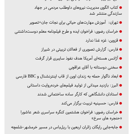
کتاب الگوی مدیریت نیروهای داوطلب مردمی در جهاد
سازندگی منتشر شد
تهران:
آموزش مهارت‌های حیاتی برای نجات جان+تصویر
خراسان رضوی:
فراخوان ایده و طرح فیلم‌نامه معلم دوست‌داشتنی
قزوین:
غزه غذا ندارد
فارس:
گزارش تصویری از فعالان تربیتی در شیراز
آژانس هسته‌ای آمریکا هدف نفوذ سایبری قرار گرفت
سخنی دوستانه با آقای عراقچی
ابعاد ناگوار حمله به زندان اوین از قاب اینترنشنال و BBC فارسی
البرز:
بازدید میدانی از تولید فیلم‌های خرده‌روایت داستانی
استادان دانشگاهی که کارگر ساده ساختمانی شدند
فارس:
حسینیه تربیت برگزار می‌کند
خراسان رضوی:
فراخوان هشتمین کنگره سراسری شعر عاشورا
«حنجره های سرخ»
جابه‌جایی رایگان زائران اربعین با ریل‌باس در مسیر خرمشهر-شلمچه