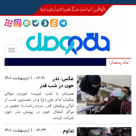
Toggle
igation
ماه رمضان
عکس/ نذر
02:30 - 1 اردیبهشت 1401
خون در شب قدر
همزمان با شب ضربت خوردن مولای
متقیان امام علی (ع) و در نخستین شب از
لیالی پرفیض قدر، مردم رشت با حضور در
مراکز انتقال خون در پویش نذر خون
شرکت کردند.
تداوم
02:23 - 1 اردیبهشت 1401