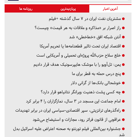
آخرین اخبار
پربازدیدترین
روزنامه ها
مشتریان نفت ایران در ۷ سال گذشته +فیلم
راز اصرار بر «مذاکره و ملاقات به هر قیمت» چیست؟
آنتن شبکه افق «خط‌خطی» شد
اقتصاد ایران تحت تاثیر قطعنامه‌ها یا تحریم‌ آمریکا
خلع سلاح حزب‌الله پروژه‌ای تحمیلی و آمریکایی است
یمن: تل‌آویو را با موشک هایپرسونیک هدف قرار دادیم
پنج درس‌ حمله به قطر برای ما
خوشحالی بانک‌ها از گرانی دلار
چه کسی پشت ذهنیت ویرانگر نتانیاهو قرار دارد؟
امام جماعت این مسجد در ۳ سال، نمازگزاران را ۴ برابر کرد
راه‌گذرهای ترانزیتی، سپر اقتصادی-سیاسی ایران در برابر تهدیدات
عراقچی از قانون فراتر رود، مجازات و استیضاح می‌شود
جشنواره بین‌المللی فیلم تورنتو به صحنه اعتراض علیه اسرائیل بدل
شد