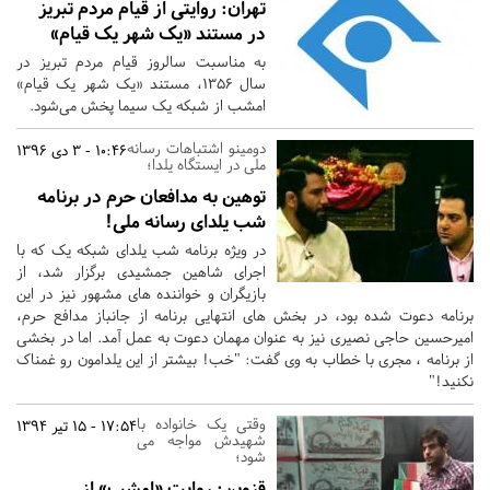
تهران:
روایتی از قیام مردم تبریز
در مستند «یک شهر یک قیام»
به مناسبت سالروز قیام مردم تبریز در
سال 1356، مستند «یک شهر یک قیام»
امشب از شبکه یک سیما پخش می‌شود.
دومینو اشتباهات رسانه
10:46 - 3 دی 1396
ملی در ایستگاه یلدا؛
توهین به مدافعان حرم در برنامه
شب یلدای رسانه ملی!
در ویژه برنامه شب یلدای شبکه یک که با
اجرای شاهین جمشیدی برگزار شد، از
بازیگران و خواننده های مشهور نیز در این
برنامه دعوت شده بود، در بخش های انتهایی برنامه از جانباز مدافع حرم،
امیرحسین حاجی نصیری نیز به عنوان مهمان دعوت به عمل آمد. اما در بخشی
از برنامه ، مجری با خطاب به وی گفت: "خب! بیشتر از این یلدامون رو غمناک
نکنید!"
وقتی یک خانواده با
17:54 - 15 تیر 1394
شهیدش مواجه می
شود؛
قزوین:
روایت «امشب» از