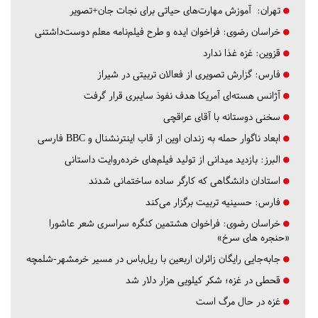
تهران:
آموزش مهارت‌های حیاتی برای نجات جان+تصویر
خراسان رضوی:
فراخوان ایده و طرح فیلم‌نامه معلم دوست‌داشتنی
قزوین:
غزه غذا ندارد
فارس:
گزارش تصویری از فعالان تربیتی در شیراز
آژانس هسته‌ای آمریکا هدف نفوذ سایبری قرار گرفت
سخنی دوستانه با آقای عراقچی
ابعاد ناگوار حمله به زندان اوین از قاب اینترنشنال و BBC فارسی
البرز:
بازدید میدانی از تولید فیلم‌های خرده‌روایت داستانی
استادان دانشگاهی که کارگر ساده ساختمانی شدند
فارس:
حسینیه تربیت برگزار می‌کند
خراسان رضوی:
فراخوان هشتمین کنگره سراسری شعر عاشورا
«حنجره های سرخ»
جابه‌جایی رایگان زائران اربعین با ریل‌باس در مسیر خرمشهر-شلمچه
قحطی در غزه؛ شکر کیلویی هزار دلار شد
غزه در حال مرگ است