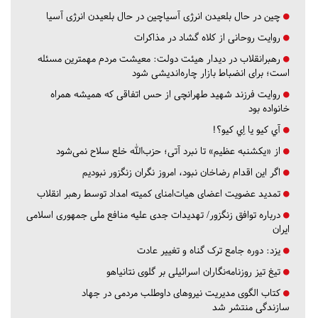
چین در حال بلعیدن انرژی آسیاچین در حال بلعیدن انرژی آسیا
روایت روحانی از کلاه گشاد در مذاکرات
رهبرانقلاب در دیدار هیئت دولت: معیشت مردم مهمترین مسئله
است؛ برای انضباط بازار چاره‌اندیشی شود
روایت فرزند شهید طهرانچی از حس اتفاقی که همیشه همراه
خانواده بود
آي كيو يا اِي كيو؟!
از «یکشنبه عظیم» تا نبرد آتی؛ حزب‌الله خلع سلاح نمی‌شود
اگر این اقدام رضاخان نبود، امروز نگران زنگزور نبودیم
تمدید عضویت اعضای هیات‌امنای کمیته امداد توسط رهبر انقلاب
درباره توافق زنگزور/ تهدیدات جدی علیه منافع ملی جمهوری اسلامی
ایران
یزد:
دوره جامع ترک گناه و تغییر عادت
تیغ تیز روزنامه‌نگاران اسرائیلی بر گلوی نتانیاهو
کتاب الگوی مدیریت نیروهای داوطلب مردمی در جهاد
سازندگی منتشر شد