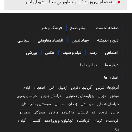
استفاده ابزاری وزارت کار از تصاویر بی حجاب شهدای اخیر
صفحه نخست
مبشر صبح
فرهنگ و هنر
دین و اندیشه
جهاد تبیین
اقتصاد مقاومتی
سیاسی
اجتماعی
رصد
فیلم و صوت
عکس
ورزشی
درباره ما
تماس با ما
استان ها
آذربایجان شرقی
آذربایجان غربی
اردبیل
البرز
اصفهان
ایلام
بوشهر
تهران
چهارمحال و بختیاری
خراسان جنوبی
خراسان رضوی
خراسان شمالی
خوزستان
زنجان
سمنان
سیستان و بلوچستان
فارس
قزوین
قم
لرستان
مازندران
مرکزی
هرمزگان
همدان
کردستان
کرمان
کرمانشاه
کهگیلویه و بویراحمد
گلستان
گیلان
یزد