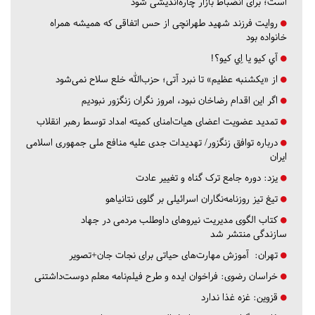
است؛ برای انضباط بازار چاره‌اندیشی شود
روایت فرزند شهید طهرانچی از حس اتفاقی که همیشه همراه
خانواده بود
آي كيو يا اِي كيو؟!
از «یکشنبه عظیم» تا نبرد آتی؛ حزب‌الله خلع سلاح نمی‌شود
اگر این اقدام رضاخان نبود، امروز نگران زنگزور نبودیم
تمدید عضویت اعضای هیات‌امنای کمیته امداد توسط رهبر انقلاب
درباره توافق زنگزور/ تهدیدات جدی علیه منافع ملی جمهوری اسلامی
ایران
یزد:
دوره جامع ترک گناه و تغییر عادت
تیغ تیز روزنامه‌نگاران اسرائیلی بر گلوی نتانیاهو
کتاب الگوی مدیریت نیروهای داوطلب مردمی در جهاد
سازندگی منتشر شد
تهران:
آموزش مهارت‌های حیاتی برای نجات جان+تصویر
خراسان رضوی:
فراخوان ایده و طرح فیلم‌نامه معلم دوست‌داشتنی
قزوین:
غزه غذا ندارد