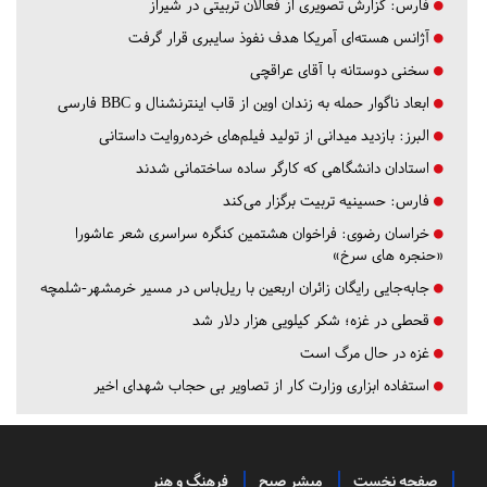
فارس:
گزارش تصویری از فعالان تربیتی در شیراز
آژانس هسته‌ای آمریکا هدف نفوذ سایبری قرار گرفت
سخنی دوستانه با آقای عراقچی
ابعاد ناگوار حمله به زندان اوین از قاب اینترنشنال و BBC فارسی
البرز:
بازدید میدانی از تولید فیلم‌های خرده‌روایت داستانی
استادان دانشگاهی که کارگر ساده ساختمانی شدند
فارس:
حسینیه تربیت برگزار می‌کند
خراسان رضوی:
فراخوان هشتمین کنگره سراسری شعر عاشورا
«حنجره های سرخ»
جابه‌جایی رایگان زائران اربعین با ریل‌باس در مسیر خرمشهر-شلمچه
قحطی در غزه؛ شکر کیلویی هزار دلار شد
غزه در حال مرگ است
استفاده ابزاری وزارت کار از تصاویر بی حجاب شهدای اخیر
صفحه نخست
مبشر صبح
فرهنگ و هنر