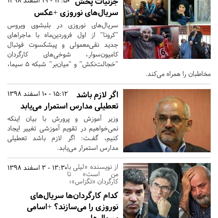
جزئیات پخش
13:50 - 19 اسفند 1398
سریال‌های نوروزی +عکس
سریال‌های نوروزی در بلبشوی ویروس
"کرونا" از اول فروردین‌ماه با ماجراهای
جدید نقی‌معمولی و پیشکسوت فوتبال
کامیون‌سوار، شوخی‌های کارگردان
"خجالت‌نکش" و "میان‌بر" شبکه ۵ سیما،
مخاطبان را همراه می‌کند.
اگر لازم باشد
15:12 - 10 اسفند 1398
تعطیلی مدارس استمرار می‌یابد
وزیر آموزش و پرورش با بیان اینکه
نمی‌خواهیم در تقویم آموزشی تغییر ایجاد
کنیم، گفـت: اگر لازم باشد تعطیلی
مدارس استمرار می‌یابد.
از نویسنده «لیلی با
13:30 - 3 اسفند 1398
من است» تا
کارگردان «تگزاس»؛
کدام کارگردان‌ها سریال‌های
نوروزی را می‌سازند؟ +اسامی
سریال‌ها