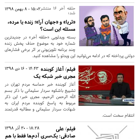
حلقه آخر ۱۶ منتشر
15:02 - 8 بهمن 1398
شد؛
«ثریا» و «جهان آرا»؛ زنده یا مرده،
مسئله این است؟
بسته ویدئویی «حلقه آخر» در جدیدترین
شماره خود به موضوع حذف پخش زنده
چند برنامه تلویزیونی بر اثر برخی فشارهای
دولتی پرداخته که در ادامه می‌توانید این ویدئو را مشاهده کنید.
فیلم/ آغاز کوبنده
14:43 - 16 دی 1398
مجری خبر شبکه یک
آغاز کوبنده خبر حماسه مردم تهران در
تشییع باشکوه سردار سلیمانی با ذکر بسم
الله الرحمن الرحیم، مجری خبر؛ این ذکر
مربوط به پاسخ کوبنده مردم ایران به
شهادت سردار سلیمانی و مطالبه قدرتمند
انتقام سخت است.
فیلم/ علی
18:28 - 30 آذر 1398
صادقی: یک‌سری آدم‌ها فقط با هم