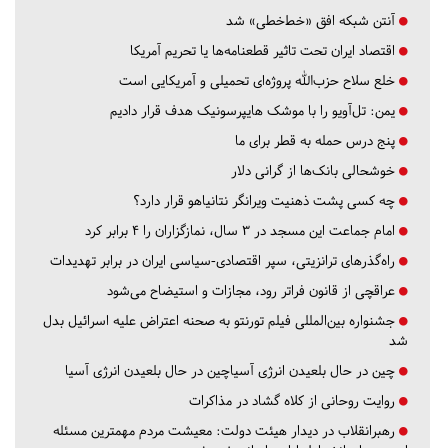
آنتن شبکه افق «خط‌خطی» شد
اقتصاد ایران تحت تاثیر قطعنامه‌ها یا تحریم‌ آمریکا
خلع سلاح حزب‌الله پروژه‌ای تحمیلی و آمریکایی است
یمن: تل‌آویو را با موشک هایپرسونیک هدف قرار دادیم
پنج درس‌ حمله به قطر برای ما
خوشحالی بانک‌ها از گرانی دلار
چه کسی پشت ذهنیت ویرانگر نتانیاهو قرار دارد؟
امام جماعت این مسجد در ۳ سال، نمازگزاران را ۴ برابر کرد
راه‌گذرهای ترانزیتی، سپر اقتصادی-سیاسی ایران در برابر تهدیدات
عراقچی از قانون فراتر رود، مجازات و استیضاح می‌شود
جشنواره بین‌المللی فیلم تورنتو به صحنه اعتراض علیه اسرائیل بدل
شد
چین در حال بلعیدن انرژی آسیاچین در حال بلعیدن انرژی آسیا
روایت روحانی از کلاه گشاد در مذاکرات
رهبرانقلاب در دیدار هیئت دولت: معیشت مردم مهمترین مسئله