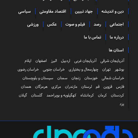
دین و اندیشه
جهاد تبیین
اقتصاد مقاومتی
سیاسی
اجتماعی
رصد
فیلم و صوت
عکس
ورزشی
درباره ما
تماس با ما
استان ها
آذربایجان شرقی
آذربایجان غربی
اردبیل
البرز
اصفهان
ایلام
بوشهر
تهران
چهارمحال و بختیاری
خراسان جنوبی
خراسان رضوی
خراسان شمالی
خوزستان
زنجان
سمنان
سیستان و بلوچستان
فارس
قزوین
قم
لرستان
مازندران
مرکزی
هرمزگان
همدان
کردستان
کرمان
کرمانشاه
کهگیلویه و بویراحمد
گلستان
گیلان
یزد