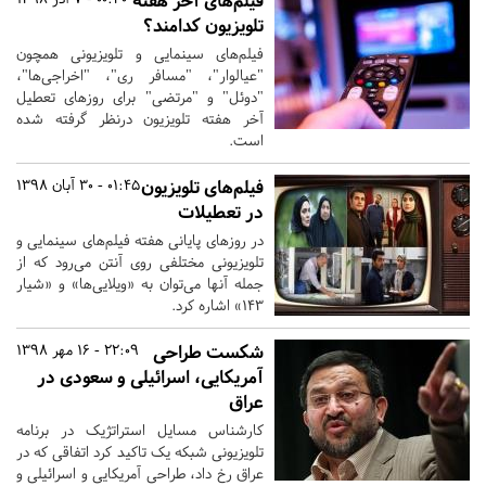
فیلم‌های آخر هفته
تلویزیون کدامند؟
فیلم‌های سینمایی و تلویزیونی همچون
"عیالوار"، "مسافر ری"، "اخراجی‌ها"،
"دوئل" و "مرتضی" برای روزهای تعطیل
آخر هفته تلویزیون درنظر گرفته شده
است.
فیلم‌های تلویزیون
01:45 - 30 آبان 1398
در تعطیلات
در روزهای پایانی هفته فیلم‌های سینمایی و
تلویزیونی مختلفی روی آنتن می‌رود که از
جمله آنها می‌توان به «ویلایی‌ها» و «شیار
۱۴۳» اشاره کرد.
شکست طراحی
22:09 - 16 مهر 1398
آمریکایی، اسرائیلی و سعودی در
عراق
کارشناس مسایل استراتژیک در برنامه
تلویزیونی شبکه یک تاکید کرد اتفاقی که در
عراق رخ داد، طراحی آمریکایی و اسرائیلی و