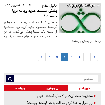
دلیل عدم
04:30 - 14 شهریور 1398
پخش مستند جدید برنامه ثریا
چیست؟
درحالی که اعلام شده بود مستند «جانور
گرسنه» محصول جدید گروه ثریا سه‌شنبه
از شبکه یک سیما پخش می‌شود، اما این
مستند نیز مانند چند فیلم مستند دیگر این
برنامه، از پخش بازماند!
»
6
5
4
3
2
1
«
آخرین اخبار
پربازدیدترین
روزنامه ها
مشتریان نفت ایران در ۷ سال گذشته +فیلم
راز اصرار بر «مذاکره و ملاقات به هر قیمت» چیست؟