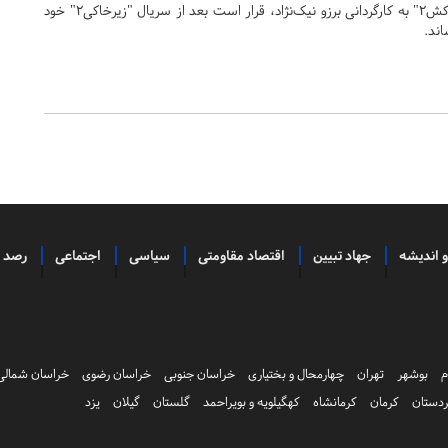
مجموعه کمدی اجتماعی "دودکش۲" به کارگردانی برزو نیک‌نژاد، قرار است بعد از سریال "زیرخاکی۲" خود
اند.
و اندیشه
جهاد تبیین
اقتصاد مقاومتی
سیاسی
اجتماعی
رصد
م
بوشهر
تهران
چهارمحال و بختیاری
خراسان جنوبی
خراسان رضوی
خراسان شمالی
دستان
کرمان
کرمانشاه
کهگیلویه و بویراحمد
گلستان
گیلان
یزد