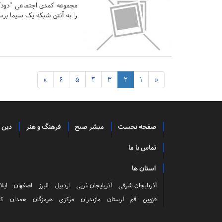
را به آنتن شبکه یک سیما برس
»
6
5
4
3
2
1
«
صفحه نخست
مبشر صبح
فرهنگ و هنر
دین 
تماس با ما
استان ها
آذربایجان شرقی
آذربایجان غربی
اردبیل
البرز
اصفهان
ایلا
قزوین
قم
لرستان
مازندران
مرکزی
هرمزگان
همدان
کر