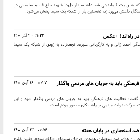
محاصره» که به روایت فرماندهی شجاعانه سردار دل‌ها شهید حاج قاسم سلیمانی در
چنگال داعش می‌پردازد، نخستین بار از شبکه یک سیما پخش می‌شود.
ر راه‌اند! +عکس
21:22 - 4 آذر 1400
گی احمد زالی و به کارگردانی علیرضا نجف‌زاده به زودی از شبکه یک سیما
فرهنگی باید به جریان های مردمی واگذار
00:27 - 16 آبان 1400
 گفت: فعالیت های فرهنگی باید به جریان های مردمی واگذار شود و این
. حرکت دولت مردمی بر پایه اتکای حضور مردم است.
 ضد استعماری در پایان هفته
01:56 - 13 آبان 1400
ا حال و هوای ضداستعماری همچون «رویای سینما»، «ناخواسته»، «نبرد خلیج