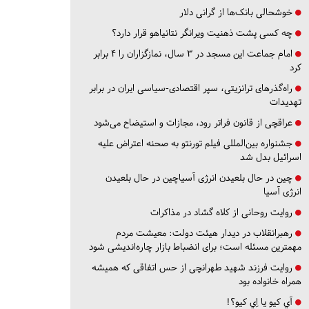
خوشحالی بانک‌ها از گرانی دلار
چه کسی پشت ذهنیت ویرانگر نتانیاهو قرار دارد؟
امام جماعت این مسجد در ۳ سال، نمازگزاران را ۴ برابر
کرد
راه‌گذرهای ترانزیتی، سپر اقتصادی-سیاسی ایران در برابر
تهدیدات
عراقچی از قانون فراتر رود، مجازات و استیضاح می‌شود
جشنواره بین‌المللی فیلم تورنتو به صحنه اعتراض علیه
اسرائیل بدل شد
چین در حال بلعیدن انرژی آسیاچین در حال بلعیدن
انرژی آسیا
روایت روحانی از کلاه گشاد در مذاکرات
رهبرانقلاب در دیدار هیئت دولت: معیشت مردم
مهمترین مسئله است؛ برای انضباط بازار چاره‌اندیشی شود
روایت فرزند شهید طهرانچی از حس اتفاقی که همیشه
همراه خانواده بود
آي كيو يا اِي كيو؟!