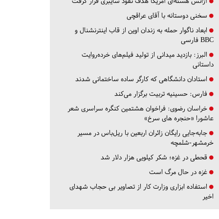
آژانس هسته‌ای آمریکا هدف نفوذ سایبری قرار گرفت
سخنی دوستانه با آقای عراقچی
ابعاد ناگوار حمله به زندان اوین از قاب اینترنشنال و
BBC فارسی
البرز:
بازدید میدانی از تولید فیلم‌های خرده‌روایت
داستانی
استادان دانشگاهی که کارگر ساده ساختمانی شدند
فارس:
حسینیه تربیت برگزار می‌کند
خراسان رضوی:
فراخوان هشتمین کنگره سراسری شعر
عاشورا «حنجره های سرخ»
جابه‌جایی رایگان زائران اربعین با ریل‌باس در مسیر
خرمشهر-شلمچه
قحطی در غزه؛ شکر کیلویی هزار دلار شد
غزه در حال مرگ است
استفاده ابزاری وزارت کار از تصاویر بی حجاب شهدای
اخیر