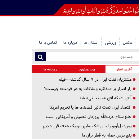
عکس
ورزشی
استان ها
درباره ما
تماس با ما
آخرین اخبار
پربازدیدترین
روزنامه ها
مشتریان نفت ایران در ۷ سال گذشته +فیلم
راز اصرار بر «مذاکره و ملاقات به هر قیمت» چیست؟
آنتن شبکه افق «خط‌خطی» شد
اقتصاد ایران تحت تاثیر قطعنامه‌ها یا تحریم‌ آمریکا
خلع سلاح حزب‌الله پروژه‌ای تحمیلی و آمریکایی است
یمن: تل‌آویو را با موشک هایپرسونیک هدف قرار دادیم
پنج درس‌ حمله به قطر برای ما