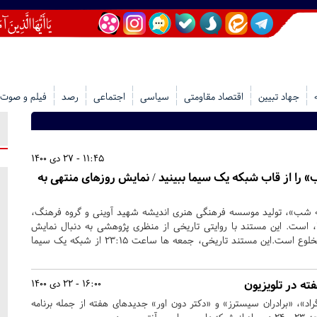
جهاد تبیین
اقتصاد مقاومتی
سیاسی
اجتماعی
رصد
فیلم و صوت
11:45 - 27 دی 1400
را از قاب شبکه یک سیما ببینید / نمایش روزهای منتهی به
 شب»، تولید موسسه فرهنگی هنری اندیشه شهید آوینی و گروه فرهنگ،
 است. این مستند با روایتی تاریخی از منظری پژوهشی به دنبال نمایش
روزهای منتهی به مرگ شاه مخلوع است.این مستند تاریخی، جمعه ها ساعت ۲۳:۱۵ از شبکه یک سیما
ته در تلویزیون
16:00 - 22 دی 1400
اد»، «برادران سیسترز» و «دکتر دون اور» جدید‌های هفته از جمله برنامه