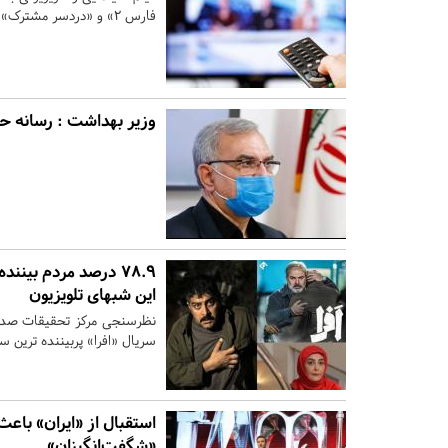
فارس ۲» و «دردسر مشترک» در آخر هفته روی آنتن می‌رود.
وزیر بهداشت : رسانه حرف
۷۸.۹ درصد مردم بینند
این شبهای تلویزیون
سریال «افرا» پربیننده ترین س
استقبال از «ایران» باع
«شگفت‌انگیزان»