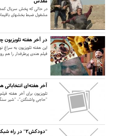
مقدس
مشغول ضبط بخشهای باقیماند
در آخر هفته تلویزیون چ
این هفته تلویزیون به سراغِ 
فیلم هندی پرطرفدار را هم روی 
آخر هفته‌ای انتخاباتی هم
تلویزیون برای آخر هفته فیلم
"حاجی واشنگتن"، "شیر سنگی"
"دودکش۲" در راه شبکه یک/ ماجرای قالیشویی آقا فیروز!