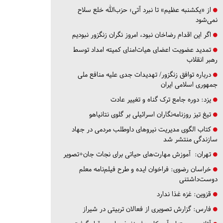
از «یکشنبه عظیم» تا نبرد آتی؛ حزب‌الله خلع سلاح
نمی‌شود
اگر این اقدام رضاخان نبود، امروز نگران زنگزور نبودیم
تمدید عضویت اعضای هیات‌امنای کمیته امداد توسط
رهبر انقلاب
درباره توافق زنگزور/ تهدیدات جدی علیه منافع ملی
جمهوری اسلامی ایران
یزد:
دوره جامع ترک گناه و تغییر عادت
تیغ تیز روزنامه‌نگاران اسرائیلی بر گلوی نتانیاهو
کتاب الگوی مدیریت نیروهای داوطلب مردمی در جهاد
سازندگی منتشر شد
تهران:
آموزش مهارت‌های حیاتی برای نجات جان+تصویر
خراسان رضوی:
فراخوان ایده و طرح فیلم‌نامه معلم
دوست‌داشتنی
قزوین:
غزه غذا ندارد
فارس:
گزارش تصویری از فعالان تربیتی در شیراز