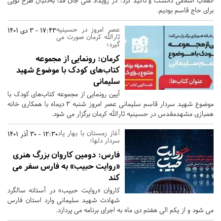
انقلاب اسلامی دانست و تاکید کرد: در رویداد ملی جان فدا به‌دنبال طرح نویی
برای حاج قاسم بودیم.
عصر امروز در حسینیه
17:43 - 3 دی 1401
ثارالله کرمان صورت می
گیرد؛
کرمان:
رونمایی از مجموعه
کتاب‌های کودک با موضوع شهید
سلیمانی
آیین رونمایی از مجموعه کتاب‌های کودک با
موضوع شهید سردار قاسم سلیمانی عصر امروز شنبه 3 دیماه با همکاری خانه
همبازی مشهدمقدس در حسینیه ثارالله کرمان برگزار می شود.
آغاز زمستان با بهار یاد
12:30 - 30 آذر 1401
سردار دلها؛
فارس:
دومین کاروان بزرگ هنری
«روایت حبیب» به فارس سفر می
کند
کاروان «روایت حبیب» در آستانه سالگرد
شهادت شهید سلیمانی وارد استان فارس
می شود و از یکم الی هفتم دی ماه به اجرای برنامه می پردازد.