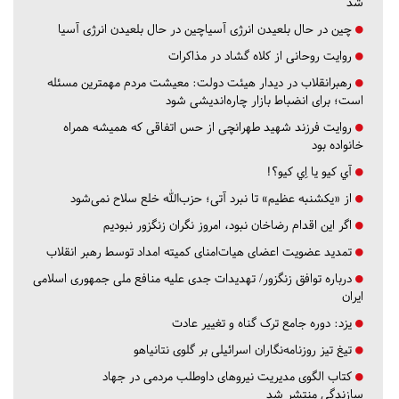
شد
چین در حال بلعیدن انرژی آسیاچین در حال بلعیدن انرژی آسیا
روایت روحانی از کلاه گشاد در مذاکرات
رهبرانقلاب در دیدار هیئت دولت: معیشت مردم مهمترین مسئله
است؛ برای انضباط بازار چاره‌اندیشی شود
روایت فرزند شهید طهرانچی از حس اتفاقی که همیشه همراه
خانواده بود
آي كيو يا اِي كيو؟!
از «یکشنبه عظیم» تا نبرد آتی؛ حزب‌الله خلع سلاح نمی‌شود
اگر این اقدام رضاخان نبود، امروز نگران زنگزور نبودیم
تمدید عضویت اعضای هیات‌امنای کمیته امداد توسط رهبر انقلاب
درباره توافق زنگزور/ تهدیدات جدی علیه منافع ملی جمهوری اسلامی
ایران
یزد:
دوره جامع ترک گناه و تغییر عادت
تیغ تیز روزنامه‌نگاران اسرائیلی بر گلوی نتانیاهو
کتاب الگوی مدیریت نیروهای داوطلب مردمی در جهاد
سازندگی منتشر شد