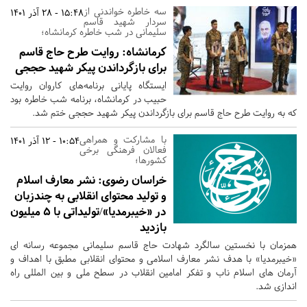
سه خاطره خواندنی از
15:48 - 28 آذر 1401
سردار شهید قاسم
سلیمانی در شب خاطره کرمانشاه؛
کرمانشاه:
روایت طرح حاج قاسم
برای بازگرداندن پیکر شهید حججی
ایستگاه پایانی برنامه‌های کاروان روایت
حبیب در کرمانشاه، برنامه شب خاطره بود
که به روایت طرح حاج قاسم برای بازگرداندن پیکر شهید حججی ختم شد.
با مشارکت و همراهی
10:54 - 12 آذر 1401
فعالان فرهنگی برخی
کشورها؛
خراسان رضوی:
نشر معارف اسلام
و تولید محتوای انقلابی به چندزبان
در «خیبرمدیا»/تولیداتی با 5 میلیون
بازدید
همزمان با نخستین سالگرد شهادت حاج قاسم سلیمانی مجموعه رسانه ای
«خیبرمدیا» با هدف نشر معارف اسلامی و محتوای انقلابی مطبق با اهداف و
آرمان های اسلام ناب و تفکر امامین انقلاب در سطح ملی و بین المللی راه
اندازی شد.