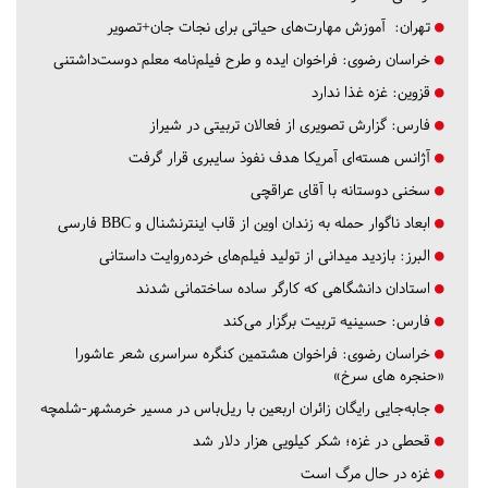
تهران:
آموزش مهارت‌های حیاتی برای نجات جان+تصویر
خراسان رضوی:
فراخوان ایده و طرح فیلم‌نامه معلم دوست‌داشتنی
قزوین:
غزه غذا ندارد
فارس:
گزارش تصویری از فعالان تربیتی در شیراز
آژانس هسته‌ای آمریکا هدف نفوذ سایبری قرار گرفت
سخنی دوستانه با آقای عراقچی
ابعاد ناگوار حمله به زندان اوین از قاب اینترنشنال و BBC فارسی
البرز:
بازدید میدانی از تولید فیلم‌های خرده‌روایت داستانی
استادان دانشگاهی که کارگر ساده ساختمانی شدند
فارس:
حسینیه تربیت برگزار می‌کند
خراسان رضوی:
فراخوان هشتمین کنگره سراسری شعر عاشورا
«حنجره های سرخ»
جابه‌جایی رایگان زائران اربعین با ریل‌باس در مسیر خرمشهر-شلمچه
قحطی در غزه؛ شکر کیلویی هزار دلار شد
غزه در حال مرگ است