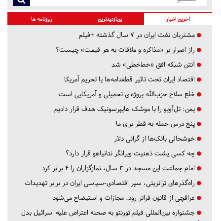
آخرین اخبار
پربازدیدترین
روزنامه ها
مشتریان نفت ایران در ۷ سال گذشته +فیلم
راز اصرار بر «مذاکره و ملاقات به هر قیمت» چیست؟
آنتن شبکه افق «خط‌خطی» شد
اقتصاد ایران تحت تاثیر قطعنامه‌ها یا تحریم‌ آمریکا
خلع سلاح حزب‌الله پروژه‌ای تحمیلی و آمریکایی است
یمن: تل‌آویو را با موشک هایپرسونیک هدف قرار دادیم
پنج درس‌ حمله به قطر برای ما
خوشحالی بانک‌ها از گرانی دلار
چه کسی پشت ذهنیت ویرانگر نتانیاهو قرار دارد؟
امام جماعت این مسجد در ۳ سال، نمازگزاران را ۴ برابر کرد
راه‌گذرهای ترانزیتی، سپر اقتصادی-سیاسی ایران در برابر تهدیدات
عراقچی از قانون فراتر رود، مجازات و استیضاح می‌شود
جشنواره بین‌المللی فیلم تورنتو به صحنه اعتراض علیه اسرائیل بدل