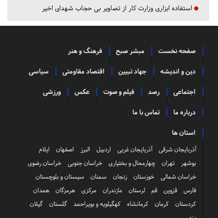
استفاده ابزاری وزارت کار از تصاویر بی حجاب شهدای اخیر
صفحه نخست
مبشر صبح
فرهنگ و هنر
دین و اندیشه
جهاد تبیین
اقتصاد مقاومتی
سیاسی
اجتماعی
رصد
فیلم و صوت
عکس
ورزشی
درباره ما
تماس با ما
استان ها
آذربایجان شرقی
آذربایجان غربی
اردبیل
البرز
اصفهان
ایلام
بوشهر
تهران
چهارمحال و بختیاری
خراسان جنوبی
خراسان رضوی
خراسان شمالی
خوزستان
زنجان
سمنان
سیستان و بلوچستان
فارس
قزوین
قم
لرستان
مازندران
مرکزی
هرمزگان
همدان
کردستان
کرمان
کرمانشاه
کهگیلویه و بویراحمد
گلستان
گیلان
یزد